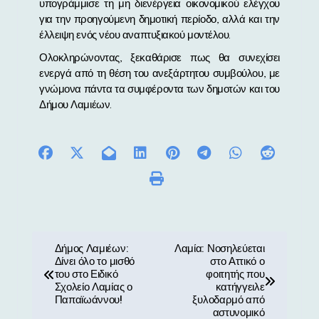
υπογράμμισε τη μη διενέργεια οικονομικού ελέγχου
για την προηγούμενη δημοτική περίοδο, αλλά και την
έλλειψη ενός νέου αναπτυξιακού μοντέλου.
Ολοκληρώνοντας, ξεκαθάρισε πως θα συνεχίσει
ενεργά από τη θέση του ανεξάρτητου συμβούλου, με
γνώμονα πάντα τα συμφέροντα των δημοτών και του
Δήμου Λαμιέων.
Π
Δήμος Λαμιέων:
Λαμία: Νοσηλεύεται
Δίνει όλο το μισθό
στο Αττικό ο
λ
του στο Ειδικό
φοιτητής που
Σχολείο Λαμίας ο
κατήγγειλε
ο
Παπαϊωάννου!
ξυλοδαρμό από
αστυνομικό