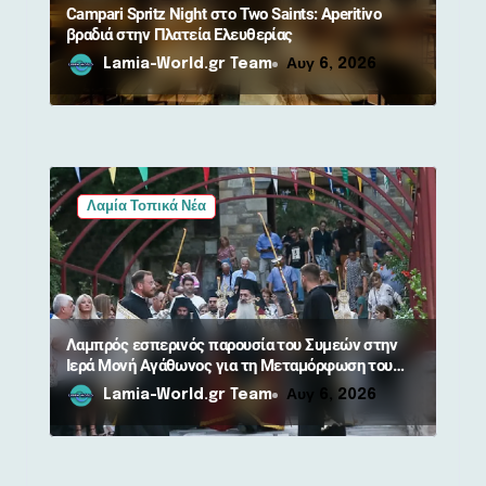
Campari Spritz Night στο Two Saints: Aperitivo
βραδιά στην Πλατεία Ελευθερίας
Lamia-World.gr Team
Αυγ 6, 2026
Λαμία Τοπικά Νέα
Λαμπρός εσπερινός παρουσία του Συμεών στην
Ιερά Μονή Αγάθωνος για τη Μεταμόρφωση του
Σωτήρος
Lamia-World.gr Team
Αυγ 6, 2026