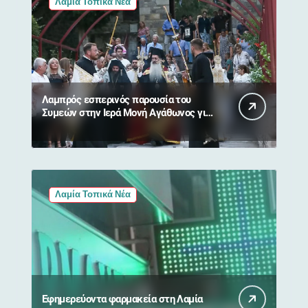
Λαμία Τοπικά Νέα
Λαμπρός εσπερινός παρουσία του
Συμεών στην Ιερά Μονή Αγάθωνος για
τη Μεταμόρφωση του Σωτήρος
Λαμία Τοπικά Νέα
Εφημερεύοντα φαρμακεία στη Λαμία