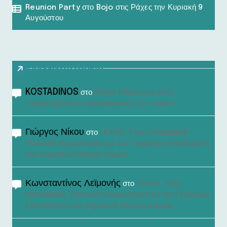
Reunion Party στο Bojo στις Ράχες την Κυριακή 9
Αυγούστου
Πρόσφατα σχόλια
KOSTADINOS
Βγήκε είδηση για τους
στο
«τσιμπημένους» λογαριασμούς του νερού!
Γιώργος Νίκου
«Εκτός Ύλης reloaded»:
στο
Πολιτική εξομολόγηση με τον Γεράσιμο Σκιαδαρέση
στο Δημοτικό Θέατρο Λαμίας
Κωνσταντίνος Λεϊμονής
«Εκτός Ύλης
στο
reloaded»: Πολιτική εξομολόγηση με τον Γεράσιμο
Σκιαδαρέση στο Δημοτικό Θέατρο Λαμίας