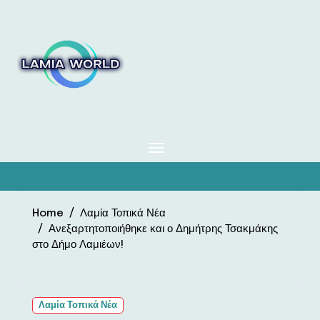
Skip
to
content
Home
Λαμία Τοπικά Νέα
Ανεξαρτητοποιήθηκε και ο Δημήτρης Τσακμάκης
στο Δήμο Λαμιέων!
Λαμία Τοπικά Νέα