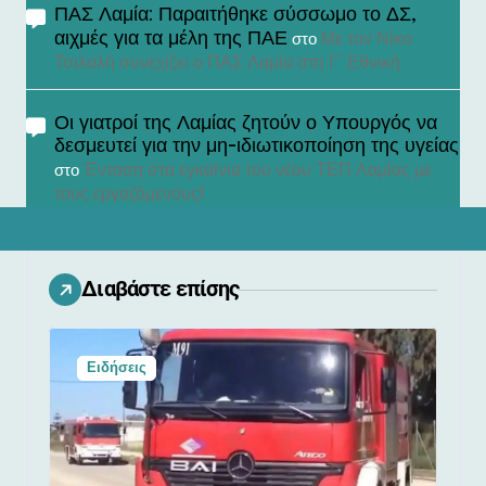
ΠΑΣ Λαμία: Παραιτήθηκε σύσσωμο το ΔΣ,
αιχμές για τα μέλη της ΠΑΕ
Με τον Νίκο
στο
Τσιλαλή συνεχίζει ο ΠΑΣ Λαμία στη Γ’ Εθνική
Οι γιατροί της Λαμίας ζητούν ο Υπουργός να
δεσμευτεί για την μη-ιδιωτικοποίηση της υγείας
Ένταση στα εγκαίνια του νέου ΤΕΠ Λαμίας με
στο
τους εργαζόμενους!
Διαβάστε επίσης
Ειδήσεις