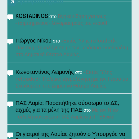
Πρόσφατα σχόλια
KOSTADINOS
Βγήκε είδηση για τους
στο
«τσιμπημένους» λογαριασμούς του νερού!
Γιώργος Νίκου
«Εκτός Ύλης reloaded»:
στο
Πολιτική εξομολόγηση με τον Γεράσιμο Σκιαδαρέση
στο Δημοτικό Θέατρο Λαμίας
Κωνσταντίνος Λεϊμονής
«Εκτός Ύλης
στο
reloaded»: Πολιτική εξομολόγηση με τον Γεράσιμο
Σκιαδαρέση στο Δημοτικό Θέατρο Λαμίας
ΠΑΣ Λαμία: Παραιτήθηκε σύσσωμο το ΔΣ,
αιχμές για τα μέλη της ΠΑΕ
Με τον Νίκο
στο
Τσιλαλή συνεχίζει ο ΠΑΣ Λαμία στη Γ’ Εθνική
Οι γιατροί της Λαμίας ζητούν ο Υπουργός να