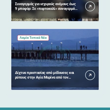
Συναγερμός για ισχυρούς ανέμους έως
9 μποφόρ: Σε «πορτοκαλί» συναγερμό
η Στερεά Ελλάδα
Λαμία Τοπικά Νέα
Δίχτυα προστασίας από μέδουσες και
ρύπους στην Αγία Μαρίνα από τον
Δήμο Στυλίδας