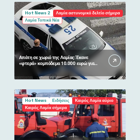
Hot News 2
Λαμία αστυνομικό δελτίο σήμερα
Λαμία Τοπικά Νέα
Απάτη σε χωριό της Λαμίας: Έκανε
«φτερά» κομπόδεμα 10.000 ευρώ για
80χρονη
Hot News
Ειδήσεις
Καιρός Λαμία αύριο
Καιρός Λαμία σήμερα