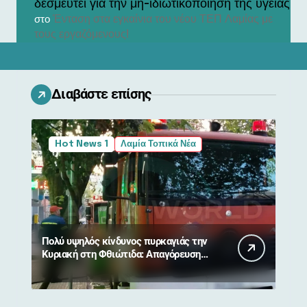
δεσμευτεί για την μη-ιδιωτικοποίηση της υγείας
Ένταση στα εγκαίνια του νέου ΤΕΠ Λαμίας με
στο
τους εργαζόμενους!
Διαβάστε επίσης
Hot News 1
Λαμία Τοπικά Νέα
Πολύ υψηλός κίνδυνος πυρκαγιάς την
Κυριακή στη Φθιώτιδα: Απαγόρευση
κυκλοφορίας σε δάση και περιοχές
NATURA