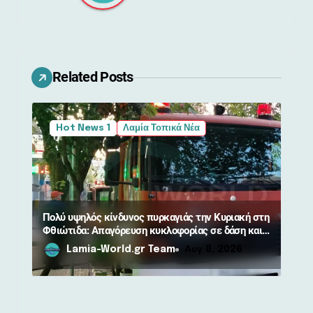
σ
η
ά
Related Posts
ρ
θ
Hot News 1
Λαμία Τοπικά Νέα
ρ
ω
ν
Πολύ υψηλός κίνδυνος πυρκαγιάς την Κυριακή στη
Φθιώτιδα: Απαγόρευση κυκλοφορίας σε δάση και
περιοχές NATURA
Lamia-World.gr Team
Αυγ 8, 2026