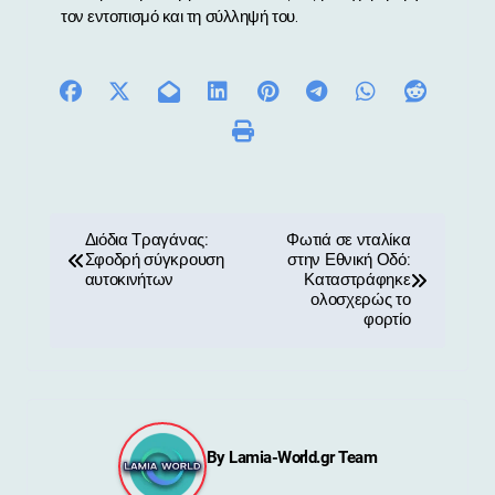
τον εντοπισμό και τη σύλληψή του.
Π
Διόδια Τραγάνας:
Φωτιά σε νταλίκα
Σφοδρή σύγκρουση
στην Εθνική Οδό:
λ
αυτοκινήτων
Καταστράφηκε
ολοσχερώς το
ο
φορτίο
ή
γ
η
By
Lamia-World.gr Team