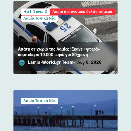
Hot News 2
Λαμία αστυνομικό δελτίο σήμερα
Λαμία Τοπικά Νέα
Απάτη σε χωριό της Λαμίας: Έκανε «φτερά»
κομπόδεμα 10.000 ευρώ για 80χρονη
Lamia-World.gr Team
Αυγ 8, 2026
Λαμία Τοπικά Νέα