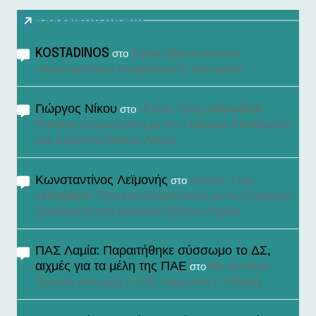
Πρόσφατα σχόλια
KOSTADINOS
Βγήκε είδηση για τους
στο
«τσιμπημένους» λογαριασμούς του νερού!
Γιώργος Νίκου
«Εκτός Ύλης reloaded»:
στο
Πολιτική εξομολόγηση με τον Γεράσιμο Σκιαδαρέση
στο Δημοτικό Θέατρο Λαμίας
Κωνσταντίνος Λεϊμονής
«Εκτός Ύλης
στο
reloaded»: Πολιτική εξομολόγηση με τον Γεράσιμο
Σκιαδαρέση στο Δημοτικό Θέατρο Λαμίας
ΠΑΣ Λαμία: Παραιτήθηκε σύσσωμο το ΔΣ,
αιχμές για τα μέλη της ΠΑΕ
Με τον Νίκο
στο
Τσιλαλή συνεχίζει ο ΠΑΣ Λαμία στη Γ’ Εθνική