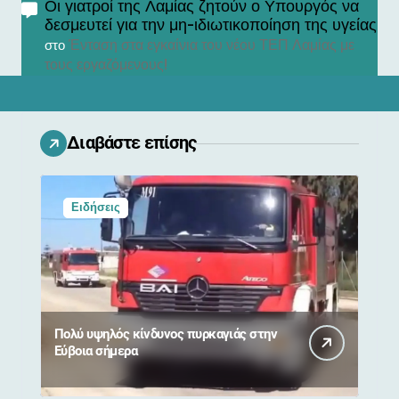
Οι γιατροί της Λαμίας ζητούν ο Υπουργός να
δεσμευτεί για την μη-ιδιωτικοποίηση της υγείας
Ένταση στα εγκαίνια του νέου ΤΕΠ Λαμίας με
στο
τους εργαζόμενους!
Διαβάστε επίσης
Ειδήσεις
Πολύ υψηλός κίνδυνος πυρκαγιάς στην
Εύβοια σήμερα