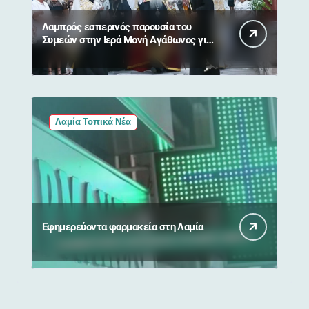
Λαμπρός εσπερινός παρουσία του
Συμεών στην Ιερά Μονή Αγάθωνος για
τη Μεταμόρφωση του Σωτήρος
Λαμία Τοπικά Νέα
Εφημερεύοντα φαρμακεία στη Λαμία