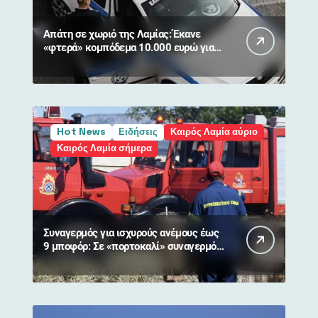
Απάτη σε χωριό της Λαμίας: Έκανε
«φτερά» κομπόδεμα 10.000 ευρώ για
80χρονη
Hot News
Ειδήσεις
Καιρός Λαμία αύριο
Καιρός Λαμία σήμερα
Συναγερμός για ισχυρούς ανέμους έως
9 μποφόρ: Σε «πορτοκαλί» συναγερμό
η Στερεά Ελλάδα