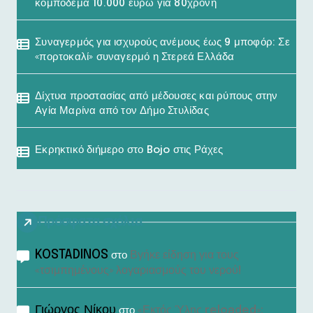
κομπόδεμα 10.000 ευρώ για 80χρονη
Συναγερμός για ισχυρούς ανέμους έως 9 μποφόρ: Σε
«πορτοκαλί» συναγερμό η Στερεά Ελλάδα
Δίχτυα προστασίας από μέδουσες και ρύπους στην
Αγία Μαρίνα από τον Δήμο Στυλίδας
Εκρηκτικό διήμερο στο Bojo στις Ράχες
Πρόσφατα σχόλια
KOSTADINOS
Βγήκε είδηση για τους
στο
«τσιμπημένους» λογαριασμούς του νερού!
Γιώργος Νίκου
«Εκτός Ύλης reloaded»:
στο