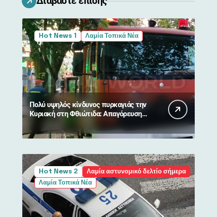
Διαβάστε επίσης
Hot News 1
Λαμία Τοπικά Νέα
Πολύ υψηλός κίνδυνος πυρκαγιάς την
Κυριακή στη Φθιώτιδα: Απαγόρευση
κυκλοφορίας σε δάση και περιοχές
NATURA
Hot News 2
Λαμία αστυνομικό δελτίο σήμερα
Λαμία Τοπικά Νέα