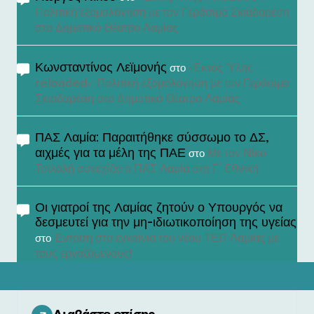
Πολιτική εξομολόγηση με τον Γεράσιμο Σκιαδαρέση
στο Δημοτικό Θέατρο Λαμίας
Κωνσταντίνος Λεϊμονής
«Εκτός Ύλης
στο
reloaded»: Πολιτική εξομολόγηση με τον Γεράσιμο
Σκιαδαρέση στο Δημοτικό Θέατρο Λαμίας
ΠΑΣ Λαμία: Παραιτήθηκε σύσσωμο το ΔΣ,
αιχμές για τα μέλη της ΠΑΕ
Με τον Νίκο
στο
Τσιλαλή συνεχίζει ο ΠΑΣ Λαμία στη Γ’ Εθνική
Οι γιατροί της Λαμίας ζητούν ο Υπουργός να
δεσμευτεί για την μη-ιδιωτικοποίηση της υγείας
Ένταση στα εγκαίνια του νέου ΤΕΠ Λαμίας με
στο
τους εργαζόμενους!