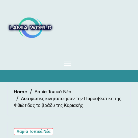
Skip
to
content
Home
Λαμία Τοπικά Νέα
Δύο φωτιές κινητοποίησαν την Πυροσβεστική της
Φθιώτιδας το βράδυ της Κυριακής
Λαμία Τοπικά Νέα