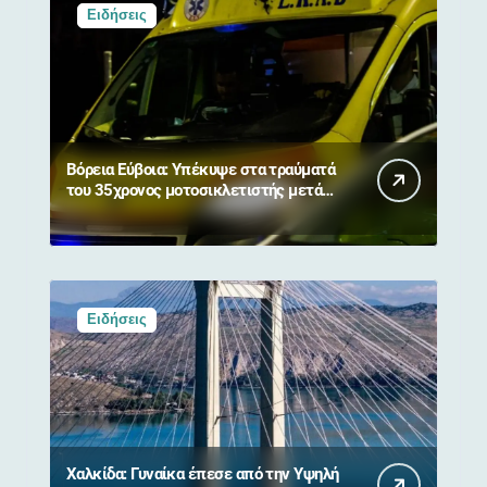
Ειδήσεις
Βόρεια Εύβοια: Υπέκυψε στα τραύματά
του 35χρονος μοτοσικλετιστής μετά
από σύγκρουση με αγριογούρουνο
Ειδήσεις
Χαλκίδα: Γυναίκα έπεσε από την Υψηλή