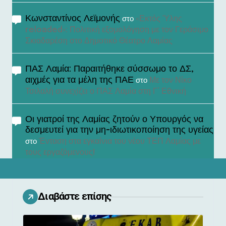
Κωνσταντίνος Λεϊμονής
«Εκτός Ύλης
στο
reloaded»: Πολιτική εξομολόγηση με τον Γεράσιμο
Σκιαδαρέση στο Δημοτικό Θέατρο Λαμίας
ΠΑΣ Λαμία: Παραιτήθηκε σύσσωμο το ΔΣ,
αιχμές για τα μέλη της ΠΑΕ
Με τον Νίκο
στο
Τσιλαλή συνεχίζει ο ΠΑΣ Λαμία στη Γ’ Εθνική
Οι γιατροί της Λαμίας ζητούν ο Υπουργός να
δεσμευτεί για την μη-ιδιωτικοποίηση της υγείας
Ένταση στα εγκαίνια του νέου ΤΕΠ Λαμίας με
στο
τους εργαζόμενους!
Διαβάστε επίσης