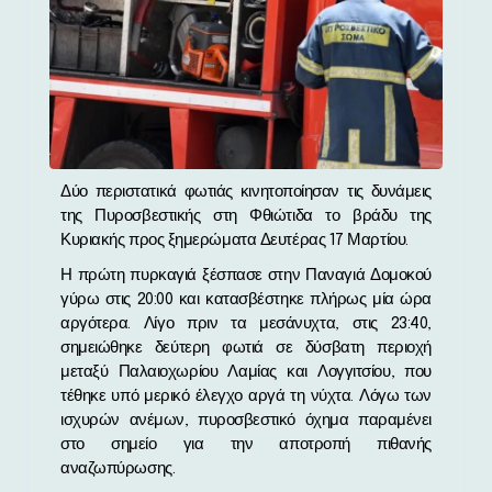
Δύο περιστατικά φωτιάς κινητοποίησαν τις δυνάμεις
της Πυροσβεστικής στη Φθιώτιδα το βράδυ της
Κυριακής προς ξημερώματα Δευτέρας 17 Μαρτίου.
Η πρώτη πυρκαγιά ξέσπασε στην Παναγιά Δομοκού
γύρω στις 20:00 και κατασβέστηκε πλήρως μία ώρα
αργότερα. Λίγο πριν τα μεσάνυχτα, στις 23:40,
σημειώθηκε δεύτερη φωτιά σε δύσβατη περιοχή
μεταξύ Παλαιοχωρίου Λαμίας και Λογγιτσίου, που
τέθηκε υπό μερικό έλεγχο αργά τη νύχτα. Λόγω των
ισχυρών ανέμων, πυροσβεστικό όχημα παραμένει
στο σημείο για την αποτροπή πιθανής
αναζωπύρωσης.