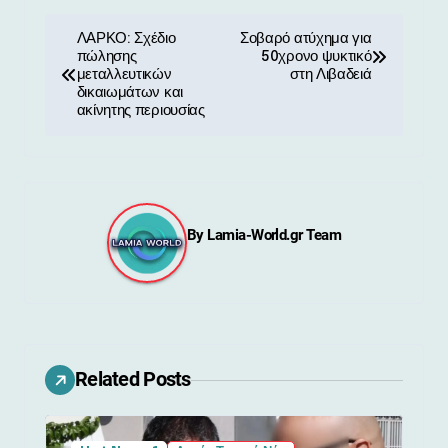
Π
ΛΑΡΚΟ: Σχέδιο
Σοβαρό ατύχημα για
πώλησης
50χρονο ψυκτικό
λ
μεταλλευτικών
στη Λιβαδειά
δικαιωμάτων και
ο
ακίνητης περιουσίας
ή
γ
η
By
Lamia-World.gr Team
σ
η
ά
Related Posts
ρ
θ