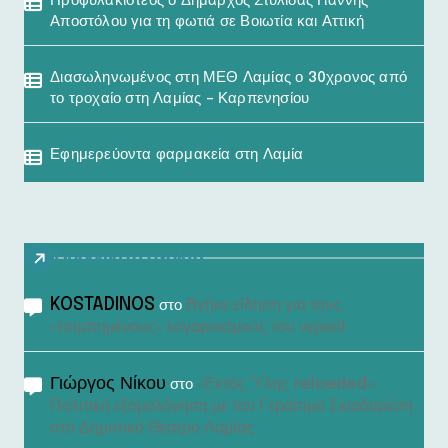
Προφυλακιστέος ο Δήμαρχος Στυλίδας Γιάννης
Αποστόλου για τη φωτιά σε Βοιωτία και Αττική
Διασωληνωμένος στη ΜΕΘ Λαμίας ο 30χρονος από
το τροχαίο στη Λαμίας – Καρπενησίου
Εφημερεύοντα φαρμακεία στη Λαμία
Πρόσφατα σχόλια
KOSTADINOS
Βγήκε είδηση για τους
στο
«τσιμπημένους» λογαριασμούς του νερού!
Γιώργος Νίκου
«Εκτός Ύλης reloaded»:
στο
Πολιτική εξομολόγηση με τον Γεράσιμο Σκιαδαρέση
στο Δημοτικό Θέατρο Λαμίας