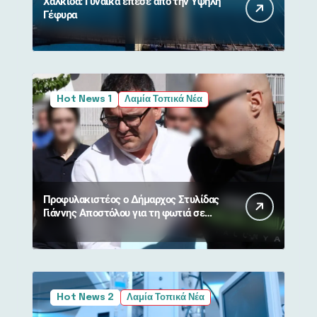
Χαλκίδα: Γυναίκα έπεσε από την Υψηλή
Γέφυρα
Hot News 1
Λαμία Τοπικά Νέα
Προφυλακιστέος ο Δήμαρχος Στυλίδας
Γιάννης Αποστόλου για τη φωτιά σε
Βοιωτία και Αττική
Hot News 2
Λαμία Τοπικά Νέα