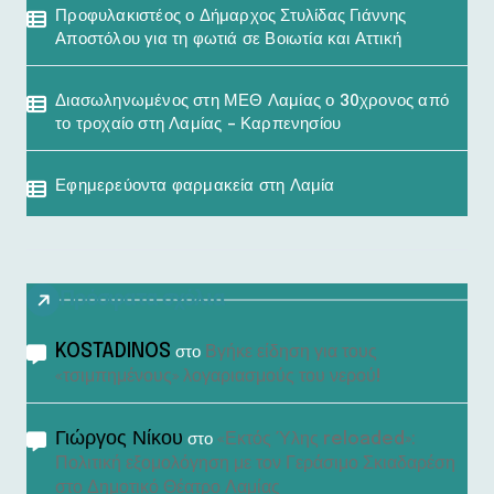
Προφυλακιστέος ο Δήμαρχος Στυλίδας Γιάννης
Αποστόλου για τη φωτιά σε Βοιωτία και Αττική
Διασωληνωμένος στη ΜΕΘ Λαμίας ο 30χρονος από
το τροχαίο στη Λαμίας – Καρπενησίου
Εφημερεύοντα φαρμακεία στη Λαμία
Πρόσφατα σχόλια
KOSTADINOS
Βγήκε είδηση για τους
στο
«τσιμπημένους» λογαριασμούς του νερού!
Γιώργος Νίκου
«Εκτός Ύλης reloaded»:
στο
Πολιτική εξομολόγηση με τον Γεράσιμο Σκιαδαρέση
στο Δημοτικό Θέατρο Λαμίας