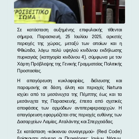
Σε κατάσταση αυξημένης επιφυλακής τίθενται
σήμερα, Παρασκευή, 25 Ιουλίου 2025, αρκετές
περιοχές της χώρας, μεταξύ των οποίων και η
Φθιώτιδα, λόγω πολύ υψηλού κινδύνου εκδήλωσης
πυρκαγιάς (κατηγορία κινδύνου 4), σύμφωνα με τον
Χάρτη Πρόβλεψης της Γενικής Γραμματείας Πολιτικής
Προστασίας.
Η απαγόρευση κυκλοφορίας, διέλευσης και
παραμονής σε δάση, άλση και περιοχές Natura
ισχύει από τα μεσάνυχτα της Πέμπτης έως και τα
μεσάνυχτα της Παρασκευής, έπειτα από σχετικές
αποφάσεις των αρμόδιων αντιπεριφερειαρχών. Η
απαγόρευση εφαρμόζεται στις περιοχές ευθύνης των
Δασαρχείων Λαμίας, Αταλάντης και Σπερχειάδας.
Σε κατάσταση «κόκκινου συναγερμού» (Red Code)
βρίσκονται σήμερα οι Περιφέρειες: Ιονίων Νήσων,