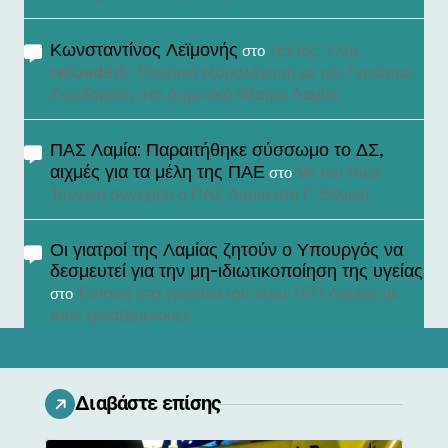
Κωνσταντίνος Λεϊμονής
«Εκτός Ύλης
στο
reloaded»: Πολιτική εξομολόγηση με τον Γεράσιμο
Σκιαδαρέση στο Δημοτικό Θέατρο Λαμίας
ΠΑΣ Λαμία: Παραιτήθηκε σύσσωμο το ΔΣ,
αιχμές για τα μέλη της ΠΑΕ
Με τον Νίκο
στο
Τσιλαλή συνεχίζει ο ΠΑΣ Λαμία στη Γ’ Εθνική
Οι γιατροί της Λαμίας ζητούν ο Υπουργός να
δεσμευτεί για την μη-ιδιωτικοποίηση της υγείας
Ένταση στα εγκαίνια του νέου ΤΕΠ Λαμίας με
στο
τους εργαζόμενους!
Διαβάστε επίσης