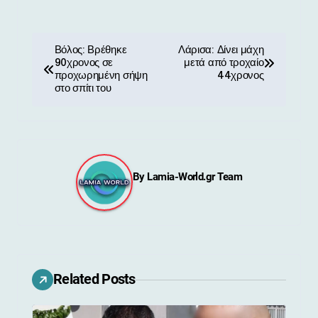
Π
Βόλος: Βρέθηκε
Λάρισα: Δίνει μάχη
90χρονος σε
μετά από τροχαίο
λ
προχωρημένη σήψη
44χρονος
στο σπίτι του
ο
ή
γ
By
Lamia-World.gr Team
η
σ
η
ά
Related Posts
ρ