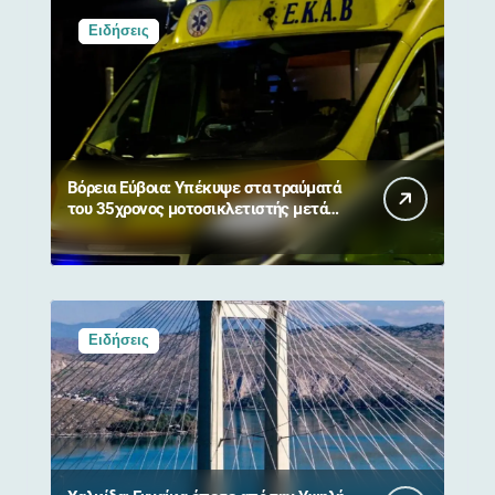
Ειδήσεις
Βόρεια Εύβοια: Υπέκυψε στα τραύματά
του 35χρονος μοτοσικλετιστής μετά
από σύγκρουση με αγριογούρουνο
Ειδήσεις