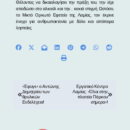
Θέλοντας να δικαιολογήσει την πράξη του, την είχε
αποδώσει στο αλκοόλ και την… κακιά στιγμή. Ωστόσο,
το Μικτό Ορκωτό Εφετείο της Λαμίας, τον έκρινε
ένοχο για ανθρωποκτονία με δόλο και απόπειρα
ληστείας.
Π
«Έφυγε» ο Αντώνης
Εργατικό Κέντρο
Δημητρίου των
Λαμίας: «Όλοι στην
λ
θρυλικών
πλατεία Πάρκου
Ενδελέχεια!
σήμερα»!
ο
ή