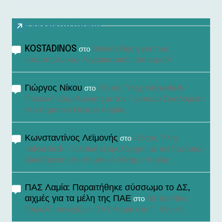
Πρόσφατα σχόλια
KOSTADINOS
Βγήκε είδηση για τους
στο
«τσιμπημένους» λογαριασμούς του νερού!
Γιώργος Νίκου
«Εκτός Ύλης reloaded»:
στο
Πολιτική εξομολόγηση με τον Γεράσιμο Σκιαδαρέση
στο Δημοτικό Θέατρο Λαμίας
Κωνσταντίνος Λεϊμονής
«Εκτός Ύλης
στο
reloaded»: Πολιτική εξομολόγηση με τον Γεράσιμο
Σκιαδαρέση στο Δημοτικό Θέατρο Λαμίας
ΠΑΣ Λαμία: Παραιτήθηκε σύσσωμο το ΔΣ,
αιχμές για τα μέλη της ΠΑΕ
Με τον Νίκο
στο
Τσιλαλή συνεχίζει ο ΠΑΣ Λαμία στη Γ’ Εθνική