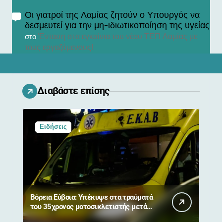
Οι γιατροί της Λαμίας ζητούν ο Υπουργός να
δεσμευτεί για την μη-ιδιωτικοποίηση της υγείας
Ένταση στα εγκαίνια του νέου ΤΕΠ Λαμίας με
στο
τους εργαζόμενους!
Διαβάστε επίσης
Ειδήσεις
Βόρεια Εύβοια: Υπέκυψε στα τραύματά
του 35χρονος μοτοσικλετιστής μετά
από σύγκρουση με αγριογούρουνο