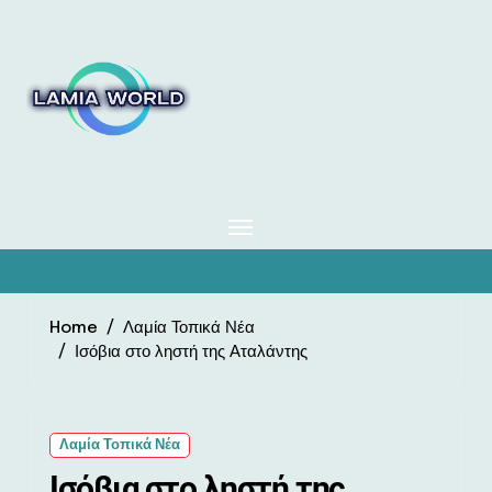
Skip
to
content
Home
Λαμία Τοπικά Νέα
Ισόβια στο ληστή της Αταλάντης
Λαμία Τοπικά Νέα
Ισόβια στο ληστή της