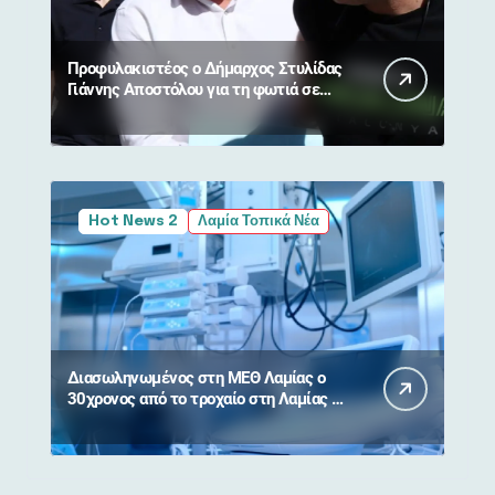
Προφυλακιστέος ο Δήμαρχος Στυλίδας
Γιάννης Αποστόλου για τη φωτιά σε
Βοιωτία και Αττική
Hot News 2
Λαμία Τοπικά Νέα
Διασωληνωμένος στη ΜΕΘ Λαμίας ο
30χρονος από το τροχαίο στη Λαμίας –
Καρπενησίου