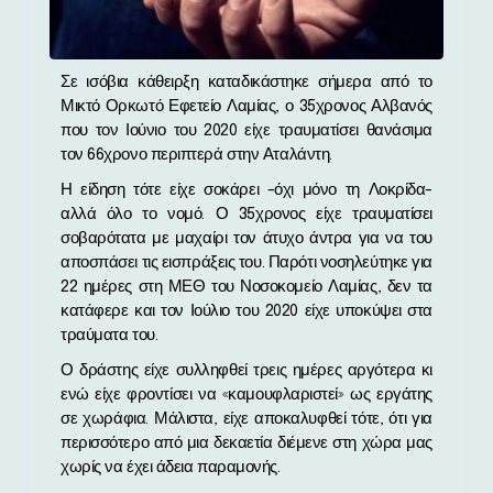
Σε ισόβια κάθειρξη καταδικάστηκε σήμερα από το
Μικτό Ορκωτό Εφετείο Λαμίας, ο 35χρονος Αλβανός
που τον Ιούνιο του 2020 είχε τραυματίσει θανάσιμα
τον 66χρονο περιπτερά στην Αταλάντη.
Η είδηση τότε είχε σοκάρει -όχι μόνο τη Λοκρίδα-
αλλά όλο το νομό. Ο 35χρονος είχε τραυματίσει
σοβαρότατα με μαχαίρι τον άτυχο άντρα για να του
αποσπάσει τις εισπράξεις του. Παρότι νοσηλεύτηκε για
22 ημέρες στη ΜΕΘ του Νοσοκομείο Λαμίας, δεν τα
κατάφερε και τον Ιούλιο του 2020 είχε υποκύψει στα
τραύματα του.
Ο δράστης είχε συλληφθεί τρεις ημέρες αργότερα κι
ενώ είχε φροντίσει να «καμουφλαριστεί» ως εργάτης
σε χωράφια. Μάλιστα, είχε αποκαλυφθεί τότε, ότι για
περισσότερο από μια δεκαετία διέμενε στη χώρα μας
χωρίς να έχει άδεια παραμονής.