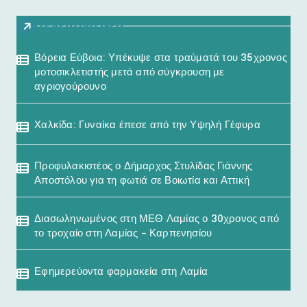
Τελευταία Νέα
Βόρεια Εύβοια: Υπέκυψε στα τραύματά του 35χρονος
μοτοσικλετιστής μετά από σύγκρουση με
αγριογούρουνο
Χαλκίδα: Γυναίκα έπεσε από την Υψηλή Γέφυρα
Προφυλακιστέος ο Δήμαρχος Στυλίδας Γιάννης
Αποστόλου για τη φωτιά σε Βοιωτία και Αττική
Διασωληνωμένος στη ΜΕΘ Λαμίας ο 30χρονος από
το τροχαίο στη Λαμίας – Καρπενησίου
Εφημερεύοντα φαρμακεία στη Λαμία