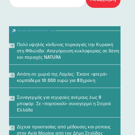
Τελευταία Νέα
Πολύ υψηλός κίνδυνος πυρκαγιάς την Κυριακή
στη Φθιώτιδα: Απαγόρευση κυκλοφορίας σε δάση
και περιοχές NATURA
Απάτη σε χωριό της Λαμίας: Έκανε «φτερά»
κομπόδεμα 10.000 ευρώ για 80χρονη
Συναγερμός για ισχυρούς ανέμους έως 9
μποφόρ: Σε «πορτοκαλί» συναγερμό η Στερεά
Ελλάδα
Δίχτυα προστασίας από μέδουσες και ρύπους
στην Αγία Μαρίνα από τον Δήμο Στυλίδας