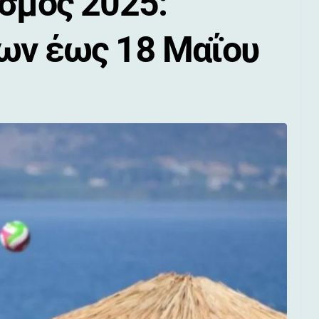
σμός 2025:
ων έως 18 Μαΐου
ο