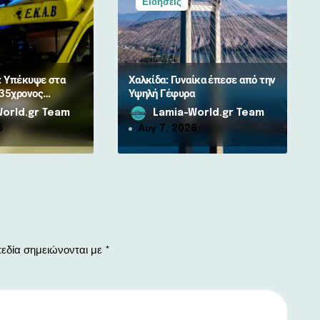
Ειδήσεις
: Υπέκυψε στα
Χαλκίδα: Γυναίκα έπεσε από την
 35χρονος
Υψηλή Γέφυρα
τής μετά από
orld.gr Team
Lamia-World.gr Team
 αγριογούρουνο
6
Αυγ 7, 2026
εδία σημειώνονται με
*