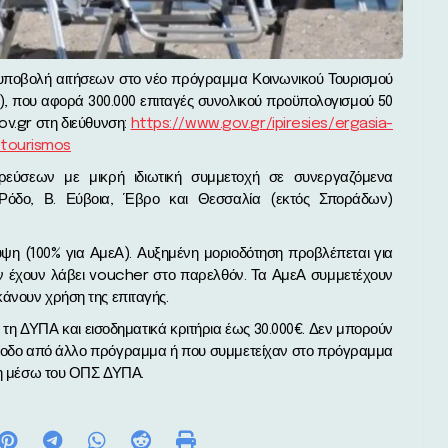
, που αφορά 300.000 επιταγές συνολικού προϋπολογισμού 50
ov.gr στη διεύθυνση:
https://www.gov.gr/ipiresies/ergasia-
-tourismos
ερεύσεων με μικρή ιδιωτική συμμετοχή σε συνεργαζόμενα
 Ρόδο, Β. Εύβοια, Έβρο και Θεσσαλία (εκτός Σποράδων)
λυψη (100% για ΑμεΑ). Αυξημένη μοριοδότηση προβλέπεται για
δεν έχουν λάβει voucher στο παρελθόν. Τα ΑμεΑ συμμετέχουν
κάνουν χρήση της επιταγής.
με τη ΔΥΠΑ και εισοδηματικά κριτήρια έως 30.000€. Δεν μπορούν
ερίοδο από άλλο πρόγραμμα ή που συμμετείχαν στο πρόγραμμα
ηση μέσω του ΟΠΣ ΔΥΠΑ.