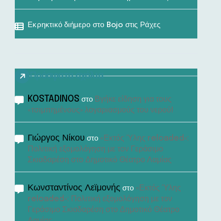
Εκρηκτικό διήμερο στο Bojo στις Ράχες
Πρόσφατα σχόλια
KOSTADINOS
Βγήκε είδηση για τους
στο
«τσιμπημένους» λογαριασμούς του νερού!
Γιώργος Νίκου
«Εκτός Ύλης reloaded»:
στο
Πολιτική εξομολόγηση με τον Γεράσιμο
Σκιαδαρέση στο Δημοτικό Θέατρο Λαμίας
Κωνσταντίνος Λεϊμονής
«Εκτός Ύλης
στο
reloaded»: Πολιτική εξομολόγηση με τον
Γεράσιμο Σκιαδαρέση στο Δημοτικό Θέατρο
Λαμίας