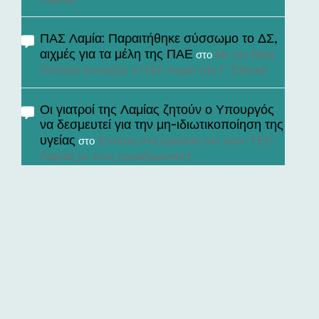
ΠΑΣ Λαμία: Παραιτήθηκε σύσσωμο το ΔΣ,
αιχμές για τα μέλη της ΠΑΕ
Με τον Νίκο
στο
Τσιλαλή συνεχίζει ο ΠΑΣ Λαμία στη Γ’ Εθνική
Οι γιατροί της Λαμίας ζητούν ο Υπουργός
να δεσμευτεί για την μη-ιδιωτικοποίηση της
υγείας
Ένταση στα εγκαίνια του νέου ΤΕΠ
στο
Λαμίας με τους εργαζόμενους!