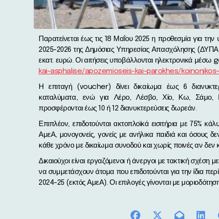
Παρατείνεται έως τις 18 Μαΐου 2025 η προθεσμία για την υποβολή αιτήσεων στο νέο πρόγραμμα Κοινωνικού Τουρισμού
2025-2026 της Δημόσιας Υπηρεσίας Απασχόλησης (ΔΥΠΑ)
εκατ. ευρώ. Οι αιτήσεις υποβάλλονται ηλεκτρονικά μέσω g
kai-asphalise/apozemioseis-kai-parokhes/koinonikos
Η επιταγή (voucher) δίνει δικαίωμα έως 6 διανυκτ
καταλύματα, ενώ για Λέρο, Λέσβο, Χίο, Κω, Σάμο,
προσφέρονται έως 10 ή 12 διανυκτερεύσεις δωρεάν.
Επιπλέον, επιδοτούνται ακτοπλοϊκά εισιτήρια με 75% κά
ΑμεΑ, μονογονείς, γονείς με ανήλικα παιδιά και όσους 
κάθε χρόνο με δικαίωμα συνοδού και χωρίς ποινές αν δεν 
Δικαιούχοι είναι εργαζόμενοι ή άνεργοι με τακτική σχέση 
να συμμετάσχουν άτομα που επιδοτούνται για την ίδια π
2024-25 (εκτός ΑμεΑ). Οι επιλογές γίνονται με μοριοδότ