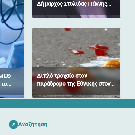
Δήμαρχος Στυλίδας Γιάννης
Αποστόλου – Κύμα
συμπαράστασης από πολίτες
Διπλό τροχαίο στον
 ΜΕΘ
παράδρομο της Εθνικής στον
 το
Μπράλο
Αναζήτηση