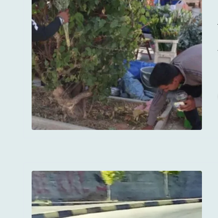
Τραγι