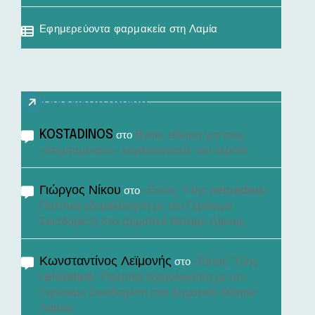
Εφημερεύοντα φαρμακεία στη Λαμία
Πρόσφατα σχόλια
KOSTADINOS
Βγήκε είδηση για τους
στο
«τσιμπημένους» λογαριασμούς του νερού!
Γιώργος Νίκου
«Εκτός Ύλης reloaded»:
στο
Πολιτική εξομολόγηση με τον Γεράσιμο
Σκιαδαρέση στο Δημοτικό Θέατρο Λαμίας
Κωνσταντίνος Λεϊμονής
«Εκτός Ύλης
στο
reloaded»: Πολιτική εξομολόγηση με τον
Γεράσιμο Σκιαδαρέση στο Δημοτικό Θέατρο
Λαμίας