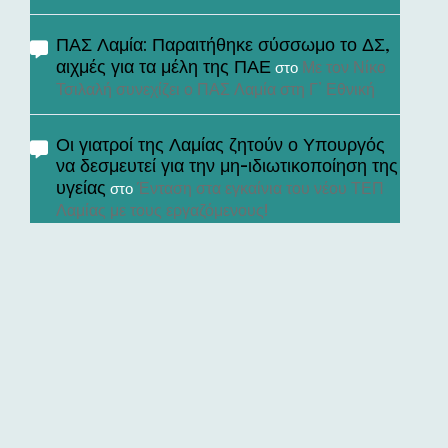
ΠΑΣ Λαμία: Παραιτήθηκε σύσσωμο το ΔΣ,
αιχμές για τα μέλη της ΠΑΕ
Με τον Νίκο
στο
Τσιλαλή συνεχίζει ο ΠΑΣ Λαμία στη Γ’ Εθνική
Οι γιατροί της Λαμίας ζητούν ο Υπουργός
να δεσμευτεί για την μη-ιδιωτικοποίηση της
υγείας
Ένταση στα εγκαίνια του νέου ΤΕΠ
στο
Λαμίας με τους εργαζόμενους!