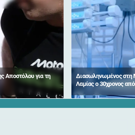
ς Αποστόλου για τη
Διασωληνωμένος στη
Λαμίας ο 30χρονος από
τροχαίο στη Λαμίας –
Καρπενησίου