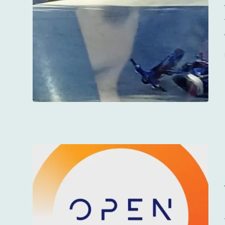
Τροχαί
Το ποδό