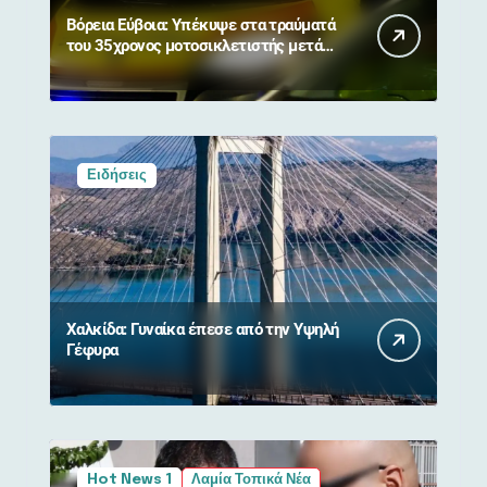
Βόρεια Εύβοια: Υπέκυψε στα τραύματά
του 35χρονος μοτοσικλετιστής μετά
από σύγκρουση με αγριογούρουνο
Ειδήσεις
Χαλκίδα: Γυναίκα έπεσε από την Υψηλή
Γέφυρα
Hot News 1
Λαμία Τοπικά Νέα