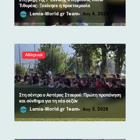
ν
Τιθορέας: Ξεκίνησε η προετοιμασία
Lamia-World.gr Team
Αυγ 4, 2026
Αθλητικά
Στη σέντρα ο Αστέρας Σταυρού: Πρώτη προπόνηση
και σύνθημα για τη νέα σεζόν
Lamia-World.gr Team
Αυγ 3, 2026