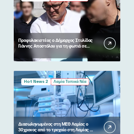
Προφυλακιστέος ο Δήμαρχος Στυλίδας
Γιάννης Αποστόλου για τη φωτιά σε
Βοιωτία και Αττική
Hot News 2
Λαμία Τοπικά Νέα
Διασωληνωμένος στη ΜΕΘ Λαμίας ο
30χρονος από το τροχαίο στη Λαμίας –