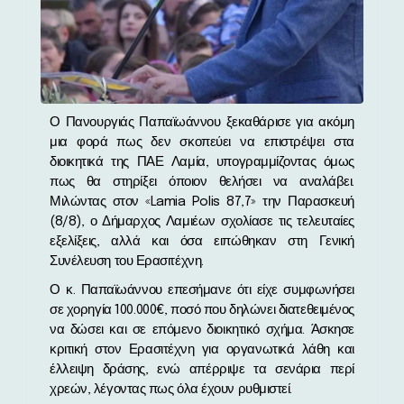
Ο Πανουργιάς Παπαϊωάννου ξεκαθάρισε για ακόμη
μια φορά πως δεν σκοπεύει να επιστρέψει στα
διοικητικά της ΠΑΕ Λαμία, υπογραμμίζοντας όμως
πως θα στηρίξει όποιον θελήσει να αναλάβει.
Μιλώντας στον «Lamia Polis 87,7» την Παρασκευή
(8/8), ο Δήμαρχος Λαμιέων σχολίασε τις τελευταίες
εξελίξεις, αλλά και όσα ειπώθηκαν στη Γενική
Συνέλευση του Ερασιτέχνη.
Ο κ. Παπαϊωάννου επεσήμανε ότι είχε συμφωνήσει
σε χορηγία 100.000€, ποσό που δηλώνει διατεθειμένος
να δώσει και σε επόμενο διοικητικό σχήμα. Άσκησε
κριτική στον Ερασιτέχνη για οργανωτικά λάθη και
έλλειψη δράσης, ενώ απέρριψε τα σενάρια περί
χρεών, λέγοντας πως όλα έχουν ρυθμιστεί.