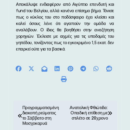
Αποκάλυψε ενδιαφέρον από Αιγύπτιο επενδυτή και
fund του Βελγίου, αλλά κανένα επίσημο βήμα. Τόνισε
πως ο κύκλος του στο ποδόσφαιρο έχει κλείσει και
καλεί όσους λένε ότι αγαπούν την ομάδα να
αναλάβουν. Ο ίδιος θα βοηθήσει στην αναζήτηση
χορηγιών. Έκλεισε με αιχμές για τις υποδομές του
γηπέδου, τονίζοντας πως το εγκεκριμένο 1,5 εκατ. δεν
επαρκεί ούτε για τα βασικά.
Π
Προγραμματισμένη
Ανατολική Φθιώτιδα:
διακοπή ρεύματος
Οπαδική επίθεση με
λ
το Σάββατο στη
στιλέτο σε 20χρονο
Μοσχοκαρυά