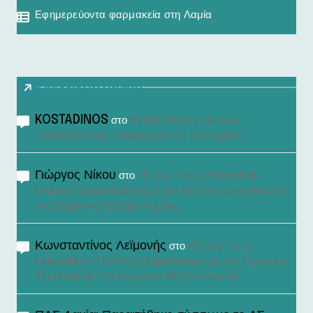
Εφημερεύοντα φαρμακεία στη Λαμία
Πρόσφατα σχόλια
KOSTADINOS
Βγήκε είδηση για τους
στο
«τσιμπημένους» λογαριασμούς του νερού!
Γιώργος Νίκου
«Εκτός Ύλης reloaded»:
στο
Πολιτική εξομολόγηση με τον Γεράσιμο Σκιαδαρέση
στο Δημοτικό Θέατρο Λαμίας
Κωνσταντίνος Λεϊμονής
«Εκτός Ύλης
στο
reloaded»: Πολιτική εξομολόγηση με τον Γεράσιμο
Σκιαδαρέση στο Δημοτικό Θέατρο Λαμίας