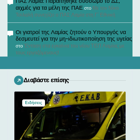
ΠΑΣ Λαμία: Παραιτήθηκε σύσσωμο το ΔΣ,
αιχμές για τα μέλη της ΠΑΕ
Με τον Νίκο
στο
Τσιλαλή συνεχίζει ο ΠΑΣ Λαμία στη Γ’ Εθνική
Οι γιατροί της Λαμίας ζητούν ο Υπουργός να
δεσμευτεί για την μη-ιδιωτικοποίηση της υγείας
Ένταση στα εγκαίνια του νέου ΤΕΠ Λαμίας με
στο
τους εργαζόμενους!
Διαβάστε επίσης
Ειδήσεις