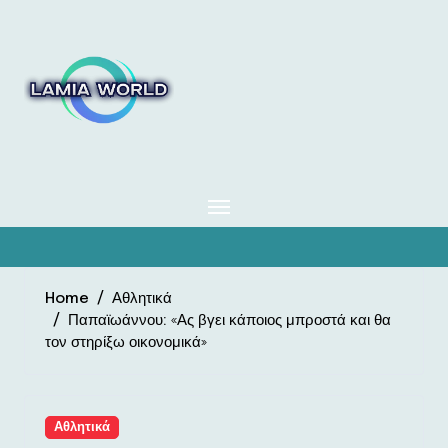
Skip
to
content
Home
Αθλητικά
Παπαϊωάννου: «Ας βγει κάποιος μπροστά και θα
τον στηρίξω οικονομικά»
Αθλητικά