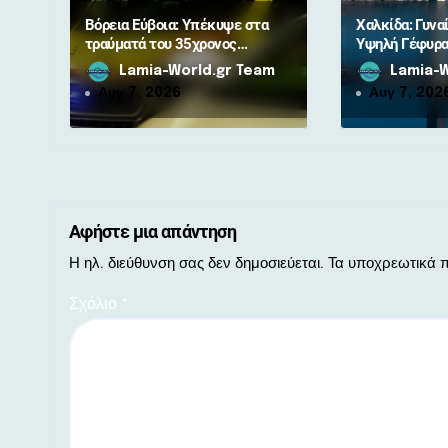
ρ
Βόρεια Εύβοια: Υπέκυψε στα
Χαλκίδα: Γυνα
ω
τραύματά του 35χρονος
Υψηλή Γέφυρ
μοτοσικλετιστής μετά από
Lamia-World.gr Team
Lamia-W
ν
σύγκρουση με αγριογούρουνο
Αυγ 7, 2026
Αυγ 7, 202
Αφήστε μια απάντηση
Η ηλ. διεύθυνση σας δεν δημοσιεύεται.
Τα υποχρεωτικά π
Σχόλιο
*