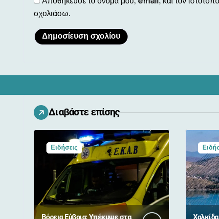
Αποθήκευσε το όνομά μου, email, και τον ιστότοπ
σχολιάσω.
Διαβάστε επίσης
Ειδήσεις
Ειδήσ
Βόρεια Εύβοια: Υπέκυψε στα
Χαλκίδα