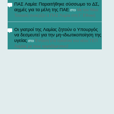
ΠΑΣ Λαμία: Παραιτήθηκε σύσσωμο το ΔΣ,
αιχμές για τα μέλη της ΠΑΕ
Με τον Νίκο
στο
Τσιλαλή συνεχίζει ο ΠΑΣ Λαμία στη Γ’ Εθνική
Οι γιατροί της Λαμίας ζητούν ο Υπουργός
να δεσμευτεί για την μη-ιδιωτικοποίηση της
υγείας
Ένταση στα εγκαίνια του νέου ΤΕΠ
στο
Λαμίας με τους εργαζόμενους!