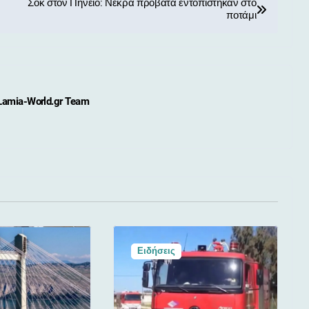
Σοκ στον Πηνειό: Νεκρά πρόβατα εντοπίστηκαν στο
ποτάμι
Lamia-World.gr Team
Ειδήσεις