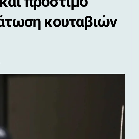
και πρόστιμο
νάτωση κουταβιών
ο