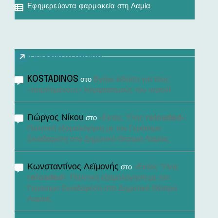
Εφημερεύοντα φαρμακεία στη Λαμία
Πρόσφατα σχόλια
KOSTADINOS
Βγήκε είδηση για τους
στο
«τσιμπημένους» λογαριασμούς του νερού!
Γιώργος Νίκου
«Εκτός Ύλης reloaded»:
στο
Πολιτική εξομολόγηση με τον Γεράσιμο
Σκιαδαρέση στο Δημοτικό Θέατρο Λαμίας
Κωνσταντίνος Λεϊμονής
«Εκτός Ύλης
στο
reloaded»: Πολιτική εξομολόγηση με τον
Γεράσιμο Σκιαδαρέση στο Δημοτικό Θέατρο
Λαμίας