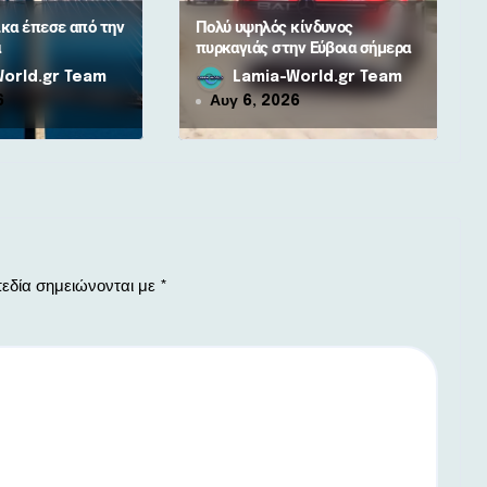
ίκα έπεσε από την
Πολύ υψηλός κίνδυνος
α
πυρκαγιάς στην Εύβοια σήμερα
orld.gr Team
Lamia-World.gr Team
6
Αυγ 6, 2026
εδία σημειώνονται με
*