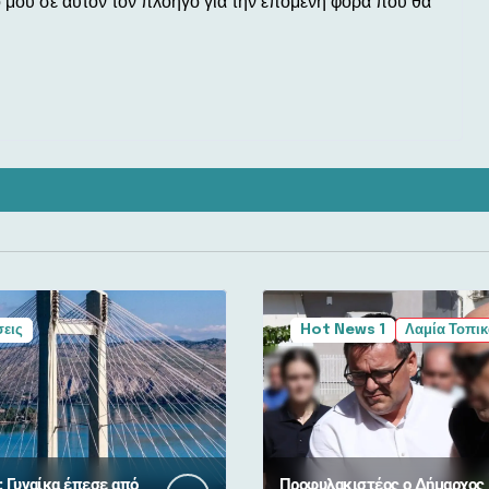
ο μου σε αυτόν τον πλοηγό για την επόμενη φορά που θα
εις
Hot News 1
Λαμία Τοπικ
: Γυναίκα έπεσε από
Προφυλακιστέος ο Δήμαρχος