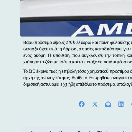
Βαρύ πρόστιμο ύψους 270.000 ευρώ και ποινή φυλάκισης πέντε ετών επικύρωσε το Συμβούλιο της Επικρατείας σε βάρος
συνταξιούχου από τη Λάρισα, ο οποίος καταδικάστηκε για
ενός ακόμη. Η υπόθεση, που συγκλόνισε την τοπική κο
χτύπησε τα ζώα με τσάπα και τα πέταξε σε ποτάμι μέσα σ
Το ΣτΕ έκρινε πως η επιβολή τόσο χρηματικού προστίμου ό
αρχή της αναλογικότητας. Αντίθετα, θεωρήθηκε αναγκαία 
δημοτική αστυνομία είχε ήδη επιβάλει το πρόστιμο, υπολογί
Π