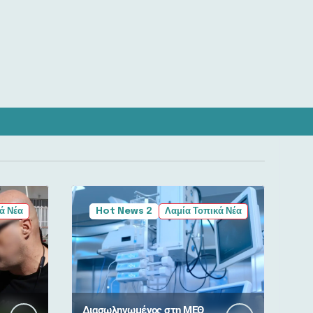
ά Νέα
Hot News 2
Λαμία Τοπικά Νέα
Διασωληνωμένος στη ΜΕΘ