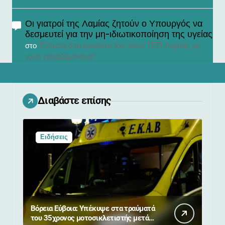
Οι γιατροί της Λαμίας ζητούν ο Υπουργός να
δεσμευτεί για την μη-ιδιωτικοποίηση της υγείας
Ένταση στα εγκαίνια του νέου ΤΕΠ Λαμίας με
στο
τους εργαζόμενους!
Διαβάστε επίσης
Ειδήσεις
Βόρεια Εύβοια: Υπέκυψε στα τραύματά
του 35χρονος μοτοσικλετιστής μετά