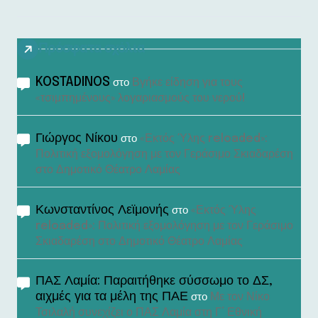
Πρόσφατα σχόλια
KOSTADINOS
Βγήκε είδηση για τους
στο
«τσιμπημένους» λογαριασμούς του νερού!
Γιώργος Νίκου
«Εκτός Ύλης reloaded»:
στο
Πολιτική εξομολόγηση με τον Γεράσιμο Σκιαδαρέση
στο Δημοτικό Θέατρο Λαμίας
Κωνσταντίνος Λεϊμονής
«Εκτός Ύλης
στο
reloaded»: Πολιτική εξομολόγηση με τον Γεράσιμο
Σκιαδαρέση στο Δημοτικό Θέατρο Λαμίας
ΠΑΣ Λαμία: Παραιτήθηκε σύσσωμο το ΔΣ,
αιχμές για τα μέλη της ΠΑΕ
Με τον Νίκο
στο
Τσιλαλή συνεχίζει ο ΠΑΣ Λαμία στη Γ’ Εθνική