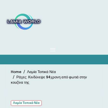
Skip
to
content
Home
Λαμία Τοπικά Νέα
Ράχες: Κινδύνεψε 94χρονη από φωτιά στην
κουζίνα της
Λαμία Τοπικά Νέα