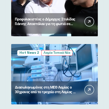
Προφυλακιστέος ο Δήμαρχος Στυλίδας
Γιάννης Αποστόλου για τη φωτιά σε
Βοιωτία και Αττική
Hot News 2
Λαμία Τοπικά Νέα
Διασωληνωμένος στη ΜΕΘ Λαμίας ο
30χρονος από το τροχαίο στη Λαμίας –
Καρπενησίου