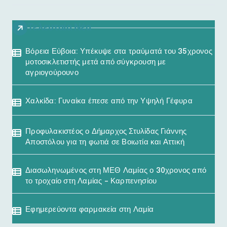
Τελευταία Νέα
Βόρεια Εύβοια: Υπέκυψε στα τραύματά του 35χρονος
μοτοσικλετιστής μετά από σύγκρουση με
αγριογούρουνο
Χαλκίδα: Γυναίκα έπεσε από την Υψηλή Γέφυρα
Προφυλακιστέος ο Δήμαρχος Στυλίδας Γιάννης
Αποστόλου για τη φωτιά σε Βοιωτία και Αττική
Διασωληνωμένος στη ΜΕΘ Λαμίας ο 30χρονος από
το τροχαίο στη Λαμίας – Καρπενησίου
Εφημερεύοντα φαρμακεία στη Λαμία