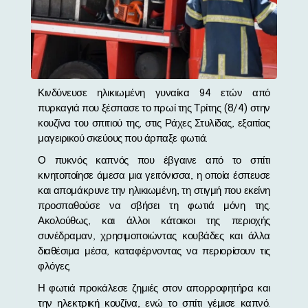
Κινδύνευσε ηλικιωμένη γυναίκα 94 ετών από
πυρκαγιά που ξέσπασε το πρωί της Τρίτης (8/4) στην
κουζίνα του σπιτιού της, στις Ράχες Στυλίδας, εξαιτίας
μαγειρικού σκεύους που άρπαξε φωτιά.
Ο πυκνός καπνός που έβγαινε από το σπίτι
κινητοποίησε άμεσα μια γειτόνισσα, η οποία έσπευσε
και απομάκρυνε την ηλικιωμένη, τη στιγμή που εκείνη
προσπαθούσε να σβήσει τη φωτιά μόνη της.
Ακολούθως, και άλλοι κάτοικοι της περιοχής
συνέδραμαν, χρησιμοποιώντας κουβάδες και άλλα
διαθέσιμα μέσα, καταφέρνοντας να περιορίσουν τις
φλόγες.
Η φωτιά προκάλεσε ζημιές στον απορροφητήρα και
την ηλεκτρική κουζίνα, ενώ το σπίτι γέμισε καπνό.