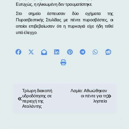
Ευτυχώς, η ηλικιωμένη δεν τραυματίστηκε.
Στο σημείο έσπευσαν δύο οχήματα της
Πυροσβεστικής Στυλίδας με πέντε πυροσβέστες, οι
οποίοι επιβεβαίωσαν ότι η πυρκαγιά είχε ήδη τεθεί
υπό έλεγχο.
Π
Τρίωρη διακοπή
Λαμία: Αθωώθηκαν
υδροδότησης σε
οι πέντε για τη
λ
περιοχή της
ληστεία
Αταλάντης
ο
ή