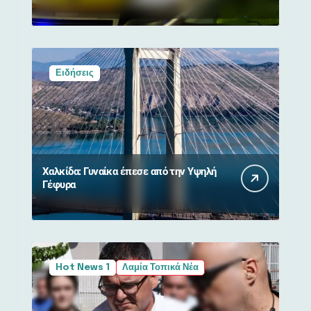
από σύγκρουση με αγριογούρουνο
Ειδήσεις
Χαλκίδα: Γυναίκα έπεσε από την Υψηλή
Γέφυρα
Hot News 1
Λαμία Τοπικά Νέα