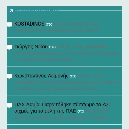
Πρόσφατα σχόλια
KOSTADINOS
Βγήκε είδηση για τους
στο
«τσιμπημένους» λογαριασμούς του νερού!
Γιώργος Νίκου
«Εκτός Ύλης reloaded»:
στο
Πολιτική εξομολόγηση με τον Γεράσιμο Σκιαδαρέση
στο Δημοτικό Θέατρο Λαμίας
Κωνσταντίνος Λεϊμονής
«Εκτός Ύλης
στο
reloaded»: Πολιτική εξομολόγηση με τον Γεράσιμο
Σκιαδαρέση στο Δημοτικό Θέατρο Λαμίας
ΠΑΣ Λαμία: Παραιτήθηκε σύσσωμο το ΔΣ,
αιχμές για τα μέλη της ΠΑΕ
Με τον Νίκο
στο
Τσιλαλή συνεχίζει ο ΠΑΣ Λαμία στη Γ’ Εθνική