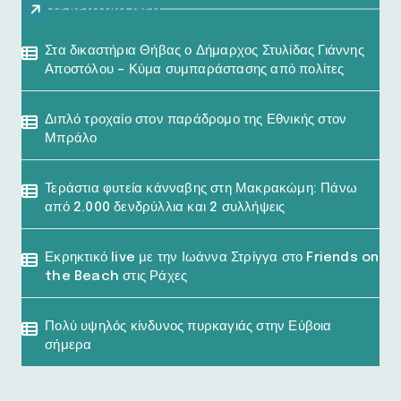
Τελευταία Νέα
Στα δικαστήρια Θήβας ο Δήμαρχος Στυλίδας Γιάννης
Αποστόλου – Κύμα συμπαράστασης από πολίτες
Διπλό τροχαίο στον παράδρομο της Εθνικής στον
Μπράλο
Τεράστια φυτεία κάνναβης στη Μακρακώμη: Πάνω
από 2.000 δενδρύλλια και 2 συλλήψεις
Εκρηκτικό live με την Ιωάννα Στρίγγα στο Friends on
the Beach στις Ράχες
Πολύ υψηλός κίνδυνος πυρκαγιάς στην Εύβοια
σήμερα