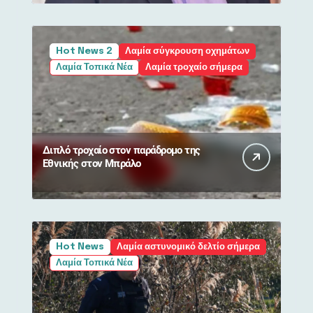
Hot News 2
Λαμία σύγκρουση οχημάτων
Λαμία Τοπικά Νέα
Λαμία τροχαίο σήμερα
Διπλό τροχαίο στον παράδρομο της
Εθνικής στον Μπράλο
Hot News
Λαμία αστυνομικό δελτίο σήμερα
Λαμία Τοπικά Νέα