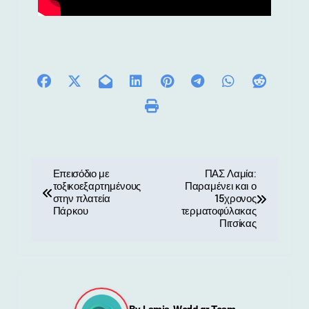
Π
Επεισόδιο με
ΠΑΣ Λαμία:
τοξικοεξαρτημένους
Παραμένει και ο
λ
στην πλατεία
15χρονος
Πάρκου
τερματοφύλακας
ο
Πιτσίκας
ή
γ