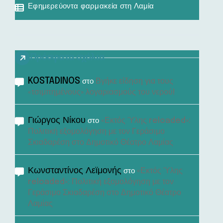
Εφημερεύοντα φαρμακεία στη Λαμία
Πρόσφατα σχόλια
KOSTADINOS
Βγήκε είδηση για τους
στο
«τσιμπημένους» λογαριασμούς του νερού!
Γιώργος Νίκου
«Εκτός Ύλης reloaded»:
στο
Πολιτική εξομολόγηση με τον Γεράσιμο
Σκιαδαρέση στο Δημοτικό Θέατρο Λαμίας
Κωνσταντίνος Λεϊμονής
«Εκτός Ύλης
στο
reloaded»: Πολιτική εξομολόγηση με τον
Γεράσιμο Σκιαδαρέση στο Δημοτικό Θέατρο
Λαμίας