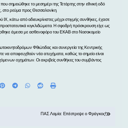
ς, στο ρεύμα προς Θεσσαλονίκη.
 ΙΧ, κάτω από αδιευκρίνιστες μέχρι στιγμής συνθήκες, έχασε
ά προστατευτικά κιγκλιδώματα. Η σφοδρή πρόσκρουση είχε ως
φέρθηκε άμεσα με ασθενοφόρο του ΕΚΑΒ στο Νοσοκομείο
Αυτοκινητοδρόμων Φθιώτιδας και συνεργεία της Κεντρικής
τε να αποφευχθούν νέα ατυχήματα, καθώς το σημείο είναι
ρχόμενων οχημάτων. Οι ακριβείς συνθήκες του συμβάντος
ΠΑΣ Λαμία: Επέστρεψε ο Φράγκος!