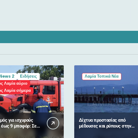
News 2
Ειδήσεις
Λαμία Τοπικά Νέα
ς Λαμία αύριο
ός Λαμία σήμερα
μός για ισχυρούς
Δίχτυα προστασίας από
 έως 9 μποφόρ: Σε
μέδουσες και ρύπους στην
αλί» συναγερμό η
Αγία Μαρίνα από τον Δήμο
Ελλάδα
Στυλίδας