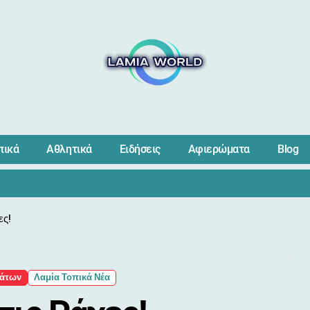
πικά
Αθλητικά
Ειδήσεις
Αφιερώματα
Blog
ες!
μάτων
Λαμία Τοπικά Νέα