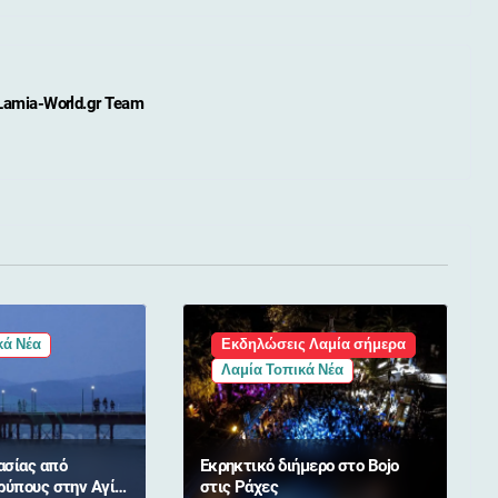
Lamia-World.gr Team
κά Νέα
Εκδηλώσεις Λαμία σήμερα
Λαμία Τοπικά Νέα
ασίας από
Εκρηκτικό διήμερο στο Bojo
ρύπους στην Αγία
στις Ράχες