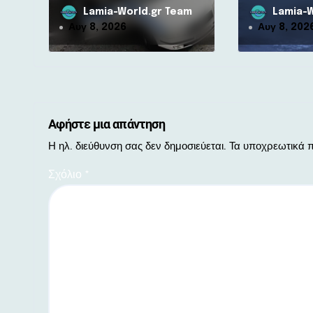
10.000 ευρώ για 80χρονη
Μαρίνα από τ
Lamia-World.gr Team
Lamia-W
ν
Αυγ 8, 2026
Αυγ 8, 202
Αφήστε μια απάντηση
Η ηλ. διεύθυνση σας δεν δημοσιεύεται.
Τα υποχρεωτικά π
Σχόλιο
*