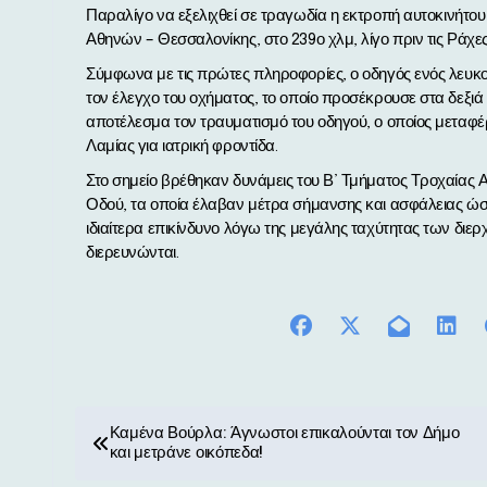
Παραλίγο να εξελιχθεί σε τραγωδία η εκτροπή αυτοκινήτου που σημειώθηκε το μεσημέρι της Τετάρτης στην εθνική οδό
Αθηνών – Θεσσαλονίκης, στο 239ο χλμ, λίγο πριν τις Ράχε
Σύμφωνα με τις πρώτες πληροφορίες, ο οδηγός ενός λευκού
τον έλεγχο του οχήματος, το οποίο προσέκρουσε στα δεξι
αποτέλεσμα τον τραυματισμό του οδηγού, ο οποίος μετα
Λαμίας για ιατρική φροντίδα.
Στο σημείο βρέθηκαν δυνάμεις του Β’ Τμήματος Τροχαίας 
Οδού, τα οποία έλαβαν μέτρα σήμανσης και ασφάλειας ώσ
ιδιαίτερα επικίνδυνο λόγω της μεγάλης ταχύτητας των διε
διερευνώνται.
Π
Καμένα Βούρλα: Άγνωστοι επικαλούνται τον Δήμο
και μετράνε οικόπεδα!
λ