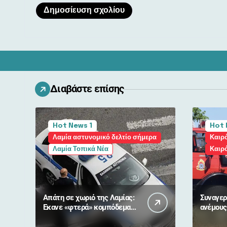
Διαβάστε επίσης
Hot News 1
Hot 
Λαμία αστυνομικό δελτίο σήμερα
Καιρό
Λαμία Τοπικά Νέα
Καιρ
Απάτη σε χωριό της Λαμίας:
Συναγερ
Έκανε «φτερά» κομπόδεμα
ανέμους
10.000 ευρώ για 80χρονη
«πορτοκ
Στερεά 