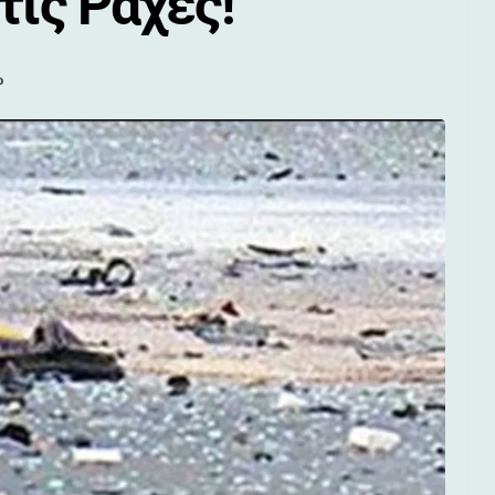
τις Ράχες!
ο