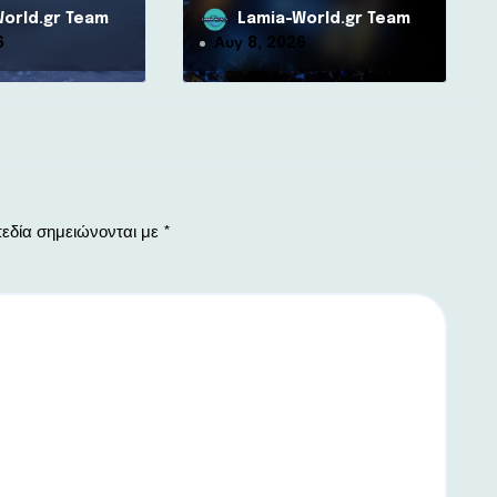
ον Δήμο Στυλίδας
orld.gr Team
Lamia-World.gr Team
6
Αυγ 8, 2026
εδία σημειώνονται με
*