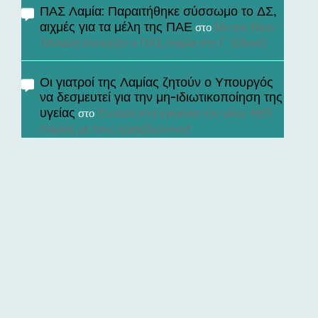
ΠΑΣ Λαμία: Παραιτήθηκε σύσσωμο το ΔΣ,
αιχμές για τα μέλη της ΠΑΕ
Με τον Νίκο
στο
Τσιλαλή συνεχίζει ο ΠΑΣ Λαμία στη Γ’ Εθνική
Οι γιατροί της Λαμίας ζητούν ο Υπουργός
να δεσμευτεί για την μη-ιδιωτικοποίηση της
υγείας
Ένταση στα εγκαίνια του νέου ΤΕΠ
στο
Λαμίας με τους εργαζόμενους!