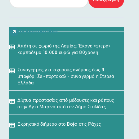
Τελευταία Νέα
Απάτη σε χωριό της Λαμίας: Έκανε «φτερά»
κομπόδεμα 10.000 ευρώ για 80χρονη
Συναγερμός για ισχυρούς ανέμους έως 9
μποφόρ: Σε «πορτοκαλί» συναγερμό η Στερεά
Ελλάδα
Δίχτυα προστασίας από μέδουσες και ρύπους
στην Αγία Μαρίνα από τον Δήμο Στυλίδας
Εκρηκτικό διήμερο στο Bojo στις Ράχες