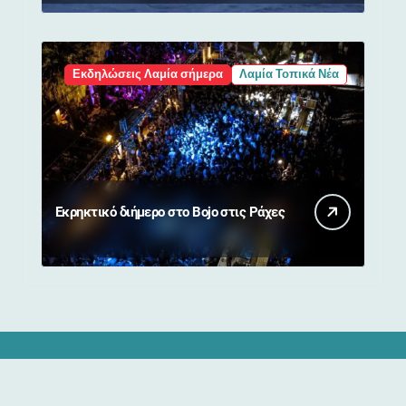
Εκδηλώσεις Λαμία σήμερα
Λαμία Τοπικά Νέα
Εκρηκτικό διήμερο στο Bojo στις Ράχες