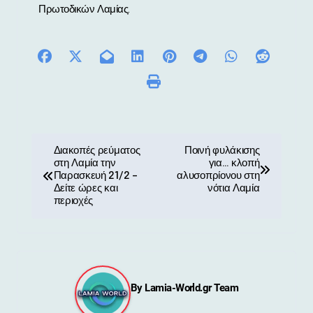
Πρωτοδικών Λαμίας.
Π
Διακοπές ρεύματος
Ποινή φυλάκισης
στη Λαμία την
για… κλοπή
λ
Παρασκευή 21/2 –
αλυσοπρίονου στη
Δείτε ώρες και
νότια Λαμία
ο
περιοχές
ή
γ
η
By
Lamia-World.gr Team