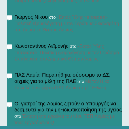
«τσιμπημένους» λογαριασμούς του νερού!
Γιώργος Νίκου
«Εκτός Ύλης reloaded»:
στο
Πολιτική εξομολόγηση με τον Γεράσιμο Σκιαδαρέση
στο Δημοτικό Θέατρο Λαμίας
Κωνσταντίνος Λεϊμονής
«Εκτός Ύλης
στο
reloaded»: Πολιτική εξομολόγηση με τον Γεράσιμο
Σκιαδαρέση στο Δημοτικό Θέατρο Λαμίας
ΠΑΣ Λαμία: Παραιτήθηκε σύσσωμο το ΔΣ,
αιχμές για τα μέλη της ΠΑΕ
Με τον Νίκο
στο
Τσιλαλή συνεχίζει ο ΠΑΣ Λαμία στη Γ’ Εθνική
Οι γιατροί της Λαμίας ζητούν ο Υπουργός να
δεσμευτεί για την μη-ιδιωτικοποίηση της υγείας
Ένταση στα εγκαίνια του νέου ΤΕΠ Λαμίας με
στο
τους εργαζόμενους!