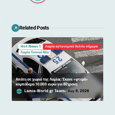
σ
η
ά
Related Posts
ρ
θ
Hot News 1
Λαμία αστυνομικό δελτίο σήμερα
ρ
Λαμία Τοπικά Νέα
ω
ν
Απάτη σε χωριό της Λαμίας: Έκανε «φτερά»
κομπόδεμα 10.000 ευρώ για 80χρονη
Lamia-World.gr Team
Αυγ 8, 2026