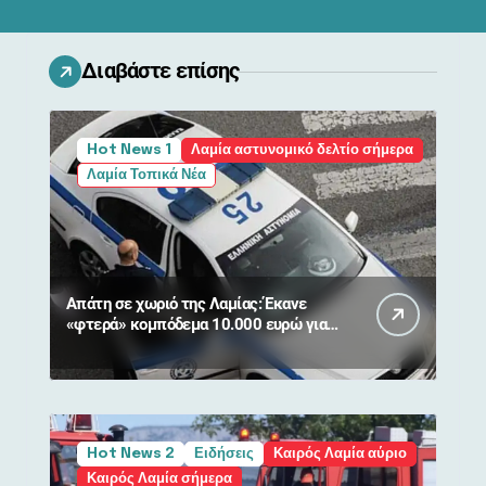
Διαβάστε επίσης
Hot News 1
Λαμία αστυνομικό δελτίο σήμερα
Λαμία Τοπικά Νέα
Απάτη σε χωριό της Λαμίας: Έκανε
«φτερά» κομπόδεμα 10.000 ευρώ για
80χρονη
Hot News 2
Ειδήσεις
Καιρός Λαμία αύριο
Καιρός Λαμία σήμερα