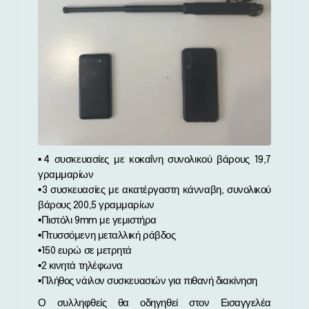
▪︎4 συσκευασίες με κοκαΐνη συνολικού βάρους 19,7
γραμμαρίων
▪︎3 συσκευασίες με ακατέργαστη κάνναβη, συνολικού
βάρους 200,5 γραμμαρίων
▪︎Πιστόλι 9mm με γεμιστήρα
▪︎Πτυσσόμενη μεταλλική ράβδος
▪︎150 ευρώ σε μετρητά
▪︎2 κινητά τηλέφωνα
▪︎Πλήθος νάιλον συσκευασιών για πιθανή διακίνηση
Ο συλληφθείς θα οδηγηθεί στον Εισαγγελέα