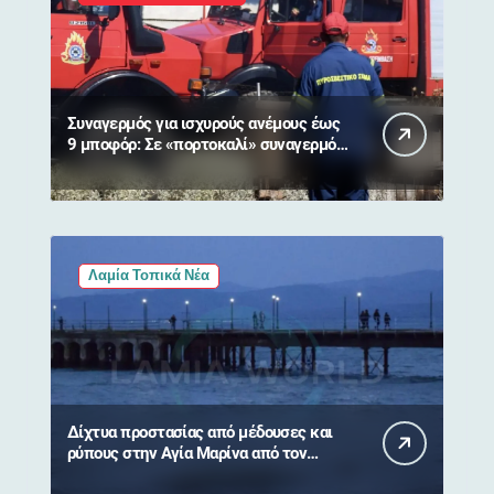
Συναγερμός για ισχυρούς ανέμους έως
9 μποφόρ: Σε «πορτοκαλί» συναγερμό
η Στερεά Ελλάδα
Λαμία Τοπικά Νέα
Δίχτυα προστασίας από μέδουσες και
ρύπους στην Αγία Μαρίνα από τον
Δήμο Στυλίδας