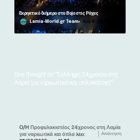
Εκρηκτικό διήμερο στο Bojo στις Ράχες
Lamia-World.gr Team
Αυγ 8, 2026
One thought on “Σύλληψη 24χρονου στη
Λαμία για ναρκωτικά και οπλοκατοχή”
Ο/Η
Προφυλακιστέος 24χρονος στη Λαμία
Απάντηση
για ναρκωτικά και όπλα
λέει: