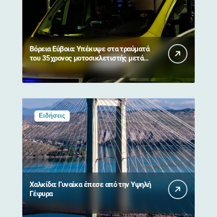
Βόρεια Εύβοια: Υπέκυψε στα τραύματά
του 35χρονος μοτοσικλετιστής μετά
από σύγκρουση με αγριογούρουνο
Ειδήσεις
Χαλκίδα: Γυναίκα έπεσε από την Υψηλή
Γέφυρα