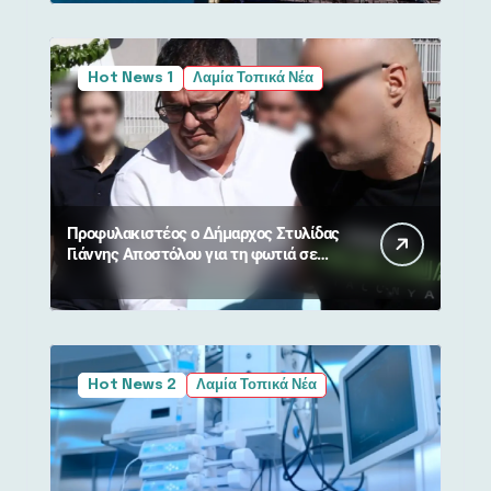
Hot News 1
Λαμία Τοπικά Νέα
Προφυλακιστέος ο Δήμαρχος Στυλίδας
Γιάννης Αποστόλου για τη φωτιά σε
Βοιωτία και Αττική
Hot News 2
Λαμία Τοπικά Νέα