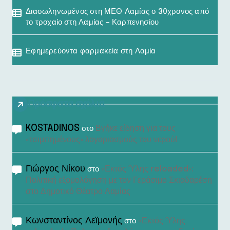
Διασωληνωμένος στη ΜΕΘ Λαμίας ο 30χρονος από
το τροχαίο στη Λαμίας – Καρπενησίου
Εφημερεύοντα φαρμακεία στη Λαμία
Πρόσφατα σχόλια
KOSTADINOS
Βγήκε είδηση για τους
στο
«τσιμπημένους» λογαριασμούς του νερού!
Γιώργος Νίκου
«Εκτός Ύλης reloaded»:
στο
Πολιτική εξομολόγηση με τον Γεράσιμο Σκιαδαρέση
στο Δημοτικό Θέατρο Λαμίας
Κωνσταντίνος Λεϊμονής
«Εκτός Ύλης
στο