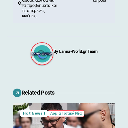
λ
Θεσσαλιώτιδα για
καιρού!
τα προβλήματα και
ο
τις επόμενες
κινήσεις
ή
γ
η
By
Lamia-World.gr Team
σ
η
ά
ρ
Related Posts
θ
Hot News 1
Λαμία Τοπικά Νέα
ρ