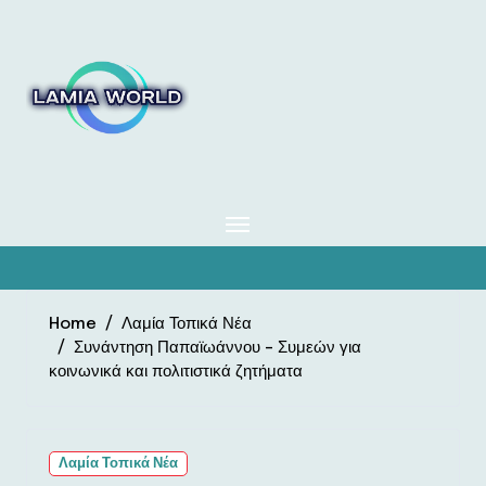
Skip
to
content
Home
Λαμία Τοπικά Νέα
Συνάντηση Παπαϊωάννου – Συμεών για
κοινωνικά και πολιτιστικά ζητήματα
Λαμία Τοπικά Νέα