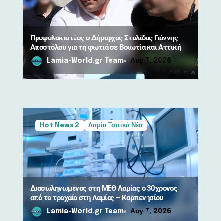
ω
ν
Προφυλακιστέος ο Δήμαρχος Στυλίδας Γιάννης
Αποστόλου για τη φωτιά σε Βοιωτία και Αττική
Lamia-World.gr Team
Αυγ 7, 2026
Hot News 2
Λαμία Τοπικά Νέα
Διασωληνωμένος στη ΜΕΘ Λαμίας ο 30χρονος
από το τροχαίο στη Λαμίας – Καρπενησίου
Lamia-World.gr Team
Αυγ 7, 2026