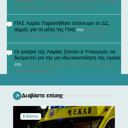
reloaded»: Πολιτική εξομολόγηση με τον Γεράσιμο
Σκιαδαρέση στο Δημοτικό Θέατρο Λαμίας
ΠΑΣ Λαμία: Παραιτήθηκε σύσσωμο το ΔΣ,
αιχμές για τα μέλη της ΠΑΕ
Με τον Νίκο
στο
Τσιλαλή συνεχίζει ο ΠΑΣ Λαμία στη Γ’ Εθνική
Οι γιατροί της Λαμίας ζητούν ο Υπουργός να
δεσμευτεί για την μη-ιδιωτικοποίηση της υγείας
Ένταση στα εγκαίνια του νέου ΤΕΠ Λαμίας με
στο
τους εργαζόμενους!
Διαβάστε επίσης
Ειδήσεις