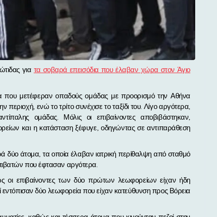
ιώτιδας για
τα σοβαρά επεισόδια που έλαβαν χώρα στον Άγιο
ία που μετέφεραν οπαδούς ομάδας με προορισμό την Αθήνα
περιοχή, ενώ το τρίτο συνέχισε το ταξίδι του. Λίγο αργότερα,
ντίπαλης ομάδας. Μόλις οι επιβαίνοντες αποβιβάστηκαν,
ρείων και η κατάσταση ξέφυγε, οδηγώντας σε αντιπαράθεση
ά δύο άτομα, τα οποία έλαβαν ιατρική περίθαλψη από σταθμό
πιβατών που έφτασαν αργότερα.
μως οι επιβαίνοντες των δύο πρώτων λεωφορείων είχαν ήδη
οί εντόπισαν δύο λεωφορεία που είχαν κατεύθυνση προς Βόρεια