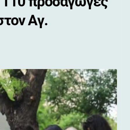
ι 110 προσαγωγές
στον Αγ.