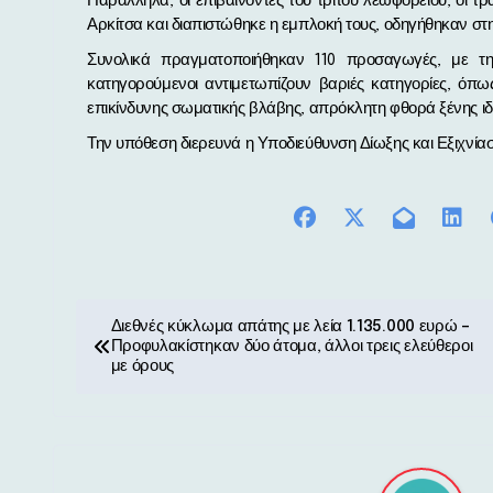
Παράλληλα, οι επιβαίνοντες του τρίτου λεωφορείου, οι τ
Αρκίτσα και διαπιστώθηκε η εμπλοκή τους, οδηγήθηκαν στ
Συνολικά πραγματοποιήθηκαν 110 προσαγωγές, με τη
κατηγορούμενοι αντιμετωπίζουν βαριές κατηγορίες, όπ
επικίνδυνης σωματικής βλάβης, απρόκλητη φθορά ξένης ιδ
Την υπόθεση διερευνά η Υποδιεύθυνση Δίωξης και Εξιχνί
Π
Διεθνές κύκλωμα απάτης με λεία 1.135.000 ευρώ –
Προφυλακίστηκαν δύο άτομα, άλλοι τρεις ελεύθεροι
λ
με όρους
ο
ή