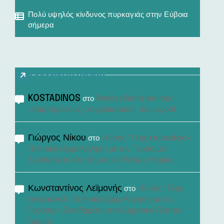
Πολύ υψηλός κίνδυνος πυρκαγιάς στην Εύβοια
σήμερα
Πρόσφατα σχόλια
KOSTADINOS
Βγήκε είδηση για τους
στο
«τσιμπημένους» λογαριασμούς του νερού!
Γιώργος Νίκου
«Εκτός Ύλης reloaded»:
στο
Πολιτική εξομολόγηση με τον Γεράσιμο
Σκιαδαρέση στο Δημοτικό Θέατρο Λαμίας
Κωνσταντίνος Λεϊμονής
«Εκτός Ύλης
στο
reloaded»: Πολιτική εξομολόγηση με τον
Γεράσιμο Σκιαδαρέση στο Δημοτικό Θέατρο
Λαμίας