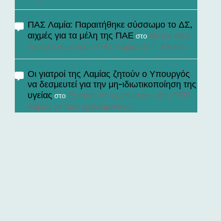
ΠΑΣ Λαμία: Παραιτήθηκε σύσσωμο το ΔΣ,
αιχμές για τα μέλη της ΠΑΕ
Με τον Νίκο
στο
Τσιλαλή συνεχίζει ο ΠΑΣ Λαμία στη Γ’ Εθνική
Οι γιατροί της Λαμίας ζητούν ο Υπουργός
να δεσμευτεί για την μη-ιδιωτικοποίηση της
υγείας
Ένταση στα εγκαίνια του νέου ΤΕΠ
στο
Λαμίας με τους εργαζόμενους!