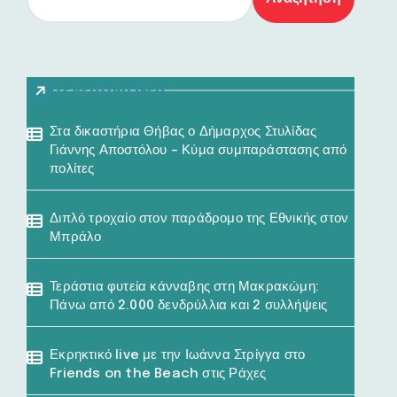
Τελευταία Νέα
Στα δικαστήρια Θήβας ο Δήμαρχος Στυλίδας
Γιάννης Αποστόλου – Κύμα συμπαράστασης από
πολίτες
Διπλό τροχαίο στον παράδρομο της Εθνικής στον
Μπράλο
Τεράστια φυτεία κάνναβης στη Μακρακώμη:
Πάνω από 2.000 δενδρύλλια και 2 συλλήψεις
Εκρηκτικό live με την Ιωάννα Στρίγγα στο
Friends on the Beach στις Ράχες