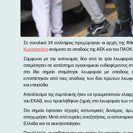
Σε συνολικά 34 συλλήψεις προχώρησαν οι αρχές της Φθ
Κωνσταντίνο
ανάμεσα σε οπαδούς της ΑΕΚ και του ΠΑΟΚ.
Σύμφωνα με την αστυνομία, δύο από τα τρία λεωφορε
σταμάτησαν σε κατάστημα υγειονομικού ενδιαφέροντος στην 
στο ίδιο σημείο σταμάτησε λεωφορείο με οπαδούς α
εντοπίστηκαν από τους οπαδούς των δύο πρώτων λεωφο
και επεισόδια.
Αποτέλεσμα της συμπλοκής ήταν να τραυματιστούν ελαφρ
του ΕΚΑΒ, ενώ προκλήθηκαν ζημιές στο λεωφορείο των ε
Στο σημείο έφτασαν ισχυρές αστυνομικές δυνάμεις, ό
αποχωρήσει. Μετά από ευρείες αναζητήσεις, οι αστυνομικ
Ελλάδα και τα ακινητοποίησαν.