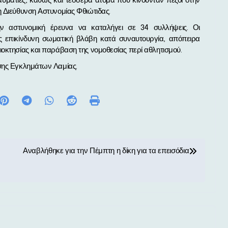
ραυματίες, καθώς και τέσσερα άτομα που κινούνταν πεζοί στην
η Διεύθυνση Αστυνομίας Φθιώτιδας.
ν αστυνομική έρευνα να καταλήγει σε 34 συλλήψεις. Οι
ως επικίνδυνη σωματική βλάβη κατά συναυτουργία, απόπειρα
ιοκτησίας και παράβαση της νομοθεσίας περί αθλητισμού.
ασης Εγκλημάτων Λαμίας.
Αναβλήθηκε για την Πέμπτη η δίκη για τα επεισόδια