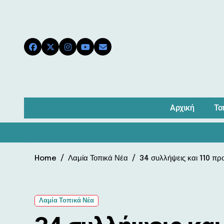
Skip
to
content
Αρχική
Το
Home
Λαμία Τοπικά Νέα
34 συλλήψεις και 110 πρ
Λαμία Τοπικά Νέα