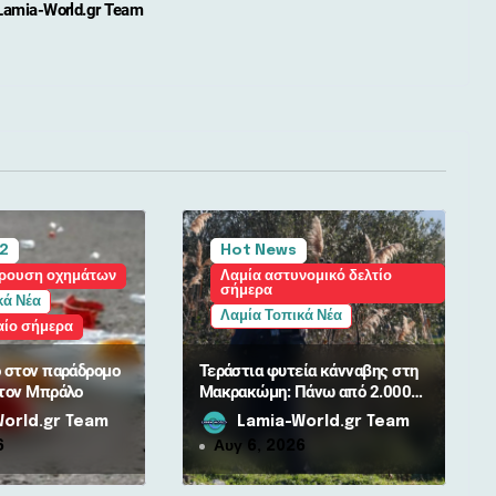
Lamia-World.gr Team
 2
Hot News
κρουση οχημάτων
Λαμία αστυνομικό δελτίο
σήμερα
κά Νέα
Λαμία Τοπικά Νέα
αίο σήμερα
ο στον παράδρομο
Τεράστια φυτεία κάνναβης στη
στον Μπράλο
Μακρακώμη: Πάνω από 2.000
δενδρύλλια και 2 συλλήψεις
orld.gr Team
Lamia-World.gr Team
6
Αυγ 6, 2026