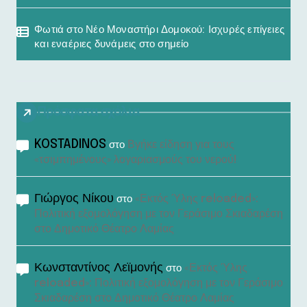
Φωτιά στο Νέο Μοναστήρι Δομοκού: Ισχυρές επίγειες
και εναέριες δυνάμεις στο σημείο
Πρόσφατα σχόλια
KOSTADINOS
Βγήκε είδηση για τους
στο
«τσιμπημένους» λογαριασμούς του νερού!
Γιώργος Νίκου
«Εκτός Ύλης reloaded»:
στο
Πολιτική εξομολόγηση με τον Γεράσιμο Σκιαδαρέση
στο Δημοτικό Θέατρο Λαμίας
Κωνσταντίνος Λεϊμονής
«Εκτός Ύλης
στο
reloaded»: Πολιτική εξομολόγηση με τον Γεράσιμο
Σκιαδαρέση στο Δημοτικό Θέατρο Λαμίας