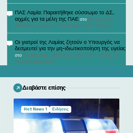
ΠΑΣ Λαμία: Παραιτήθηκε σύσσωμο το ΔΣ,
αιχμές για τα μέλη της ΠΑΕ
Με τον Νίκο
στο
Τσιλαλή συνεχίζει ο ΠΑΣ Λαμία στη Γ’ Εθνική
Οι γιατροί της Λαμίας ζητούν ο Υπουργός να
δεσμευτεί για την μη-ιδιωτικοποίηση της υγείας
Ένταση στα εγκαίνια του νέου ΤΕΠ Λαμίας με
στο
τους εργαζόμενους!
Διαβάστε επίσης
Hot News 1
Ειδήσεις