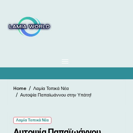
Skip
to
content
Home
Λαμία Τοπικά Νέα
Αυτοψία Παπαϊωάννου στην Υπάτη!
Λαμία Τοπικά Νέα
Αυτοψία Παπαϊωάννου