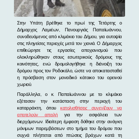
Στην Υπάτη βρέθηκε το πρωί της Τετάρτης ο
Δήμαρχος Λαμιέων, Πανουργιάς Παπαϊωάννου,
συνοδευόμενος από κλιμάκιο του Δήμου, για αυτοψία
στις πληγείσες περιοχές μετά τον χιονιά. Ο Δήμαρχος
επιθεώρησε τις εργασίες αποχιονισμού που
ολοκληρώθηκαν στους εσωτερικούς δρόμους της
κοινότητας, ενώ δρομολογήθηκε η διάνοιξη του
δρόμου προς τον Ροδοκάλο, ώστε να αποκατασταθεί
η πρόσβαση στον μοναδικό κάτοικο του ορεινού
χωριού.
Παράλληλα, ο κ. Παπαϊωάννου με το κλιμάκιο
εξέτασαν την κατάσταση στην περιοχή του
καταρράκτη, όπου
κατολισθήσεις συνεχίζουν να
αποτελούν απειλή
για την ασφάλεια των
διερχόμενων. Ιδιαίτερη έμφαση δόθηκε στην ανάγκη
μόνιμων παρεμβάσεων στο τμήμα του δρόμου που
συχνά πλήττεται από πτώσεις βράχων κατά τη