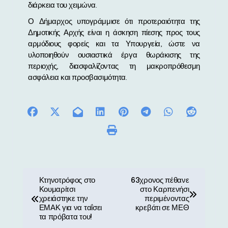
διάρκεια του χειμώνα.
Ο Δήμαρχος υπογράμμισε ότι προτεραιότητα της
Δημοτικής Αρχής είναι η άσκηση πίεσης προς τους
αρμόδιους φορείς και τα Υπουργεία, ώστε να
υλοποιηθούν ουσιαστικά έργα θωράκισης της
περιοχής, διασφαλίζοντας τη μακροπρόθεσμη
ασφάλεια και προσβασιμότητα.
Π
Κτηνοτρόφος στο
63χρονος πέθανε
Κουμαρίτσι
στο Καρπενήσι
λ
χρειάστηκε την
περιμένοντας
ΕΜΑΚ για να ταΐσει
κρεβάτι σε ΜΕΘ
ο
τα πρόβατα του!