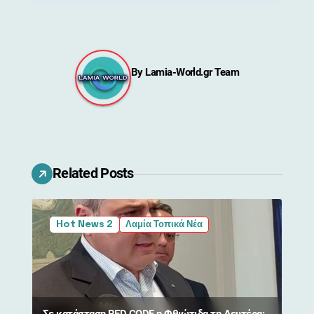
ή
γ
η
By
Lamia-World.gr Team
σ
η
ά
Related Posts
ρ
θ
Hot News 2
Λαμία Τοπικά Νέα
ρ
ω
ν