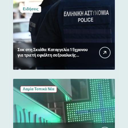
Ειδήσεις
Σοκ στη Σκιάθο: Καταγγελία 15χρονου
για τριετή εφιάλτη σεξουαλικής
κακοποίησης και εκβιασμών από
17χρονο
Λαμία Τοπικά Νέα