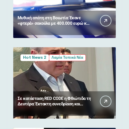
Μυθική απάτη στη Βοιωτία: Έκανε
«φτερά» σακούλα με 400.000 ευρώ και
κοσμήματα από 90χρονη
Hot News 2
Λαμία Τοπικά Νέα
Σε κατάσταση RED CODE η Φθιώτιδα τη
Δευτέρα: Έκτακτη συνεδρίαση και
απαγόρευση κυκλοφορίας σε δάση