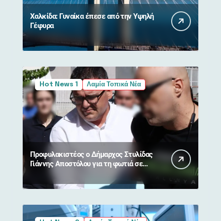
Χαλκίδα: Γυναίκα έπεσε από την Υψηλή
Γέφυρα
Hot News 1
Λαμία Τοπικά Νέα
Προφυλακιστέος ο Δήμαρχος Στυλίδας
Γιάννης Αποστόλου για τη φωτιά σε
Βοιωτία και Αττική