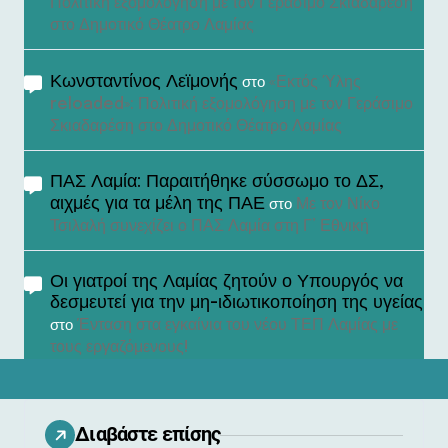
Πολιτική εξομολόγηση με τον Γεράσιμο Σκιαδαρέση
στο Δημοτικό Θέατρο Λαμίας
Κωνσταντίνος Λεϊμονής
«Εκτός Ύλης
στο
reloaded»: Πολιτική εξομολόγηση με τον Γεράσιμο
Σκιαδαρέση στο Δημοτικό Θέατρο Λαμίας
ΠΑΣ Λαμία: Παραιτήθηκε σύσσωμο το ΔΣ,
αιχμές για τα μέλη της ΠΑΕ
Με τον Νίκο
στο
Τσιλαλή συνεχίζει ο ΠΑΣ Λαμία στη Γ’ Εθνική
Οι γιατροί της Λαμίας ζητούν ο Υπουργός να
δεσμευτεί για την μη-ιδιωτικοποίηση της υγείας
Ένταση στα εγκαίνια του νέου ΤΕΠ Λαμίας με
στο
τους εργαζόμενους!
Διαβάστε επίσης