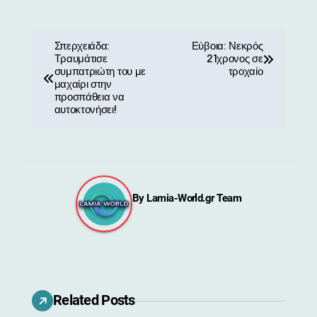
Π
Σπερχειάδα:
Εύβοια: Νεκρός
Τραυμάτισε
21χρονος σε
λ
συμπατριώτη του με
τροχαίο
μαχαίρι στην
ο
προσπάθεια να
αυτοκτονήσει!
ή
γ
η
By
Lamia-World.gr Team
σ
η
ά
ρ
Related Posts