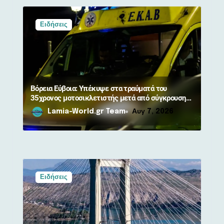
θ
Ειδήσεις
ρ
ω
ν
Βόρεια Εύβοια: Υπέκυψε στα τραύματά του
35χρονος μοτοσικλετιστής μετά από σύγκρουση
με αγριογούρουνο
Lamia-World.gr Team
Αυγ 7, 2026
Ειδήσεις