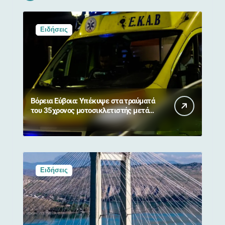
Ειδήσεις
Βόρεια Εύβοια: Υπέκυψε στα τραύματά
του 35χρονος μοτοσικλετιστής μετά
από σύγκρουση με αγριογούρουνο
Ειδήσεις