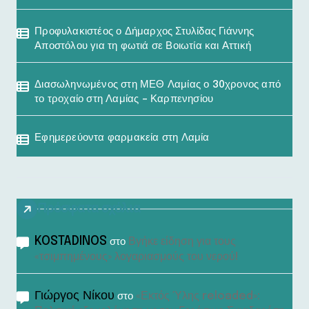
Προφυλακιστέος ο Δήμαρχος Στυλίδας Γιάννης
Αποστόλου για τη φωτιά σε Βοιωτία και Αττική
Διασωληνωμένος στη ΜΕΘ Λαμίας ο 30χρονος από
το τροχαίο στη Λαμίας – Καρπενησίου
Εφημερεύοντα φαρμακεία στη Λαμία
Πρόσφατα σχόλια
KOSTADINOS
Βγήκε είδηση για τους
στο
«τσιμπημένους» λογαριασμούς του νερού!
Γιώργος Νίκου
«Εκτός Ύλης reloaded»:
στο