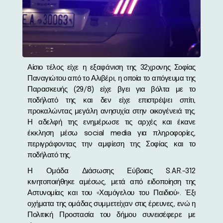
Αίσιο τέλος είχε η εξαφάνιση της 32χρονης Σοφίας
Παναγιώτου από το Αλιβέρι, η οποία το απόγευμα της
Παρασκευής (29/8) είχε βγει για βόλτα με το
ποδήλατό της και δεν είχε επιστρέψει σπίτι,
προκαλώντας μεγάλη ανησυχία στην οικογένειά της.
Η αδελφή της ενημέρωσε τις αρχές και έκανε
έκκληση μέσω social media για πληροφορίες,
περιγράφοντας την αμφίεση της Σοφίας και το
ποδήλατό της.
Η Ομάδα Διάσωσης Εύβοιας S.A.R.-312
κινητοποιήθηκε αμέσως, μετά από ειδοποίηση της
Αστυνομίας και του «Χαμόγελου του Παιδιού». Έξι
οχήματα της ομάδας συμμετείχαν στις έρευνες, ενώ η
Πολιτική Προστασία του δήμου συνεισέφερε με