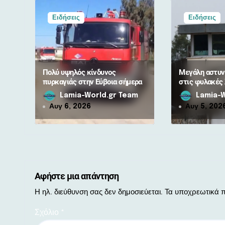
ρ
Ειδήσεις
Ειδήσεις
θ
ρ
Πολύ υψηλός κίνδυνος
Μεγάλη αστυν
ω
πυρκαγιάς στην Εύβοια σήμερα
στις φυλακές
Μαλανδρίνου:
Lamia-World.gr Team
Lamia-W
ν
κρατουμένων
Αυγ 6, 2026
Αυγ 5, 202
Αφήστε μια απάντηση
Η ηλ. διεύθυνση σας δεν δημοσιεύεται.
Τα υποχρεωτικά π
Σχόλιο
*