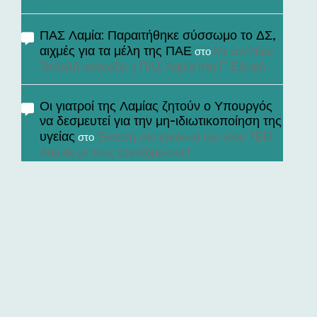
ΠΑΣ Λαμία: Παραιτήθηκε σύσσωμο το ΔΣ,
αιχμές για τα μέλη της ΠΑΕ
Με τον Νίκο
στο
Τσιλαλή συνεχίζει ο ΠΑΣ Λαμία στη Γ’ Εθνική
Οι γιατροί της Λαμίας ζητούν ο Υπουργός
να δεσμευτεί για την μη-ιδιωτικοποίηση της
υγείας
Ένταση στα εγκαίνια του νέου ΤΕΠ
στο
Λαμίας με τους εργαζόμενους!