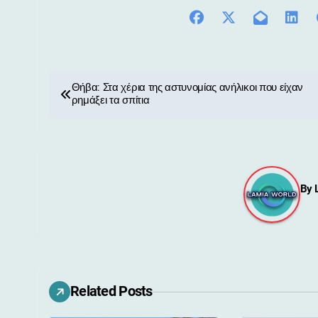
Π
Θήβα: Στα χέρια της αστυνομίας ανήλικοι που είχαν
ρημάξει τα σπίτια
λ
ο
ή
By
γ
η
σ
η
Related Posts
ά