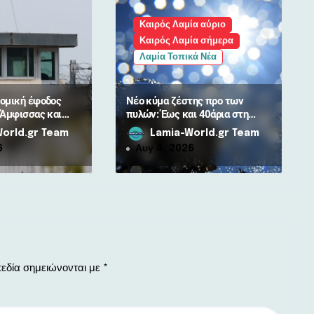
Καιρός Λαμία αύριο
Καιρός Λαμία σήμερα
Λαμία Τοπικά Νέα
ομική έφοδος
Νέο κύμα ζέστης προ των
 Άμφισσας και
πυλών: Έως και 40άρια στη
 5 συλλήψεις
Λαμία
orld.gr Team
Lamia-World.gr Team
6
Αυγ 4, 2026
εδία σημειώνονται με
*