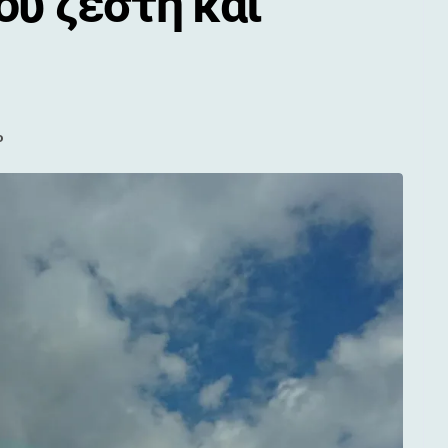
ού ζέστη και
ο