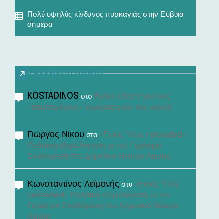
Πολύ υψηλός κίνδυνος πυρκαγιάς στην Εύβοια
σήμερα
Πρόσφατα σχόλια
KOSTADINOS
Βγήκε είδηση για τους
στο
«τσιμπημένους» λογαριασμούς του νερού!
Γιώργος Νίκου
«Εκτός Ύλης reloaded»:
στο
Πολιτική εξομολόγηση με τον Γεράσιμο
Σκιαδαρέση στο Δημοτικό Θέατρο Λαμίας
Κωνσταντίνος Λεϊμονής
«Εκτός Ύλης
στο
reloaded»: Πολιτική εξομολόγηση με τον
Γεράσιμο Σκιαδαρέση στο Δημοτικό Θέατρο
Λαμίας