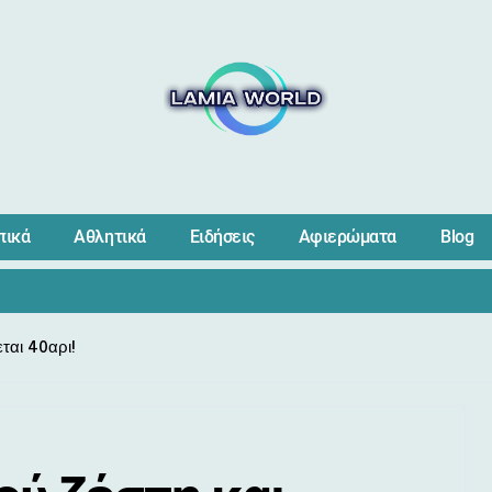
πικά
Αθλητικά
Ειδήσεις
Αφιερώματα
Blog
ται 40αρι!