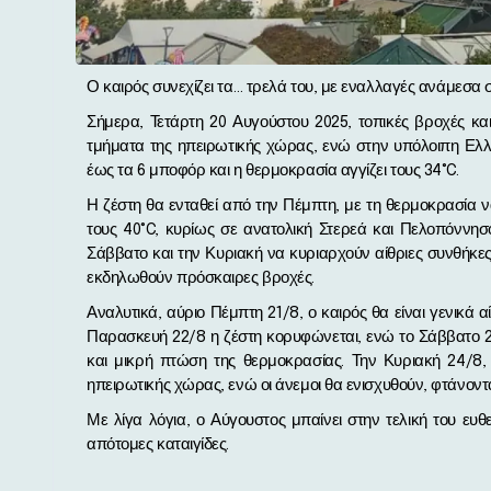
Ο καιρός συνεχίζει τα… τρελά του, με εναλλαγές ανάμεσα
Σήμερα, Τετάρτη 20 Αυγούστου 2025, τοπικές βροχές και
τμήματα της ηπειρωτικής χώρας, ενώ στην υπόλοιπη Ελλά
έως τα 6 μποφόρ και η θερμοκρασία αγγίζει τους 34°C.
Η ζέστη θα ενταθεί από την Πέμπτη, με τη θερμοκρασία ν
τους 40°C, κυρίως σε ανατολική Στερεά και Πελοπόννησ
Σάββατο και την Κυριακή να κυριαρχούν αίθριες συνθήκες
εκδηλωθούν πρόσκαιρες βροχές.
Αναλυτικά, αύριο Πέμπτη 21/8, ο καιρός θα είναι γενικά 
Παρασκευή 22/8 η ζέστη κορυφώνεται, ενώ το Σάββατο 2
και μικρή πτώση της θερμοκρασίας. Την Κυριακή 24/8, 
ηπειρωτικής χώρας, ενώ οι άνεμοι θα ενισχυθούν, φτάνοντ
Με λίγα λόγια, ο Αύγουστος μπαίνει στην τελική του ευθ
απότομες καταιγίδες.