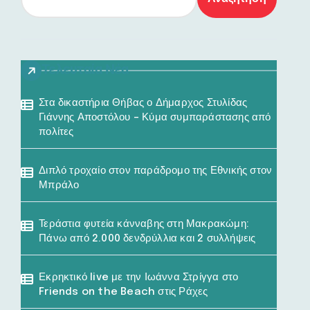
Τελευταία Νέα
Στα δικαστήρια Θήβας ο Δήμαρχος Στυλίδας
Γιάννης Αποστόλου – Κύμα συμπαράστασης από
πολίτες
Διπλό τροχαίο στον παράδρομο της Εθνικής στον
Μπράλο
Τεράστια φυτεία κάνναβης στη Μακρακώμη:
Πάνω από 2.000 δενδρύλλια και 2 συλλήψεις
Εκρηκτικό live με την Ιωάννα Στρίγγα στο
Friends on the Beach στις Ράχες