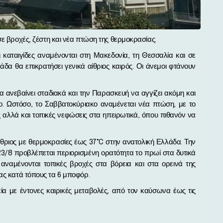
 σε βροχές, ζέστη και νέα πτώση της θερμοκρασίας.
 καταιγίδες αναμένονται στη Μακεδονία, τη Θεσσαλία και σε
δα θα επικρατήσει γενικά αίθριος καιρός. Οι άνεμοι φτάνουν
α ανεβαίνει σταδιακά και την Παρασκευή να αγγίζει ακόμη και
ο. Ωστόσο, το Σαββατοκύριακο αναμένεται νέα πτώση, με το
 αλλά και τοπικές νεφώσεις στα ηπειρωτικά, όπου πιθανόν να
αίθριος με θερμοκρασίες έως 37°C στην ανατολική Ελλάδα. Την
3/8 προβλέπεται περιορισμένη ορατότητα το πρωί στα δυτικά
αναμένονται τοπικές βροχές στα βόρεια και στα ορεινά της
ας κατά τόπους τα 6 μποφόρ.
εία με έντονες καιρικές μεταβολές, από τον καύσωνα έως τις