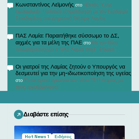
Κωνσταντίνος Λεϊμονής
«Εκτός Ύλης
στο
reloaded»: Πολιτική εξομολόγηση με τον Γεράσιμο
Σκιαδαρέση στο Δημοτικό Θέατρο Λαμίας
ΠΑΣ Λαμία: Παραιτήθηκε σύσσωμο το ΔΣ,
αιχμές για τα μέλη της ΠΑΕ
Με τον Νίκο
στο
Τσιλαλή συνεχίζει ο ΠΑΣ Λαμία στη Γ’ Εθνική
Οι γιατροί της Λαμίας ζητούν ο Υπουργός να
δεσμευτεί για την μη-ιδιωτικοποίηση της υγείας
Ένταση στα εγκαίνια του νέου ΤΕΠ Λαμίας με
στο
τους εργαζόμενους!
Διαβάστε επίσης
Hot News 1
Ειδήσεις