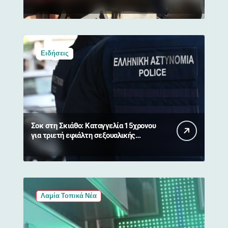
απαγόρευση κυκλοφορίας σε δάση
Ειδήσεις
Σοκ στη Σκιάθο: Καταγγελία 15χρονου
για τριετή εφιάλτη σεξουαλικής
κακοποίησης και εκβιασμών από
17χρονο
Λαμία Τοπικά Νέα