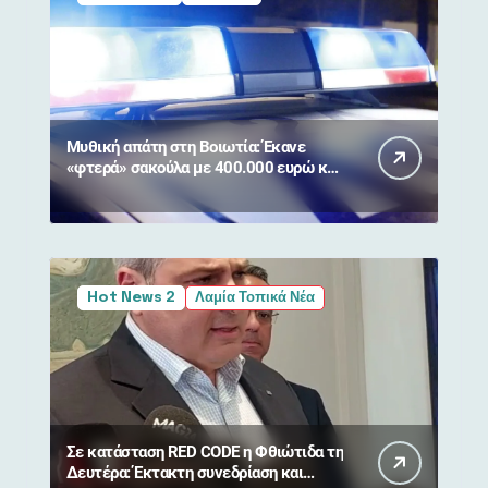
Μυθική απάτη στη Βοιωτία: Έκανε
«φτερά» σακούλα με 400.000 ευρώ και
κοσμήματα από 90χρονη
Hot News 2
Λαμία Τοπικά Νέα
Σε κατάσταση RED CODE η Φθιώτιδα τη
Δευτέρα: Έκτακτη συνεδρίαση και