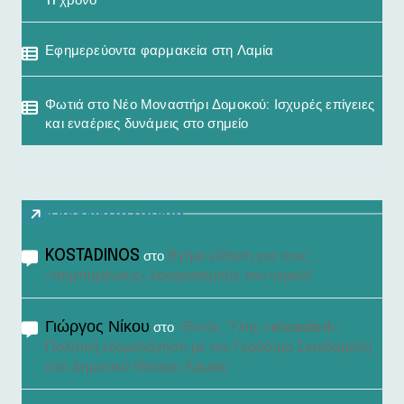
17χρονο
Εφημερεύοντα φαρμακεία στη Λαμία
Φωτιά στο Νέο Μοναστήρι Δομοκού: Ισχυρές επίγειες
και εναέριες δυνάμεις στο σημείο
Πρόσφατα σχόλια
KOSTADINOS
Βγήκε είδηση για τους
στο
«τσιμπημένους» λογαριασμούς του νερού!
Γιώργος Νίκου
«Εκτός Ύλης reloaded»:
στο
Πολιτική εξομολόγηση με τον Γεράσιμο Σκιαδαρέση
στο Δημοτικό Θέατρο Λαμίας