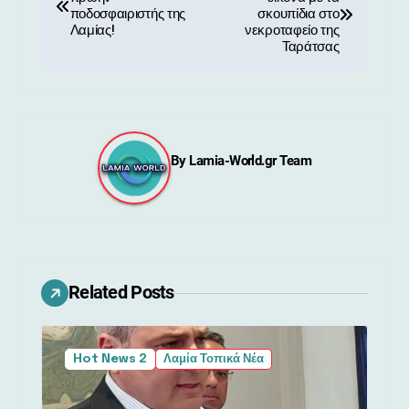
λ
ποδοσφαιριστής της
σκουπίδια στο
Λαμίας!
νεκροταφείο της
ο
Ταράτσας
ή
γ
η
By
Lamia-World.gr Team
σ
η
ά
Related Posts
ρ
θ
Hot News 2
Λαμία Τοπικά Νέα
ρ