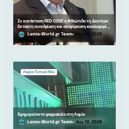
ω
ν
Σε κατάσταση RED CODE η Φθιώτιδα τη Δευτέρα:
Έκτακτη συνεδρίαση και απαγόρευση κυκλοφορίας
σε δάση
Lamia-World.gr Team
Αυγ 10, 2026
Λαμία Τοπικά Νέα
Εφημερεύοντα φαρμακεία στη Λαμία
Lamia-World.gr Team
Αυγ 10, 2026