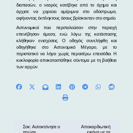
διαπασών, ο νεαρός κατέβηκε από το όχημα και
άρχισε να χορεύει αμέριμνα στο οδόστρωμα,
αφήνοντας έκπληκτους όσους βρίσκονταν στο σημείο.
Αστυνομικοί που περιπολούσαν στην περιοχή
επενέβησαν άμεσα, ενώ λόγω της κατάστασης
κλήθηκαν ενισχύσεις. Ο οδηγός συνελήφθη και
οδηγήθηκε στο Αστυνομικό Μέγαρο, με το
περιστατικό να λήγει χωρίς περαιτέρω επεισόδια. Η
κυκλοφορία αποκαταστάθηκε σύντομα με τη βοήθεια
των αρχών.
Π
Σοκ: Αυτοκτόνησε ο
Αποκαρδιωτική
πρώην
εικόνα με τα