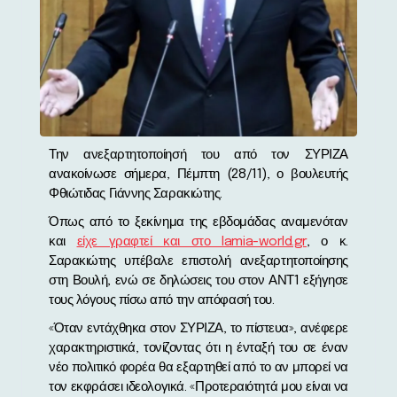
Την ανεξαρτητοποίησή του από τον ΣΥΡΙΖΑ
ανακοίνωσε σήμερα, Πέμπτη (28/11), ο βουλευτής
Φθιώτιδας Γιάννης Σαρακιώτης.
Όπως από το ξεκίνημα της εβδομάδας αναμενόταν
και
είχε γραφτεί και στο lamia-world.gr
, ο κ.
Σαρακιώτης υπέβαλε επιστολή ανεξαρτητοποίησης
στη Βουλή, ενώ σε δηλώσεις του στον ΑΝΤ1 εξήγησε
τους λόγους πίσω από την απόφασή του.
«Όταν εντάχθηκα στον ΣΥΡΙΖΑ, το πίστευα», ανέφερε
χαρακτηριστικά, τονίζοντας ότι η ένταξή του σε έναν
νέο πολιτικό φορέα θα εξαρτηθεί από το αν μπορεί να
τον εκφράσει ιδεολογικά. «Προτεραιότητά μου είναι να