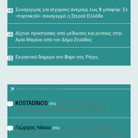
Συναγερμός για ισχυρούς ανέμους έως 9 μποφόρ: Σε
«πορτοκαλί» συναγερμό η Στερεά Ελλάδα
Δίχτυα προστασίας από μέδουσες και ρύπους στην
Αγία Μαρίνα από τον Δήμο Στυλίδας
Εκρηκτικό διήμερο στο Bojo στις Ράχες
Πρόσφατα σχόλια
KOSTADINOS
Βγήκε είδηση για τους
στο
«τσιμπημένους» λογαριασμούς του νερού!
Γιώργος Νίκου
«Εκτός Ύλης reloaded»:
στο
Πολιτική εξομολόγηση με τον Γεράσιμο Σκιαδαρέση