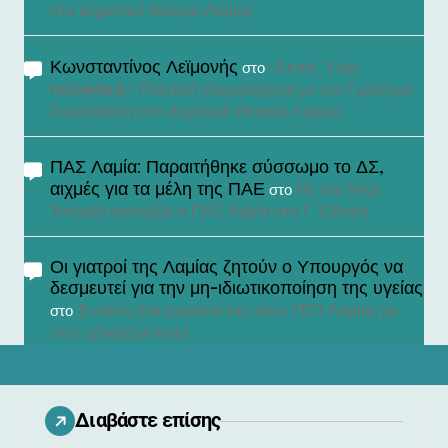
στο Δημοτικό Θέατρο Λαμίας
Κωνσταντίνος Λεϊμονής
«Εκτός Ύλης
στο
reloaded»: Πολιτική εξομολόγηση με τον Γεράσιμο
Σκιαδαρέση στο Δημοτικό Θέατρο Λαμίας
ΠΑΣ Λαμία: Παραιτήθηκε σύσσωμο το ΔΣ,
αιχμές για τα μέλη της ΠΑΕ
Με τον Νίκο
στο
Τσιλαλή συνεχίζει ο ΠΑΣ Λαμία στη Γ’ Εθνική
Οι γιατροί της Λαμίας ζητούν ο Υπουργός να
δεσμευτεί για την μη-ιδιωτικοποίηση της υγείας
Ένταση στα εγκαίνια του νέου ΤΕΠ Λαμίας με
στο
τους εργαζόμενους!
Διαβάστε επίσης