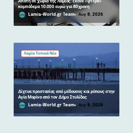
Απάτη σε χωριό της Λαμίας: Έκανε «φτερά»
κομπόδεμα 10.000 ευρώ για 80χρονη
Lamia-World.gr Team
Αυγ 8, 2026
Λαμία Τοπικά Νέα
Δίχτυα προστασίας από μέδουσες και ρύπους στην
Αγία Μαρίνα από τον Δήμο Στυλίδας
Lamia-World.gr Team
Αυγ 8, 2026