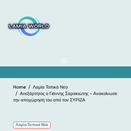
Skip
to
content
Home
Λαμία Τοπικά Νέα
Ανεξάρτητος ο Γιάννης Σαρακιώτης – Ανακοίνωσε
την αποχώρησή του από τον ΣΥΡΙΖΑ
Λαμία Τοπικά Νέα