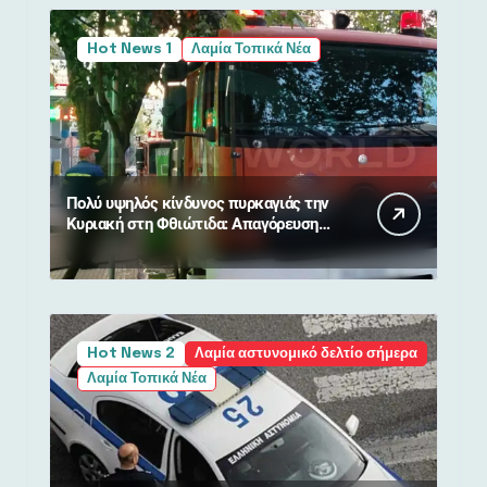
Hot News 1
Λαμία Τοπικά Νέα
Πολύ υψηλός κίνδυνος πυρκαγιάς την
Κυριακή στη Φθιώτιδα: Απαγόρευση
κυκλοφορίας σε δάση και περιοχές
NATURA
Hot News 2
Λαμία αστυνομικό δελτίο σήμερα
Λαμία Τοπικά Νέα