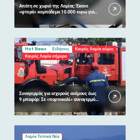
Απάτη σε χωριό της Λαμίας: Έκανε
«φτερά» κομπόδεμα 10.000 ευρώ για
80χρονη
Hot News
Ειδήσεις
Καιρός Λαμία αύριο
Καιρός Λαμία σήμερα
Συναγερμός για ισχυρούς ανέμους έως
9 μποφόρ: Σε «πορτοκαλί» συναγερμό
η Στερεά Ελλάδα
Λαμία Τοπικά Νέα