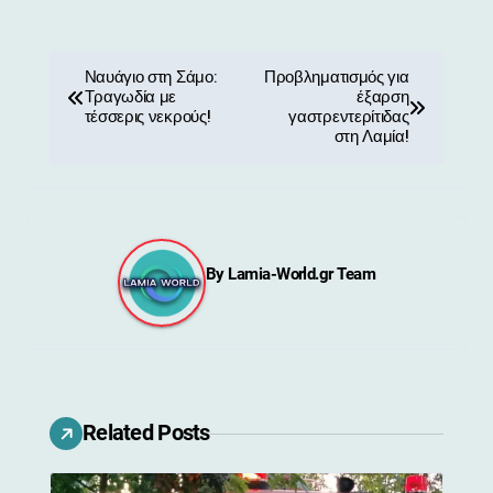
Π
Ναυάγιο στη Σάμο:
Προβληματισμός για
Τραγωδία με
έξαρση
λ
τέσσερις νεκρούς!
γαστρεντερίτιδας
στη Λαμία!
ο
ή
γ
By
Lamia-World.gr Team
η
σ
η
ά
Related Posts
ρ