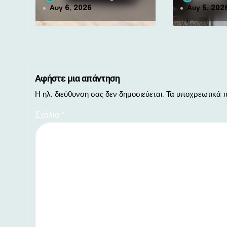
ν
κρατουμένων
Αυγ 6, 2026
Αυγ 5, 202
Αφήστε μια απάντηση
Η ηλ. διεύθυνση σας δεν δημοσιεύεται.
Τα υποχρεωτικά π
Σχόλιο
*