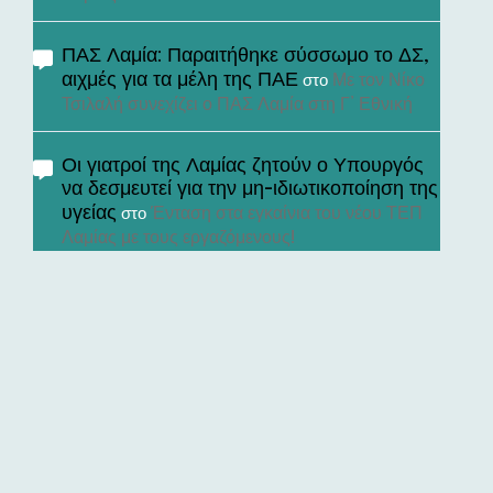
ΠΑΣ Λαμία: Παραιτήθηκε σύσσωμο το ΔΣ,
αιχμές για τα μέλη της ΠΑΕ
Με τον Νίκο
στο
Τσιλαλή συνεχίζει ο ΠΑΣ Λαμία στη Γ’ Εθνική
Οι γιατροί της Λαμίας ζητούν ο Υπουργός
να δεσμευτεί για την μη-ιδιωτικοποίηση της
υγείας
Ένταση στα εγκαίνια του νέου ΤΕΠ
στο
Λαμίας με τους εργαζόμενους!