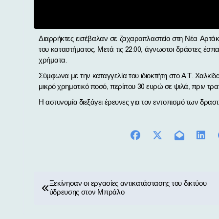
Διαρρήκτες εισέβαλαν σε ζαχαροπλαστείο στη Νέα Αρτάκη το βράδυ της Πέμπτης (13/3), εκμεταλλευόμενοι το κλείσιμο
του καταστήματος. Μετά τις 22:00, άγνωστοι δράστες έσ
χρήματα.
Σύμφωνα με την καταγγελία του ιδιοκτήτη στο Α.Τ. Χαλκίδ
μικρό χρηματικό ποσό, περίπου 30 ευρώ σε ψιλά, πριν τρ
Η αστυνομία διεξάγει έρευνες για τον εντοπισμό των δρασ
Π
Ξεκίνησαν οι εργασίες αντικατάστασης του δικτύου
ύδρευσης στον Μπράλο
λ