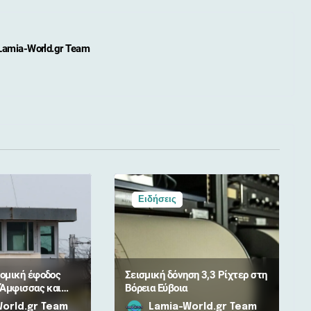
Lamia-World.gr Team
Ειδήσεις
ομική έφοδος
Σεισμική δόνηση 3,3 Ρίχτερ στη
 Άμφισσας και
Βόρεια Εύβοια
 5 συλλήψεις
orld.gr Team
Lamia-World.gr Team