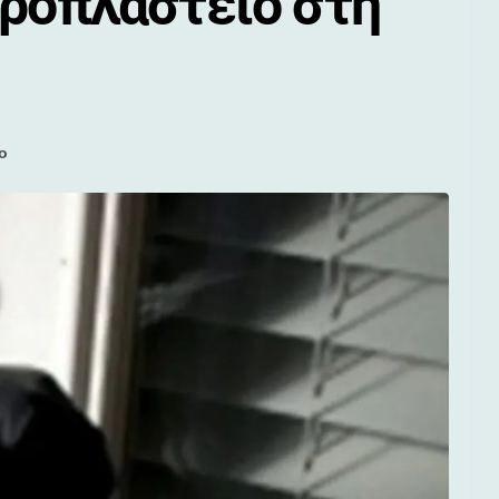
αροπλαστείο στη
ο