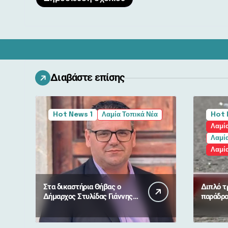
Διαβάστε επίσης
Hot News 1
Λαμία Τοπικά Νέα
Hot 
Λαμί
Λαμία
Λαμί
Στα δικαστήρια Θήβας ο
Διπλό τ
Δήμαρχος Στυλίδας Γιάννης
παράδρο
Αποστόλου – Κύμα
Μπράλο
συμπαράστασης από πολίτες