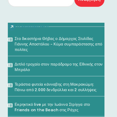
Τελευταία Νέα
Στα δικαστήρια Θήβας ο Δήμαρχος Στυλίδας
Γιάννης Αποστόλου – Κύμα συμπαράστασης από
πολίτες
Διπλό τροχαίο στον παράδρομο της Εθνικής στον
Μπράλο
Τεράστια φυτεία κάνναβης στη Μακρακώμη:
Πάνω από 2.000 δενδρύλλια και 2 συλλήψεις
Εκρηκτικό live με την Ιωάννα Στρίγγα στο
Friends on the Beach στις Ράχες