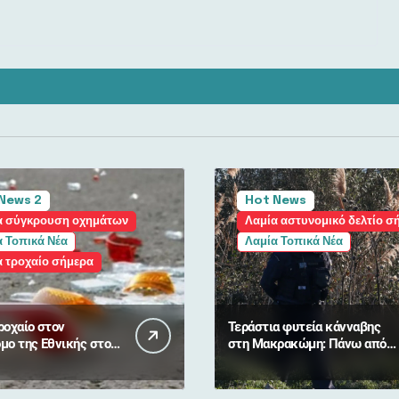
News 2
Hot News
α σύγκρουση οχημάτων
Λαμία αστυνομικό δελτίο σ
 Τοπικά Νέα
Λαμία Τοπικά Νέα
α τροχαίο σήμερα
ροχαίο στον
Τεράστια φυτεία κάνναβης
μο της Εθνικής στον
στη Μακρακώμη: Πάνω από
2.000 δενδρύλλια και 2
συλλήψεις