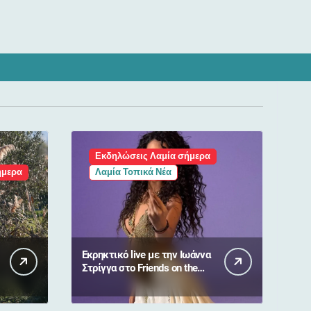
Εκδηλώσεις Λαμία σήμερα
ήμερα
Λαμία Τοπικά Νέα
Εκρηκτικό live με την Ιωάννα
Στρίγγα στο Friends on the
Beach στις Ράχες