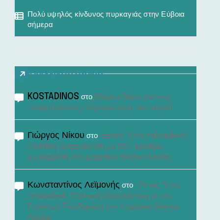
Πολύ υψηλός κίνδυνος πυρκαγιάς στην Εύβοια
σήμερα
Πρόσφατα σχόλια
KOSTADINOS
Βγήκε είδηση για τους
στο
«τσιμπημένους» λογαριασμούς του νερού!
Γιώργος Νίκου
«Εκτός Ύλης reloaded»:
στο
Πολιτική εξομολόγηση με τον Γεράσιμο
Σκιαδαρέση στο Δημοτικό Θέατρο Λαμίας
Κωνσταντίνος Λεϊμονής
«Εκτός Ύλης
στο
reloaded»: Πολιτική εξομολόγηση με τον
Γεράσιμο Σκιαδαρέση στο Δημοτικό Θέατρο
Λαμίας