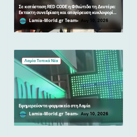
ν
Σε κατάσταση RED CODE η Φθιώτιδα τη Δευτέρα:
Έκτακτη συνεδρίαση και απαγόρευση κυκλοφορίας
σε δάση
Lamia-World.gr Team
Αυγ 10, 2026
Λαμία Τοπικά Νέα
Εφημερεύοντα φαρμακεία στη Λαμία
Lamia-World.gr Team
Αυγ 10, 2026