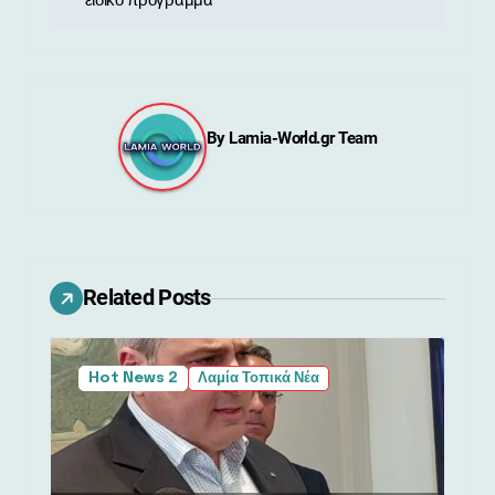
ο
ειδικό πρόγραμμα
ή
γ
η
By
Lamia-World.gr Team
σ
η
ά
Related Posts
ρ
θ
Hot News 2
Λαμία Τοπικά Νέα
ρ
ω