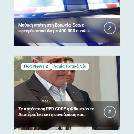
Μυθική απάτη στη Βοιωτία: Έκανε
«φτερά» σακούλα με 400.000 ευρώ και
κοσμήματα από 90χρονη
Hot News 2
Λαμία Τοπικά Νέα
Σε κατάσταση RED CODE η Φθιώτιδα τη
Δευτέρα: Έκτακτη συνεδρίαση και
απαγόρευση κυκλοφορίας σε δάση