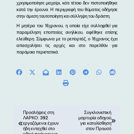
χρησιμοποίησε μαχαίρι, κάτι τέτοιο δεν πιστοποιήθηκε
κατά την έρευνα. Η περιγραφή του θύματος οδήγησε
στην άμεση ταυτοποίηση και σύλληψη του δράστη.
Η μητέρα του 16χρονου, η οποία είχε συλληφθεί για
παραμέληση εποπτείας ανηλίκου, αφέθηκε επίσης
ελεύθερη. Σύμφωνα με το ρεπορτάζ, ο 16χρονος έχει
απασχολήσει τις αρχές και στο παρελθόν για
παρόμοια περιστατικά.
Π
Προσλήψεις στη
Συγκλονιστική
ΛΑΡΚΟ: 392
μαρτυρία οδηγού
λ
εργαζόμενοι έχουν
για κατολίσθηση
ήδη ενταχθεί στο
στον Προυσό