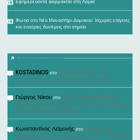
Εφημερεύοντα φαρμακεία στη Λαμία
Φωτιά στο Νέο Μοναστήρι Δομοκού: Ισχυρές επίγειες
και εναέριες δυνάμεις στο σημείο
Πρόσφατα σχόλια
KOSTADINOS
Βγήκε είδηση για τους
στο
«τσιμπημένους» λογαριασμούς του νερού!
Γιώργος Νίκου
«Εκτός Ύλης reloaded»:
στο
Πολιτική εξομολόγηση με τον Γεράσιμο Σκιαδαρέση
στο Δημοτικό Θέατρο Λαμίας
Κωνσταντίνος Λεϊμονής
«Εκτός Ύλης
στο
reloaded»: Πολιτική εξομολόγηση με τον Γεράσιμο