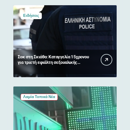
Ειδήσεις
Σοκ στη Σκιάθο: Καταγγελία 15χρονου
για τριετή εφιάλτη σεξουαλικής
κακοποίησης και εκβιασμών από
17χρονο
Λαμία Τοπικά Νέα