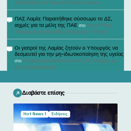
Σκιαδαρέση στο Δημοτικό Θέατρο Λαμίας
ΠΑΣ Λαμία: Παραιτήθηκε σύσσωμο το ΔΣ,
αιχμές για τα μέλη της ΠΑΕ
Με τον Νίκο
στο
Τσιλαλή συνεχίζει ο ΠΑΣ Λαμία στη Γ’ Εθνική
Οι γιατροί της Λαμίας ζητούν ο Υπουργός να
δεσμευτεί για την μη-ιδιωτικοποίηση της υγείας
Ένταση στα εγκαίνια του νέου ΤΕΠ Λαμίας με
στο
τους εργαζόμενους!
Διαβάστε επίσης
Hot News 1
Ειδήσεις