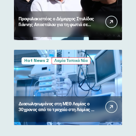
Προφυλακιστέος ο Δήμαρχος Στυλίδας
Γιάννης Αποστόλου για τη φωτιά σε
Βοιωτία και Αττική
Hot News 2
Λαμία Τοπικά Νέα
Διασωληνωμένος στη ΜΕΘ Λαμίας ο
30χρονος από το τροχαίο στη Λαμίας –
Καρπενησίου