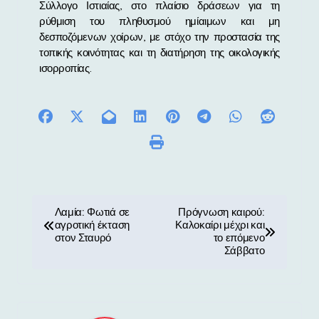
Σύλλογο Ιστιαίας, στο πλαίσιο δράσεων για τη
ρύθμιση του πληθυσμού ημίαιμων και μη
δεσποζόμενων χοίρων, με στόχο την προστασία της
τοπικής κοινότητας και τη διατήρηση της οικολογικής
ισορροπίας.
Π
Λαμία: Φωτιά σε
Πρόγνωση καιρού:
αγροτική έκταση
Καλοκαίρι μέχρι και
λ
στον Σταυρό
το επόμενο
Σάββατο
ο
ή