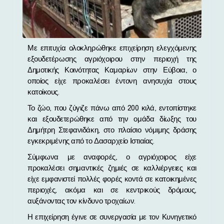
Με επιτυχία ολοκληρώθηκε επιχείρηση ελεγχόμενης
εξουδετέρωσης αγριόχοιρου στην περιοχή της
Δημοτικής Κοινότητας Καμαρίων στην Εύβοια, ο
οποίος είχε προκαλέσει έντονη ανησυχία στους
κατοίκους.
Το ζώο, που ζύγιζε πάνω από 200 κιλά, εντοπίστηκε
και εξουδετερώθηκε από την ομάδα δίωξης του
Δημήτρη Στεφανιδάκη, στο πλαίσιο νόμιμης δράσης
εγκεκριμένης από το Δασαρχείο Ιστιαίας.
Σύμφωνα με αναφορές, ο αγριόχοιρος είχε
προκαλέσει σημαντικές ζημιές σε καλλιέργειες και
είχε εμφανιστεί πολλές φορές κοντά σε κατοικημένες
περιοχές, ακόμα και σε κεντρικούς δρόμους,
αυξάνοντας τον κίνδυνο τροχαίων.
Η επιχείρηση έγινε σε συνεργασία με τον Κυνηγετικό