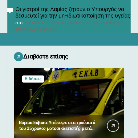
Οι γιατροί της Λαμίας ζητούν ο Υπουργός να
δεσμευτεί για την μη-ιδιωτικοποίηση της υγείας
Ένταση στα εγκαίνια του νέου ΤΕΠ Λαμίας με
στο
τους εργαζόμενους!
Διαβάστε επίσης
Ειδήσεις
Βόρεια Εύβοια: Υπέκυψε στα τραύματά
του 35χρονος μοτοσικλετιστής μετά
από σύγκρουση με αγριογούρουνο