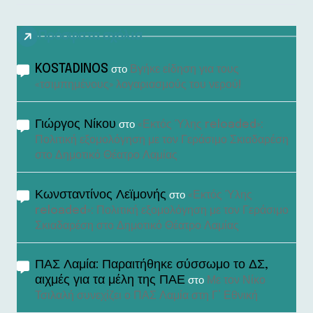
Πρόσφατα σχόλια
KOSTADINOS
Βγήκε είδηση για τους
στο
«τσιμπημένους» λογαριασμούς του νερού!
Γιώργος Νίκου
«Εκτός Ύλης reloaded»:
στο
Πολιτική εξομολόγηση με τον Γεράσιμο Σκιαδαρέση
στο Δημοτικό Θέατρο Λαμίας
Κωνσταντίνος Λεϊμονής
«Εκτός Ύλης
στο
reloaded»: Πολιτική εξομολόγηση με τον Γεράσιμο
Σκιαδαρέση στο Δημοτικό Θέατρο Λαμίας
ΠΑΣ Λαμία: Παραιτήθηκε σύσσωμο το ΔΣ,
αιχμές για τα μέλη της ΠΑΕ
Με τον Νίκο
στο
Τσιλαλή συνεχίζει ο ΠΑΣ Λαμία στη Γ’ Εθνική