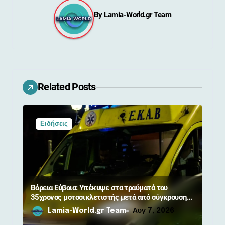
γ
By
Lamia-World.gr Team
η
σ
η
ά
Related Posts
ρ
θ
Ειδήσεις
ρ
ω
ν
Βόρεια Εύβοια: Υπέκυψε στα τραύματά του
35χρονος μοτοσικλετιστής μετά από σύγκρουση
με αγριογούρουνο
Lamia-World.gr Team
Αυγ 7, 2026