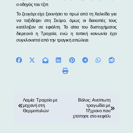
ο οδηγός του τζιπ.
Το ζευγάρι είχε ξεκινήσει το πρωί από τη Χαλκίδα για
να ταξιδέψει στη Σκύρο, όμως οι διακοπές τους
κατέληξαν σε εφιάλτη. Τα αίτια του δυστυχήματος
διερευνά η Τροχαία, ενώ η τοπική κοινωνία έχει
συγκλονιστεί από την τραγική απώλεια.
Π
Λαμία: Τροχαίο με
Βόλος: Ανείπωτη
μηχανή στη
τραγωδία με
λ
Θερμοπυλών
17χρονο που
χτύπησε στο κεφάλι
ο