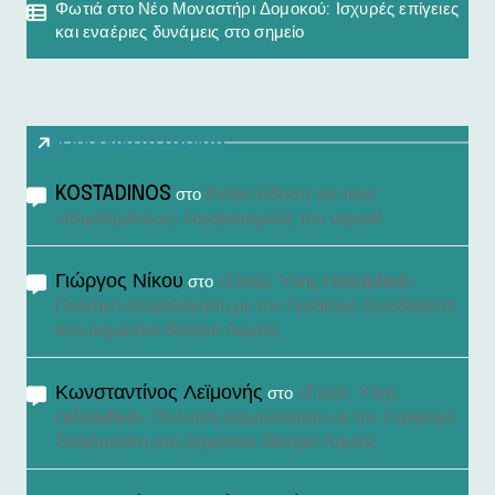
Φωτιά στο Νέο Μοναστήρι Δομοκού: Ισχυρές επίγειες
και εναέριες δυνάμεις στο σημείο
Πρόσφατα σχόλια
KOSTADINOS
Βγήκε είδηση για τους
στο
«τσιμπημένους» λογαριασμούς του νερού!
Γιώργος Νίκου
«Εκτός Ύλης reloaded»:
στο
Πολιτική εξομολόγηση με τον Γεράσιμο Σκιαδαρέση
στο Δημοτικό Θέατρο Λαμίας
Κωνσταντίνος Λεϊμονής
«Εκτός Ύλης
στο
reloaded»: Πολιτική εξομολόγηση με τον Γεράσιμο
Σκιαδαρέση στο Δημοτικό Θέατρο Λαμίας