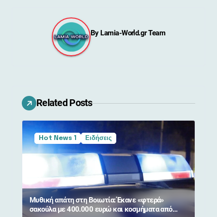
ή
γ
By
Lamia-World.gr Team
η
σ
η
ά
Related Posts
ρ
θ
Hot News 1
Ειδήσεις
ρ
ω
ν
Μυθική απάτη στη Βοιωτία: Έκανε «φτερά»
σακούλα με 400.000 ευρώ και κοσμήματα από