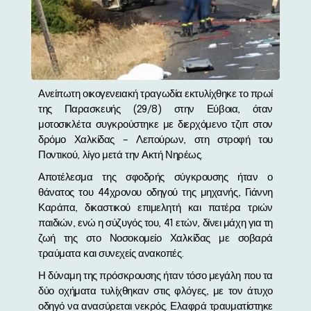
Ανείπωτη οικογενειακή τραγωδία εκτυλίχθηκε το πρωί
της Παρασκευής (29/8) στην Εύβοια, όταν
μοτοσικλέτα συγκρούστηκε με διερχόμενο τζιπ στον
δρόμο Χαλκίδας – Λεπούρων, στη στροφή του
Ποντικού, λίγο μετά την Ακτή Νηρέως.
Αποτέλεσμα της σφοδρής σύγκρουσης ήταν ο
θάνατος του 44χρονου οδηγού της μηχανής, Γιάννη
Καράπα, δικαστικού επιμελητή και πατέρα τριών
παιδιών, ενώ η σύζυγός του, 41 ετών, δίνει μάχη για τη
ζωή της στο Νοσοκομείο Χαλκίδας με σοβαρά
τραύματα και συνεχείς ανακοπές.
Η δύναμη της πρόσκρουσης ήταν τόσο μεγάλη που τα
δύο οχήματα τυλίχθηκαν στις φλόγες, με τον άτυχο
οδηγό να ανασύρεται νεκρός. Ελαφρά τραυματίστηκε