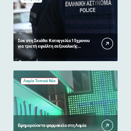
Σοκ στη Σκιάθο: Καταγγελία 15χρονου
για τριετή εφιάλτη σεξουαλικής
κακοποίησης και εκβιασμών από
17χρονο
Λαμία Τοπικά Νέα
Εφημερεύοντα φαρμακεία στη Λαμία