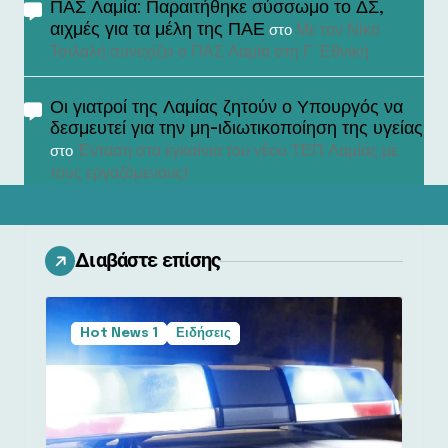
ΠΑΣ Λαμία: Παραιτήθηκε σύσσωμο το ΔΣ,
αιχμές για τα μέλη της ΠΑΕ
Με τον Νίκο
στο
Τσιλαλή συνεχίζει ο ΠΑΣ Λαμία στη Γ’ Εθνική
Οι γιατροί της Λαμίας ζητούν ο Υπουργός να
δεσμευτεί για την μη-ιδιωτικοποίηση της υγείας
Ένταση στα εγκαίνια του νέου ΤΕΠ Λαμίας με
στο
τους εργαζόμενους!
Διαβάστε επίσης
Hot News 1
Ειδήσεις