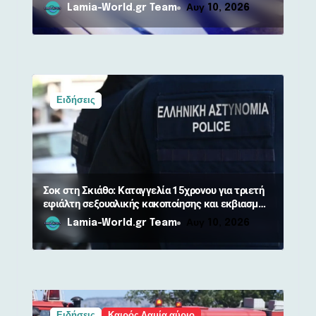
90χρονη
Lamia-World.gr Team
Αυγ 10, 2026
Ειδήσεις
Σοκ στη Σκιάθο: Καταγγελία 15χρονου για τριετή
εφιάλτη σεξουαλικής κακοποίησης και εκβιασμών
από 17χρονο
Lamia-World.gr Team
Αυγ 10, 2026
Ειδήσεις
Καιρός Λαμία αύριο