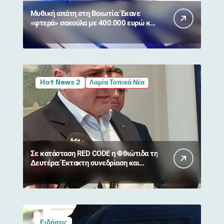
Μυθική απάτη στη Βοιωτία: Έκανε
«φτερά» σακούλα με 400.000 ευρώ και
κοσμήματα από 90χρονη
Hot News 2
Λαμία Τοπικά Νέα
Σε κατάσταση RED CODE η Φθιώτιδα τη
Δευτέρα: Έκτακτη συνεδρίαση και
απαγόρευση κυκλοφορίας σε δάση
Ειδήσεις