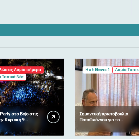
λώσεις Λαμία σήμερα
Hot News 1
Λαμία Τοπικ
 Τοπικά Νέα
Party στο Bojo στις
Σημαντική πρωτοβουλία
ην Κυριακή 9
Παπαϊωάννου για το
του
Νοσοκομείο Λαμίας:
Καλύπτει ιδιωτικά το κόστος
γιατρών για δύο χρόνια