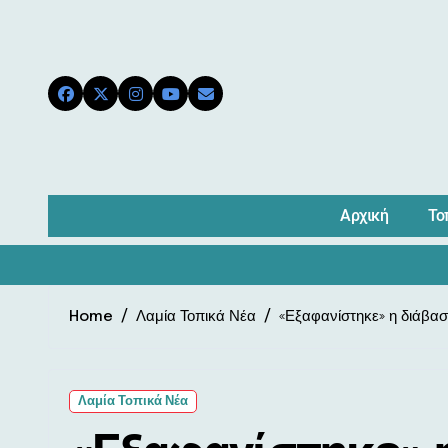
Skip
to
content
Αρχική
Το
Home
Λαμία Τοπικά Νέα
«Εξαφανίστηκε» η διάβασ
Λαμία Τοπικά Νέα