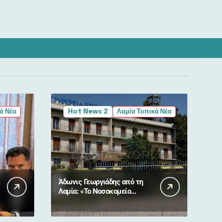
ά Νέα
Hot News 2
Λαμία Τοπικά Νέα
Άδωνις Γεωργιάδης από τη
Λαμία: «Το Νοσοκομείο
Λαμίας εξελίσσεται σε
πρότυπο»