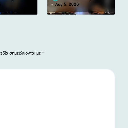
ιδιωτικά το κόστος γιατρών για
6
Αυγ 5, 2026
δύο χρόνια
εδία σημειώνονται με
*