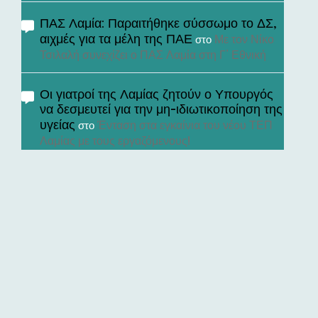
ΠΑΣ Λαμία: Παραιτήθηκε σύσσωμο το ΔΣ,
αιχμές για τα μέλη της ΠΑΕ
Με τον Νίκο
στο
Τσιλαλή συνεχίζει ο ΠΑΣ Λαμία στη Γ’ Εθνική
Οι γιατροί της Λαμίας ζητούν ο Υπουργός
να δεσμευτεί για την μη-ιδιωτικοποίηση της
υγείας
Ένταση στα εγκαίνια του νέου ΤΕΠ
στο
Λαμίας με τους εργαζόμενους!