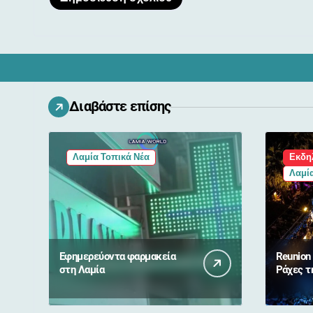
Διαβάστε επίσης
Λαμία Τοπικά Νέα
Εκδη
Λαμία
Εφημερεύοντα φαρμακεία
Reunion 
στη Λαμία
Ράχες τ
Αυγούσ