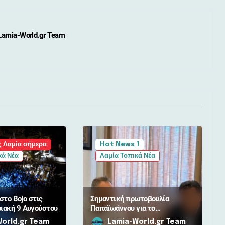
Lamia-World.gr Team
 Λαμία σήμερα
Hot News 1
κά Νέα
Λαμία Τοπικά Νέα
στο Bojo στις
Σημαντική πρωτοβουλία
ριακή 9 Αυγούστου
Παπαϊωάννου για το
Νοσοκομείο Λαμίας: Καλύπτει
orld.gr Team
Lamia-World.gr Team