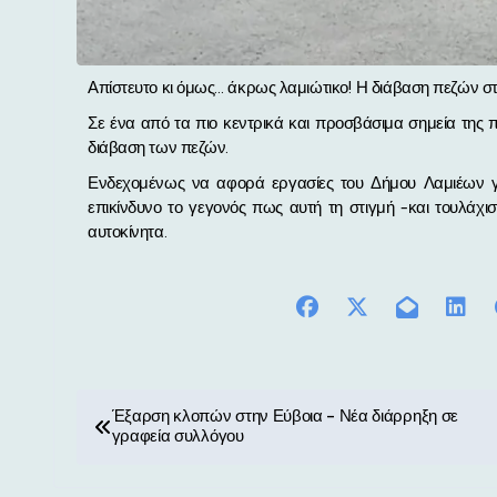
Απίστευτο κι όμως… άκρως λαμιώτικο! Η διάβαση πεζών σ
Σε ένα από τα πιο κεντρικά και προσβάσιμα σημεία της
διάβαση των πεζών.
Ενδεχομένως να αφορά εργασίες του Δήμου Λαμιέων γι
επικίνδυνο το γεγονός πως αυτή τη στιγμή -και τουλάχισ
αυτοκίνητα.
Π
Έξαρση κλοπών στην Εύβοια – Νέα διάρρηξη σε
γραφεία συλλόγου
λ