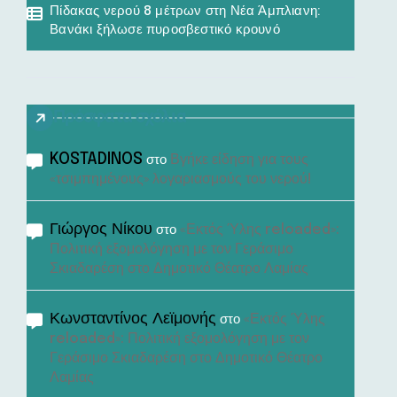
Πίδακας νερού 8 μέτρων στη Νέα Άμπλιανη:
Βανάκι ξήλωσε πυροσβεστικό κρουνό
Πρόσφατα σχόλια
KOSTADINOS
Βγήκε είδηση για τους
στο
«τσιμπημένους» λογαριασμούς του νερού!
Γιώργος Νίκου
«Εκτός Ύλης reloaded»:
στο
Πολιτική εξομολόγηση με τον Γεράσιμο
Σκιαδαρέση στο Δημοτικό Θέατρο Λαμίας
Κωνσταντίνος Λεϊμονής
«Εκτός Ύλης
στο
reloaded»: Πολιτική εξομολόγηση με τον
Γεράσιμο Σκιαδαρέση στο Δημοτικό Θέατρο
Λαμίας