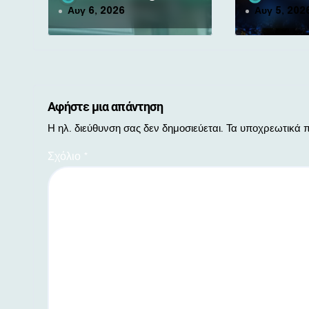
ν
Αυγ 6, 2026
Αυγ 5, 202
Αφήστε μια απάντηση
Η ηλ. διεύθυνση σας δεν δημοσιεύεται.
Τα υποχρεωτικά π
Σχόλιο
*