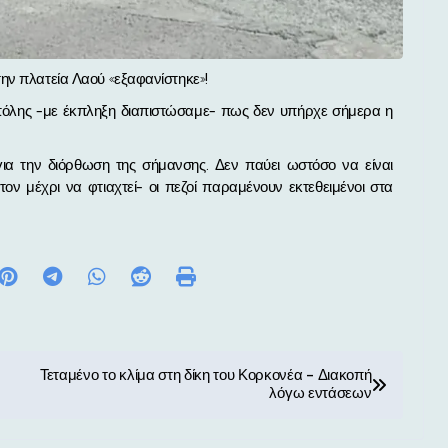
την πλατεία Λαού «εξαφανίστηκε»!
 πόλης -με έκπληξη διαπιστώσαμε- πως δεν υπήρχε σήμερα η
α την διόρθωση της σήμανσης. Δεν παύει ωστόσο να είναι
τον μέχρι να φτιαχτεί- οι πεζοί παραμένουν εκτεθειμένοι στα
Τεταμένο το κλίμα στη δίκη του Κορκονέα – Διακοπή
λόγω εντάσεων