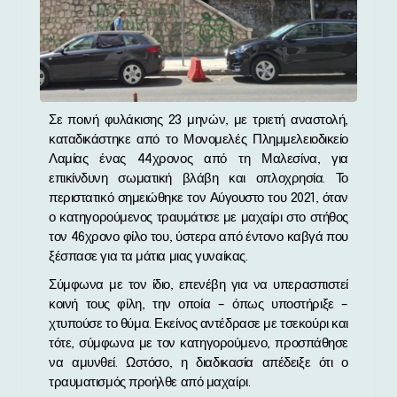
Σε ποινή φυλάκισης 23 μηνών, με τριετή αναστολή,
καταδικάστηκε από το Μονομελές Πλημμελειοδικείο
Λαμίας ένας 44χρονος από τη Μαλεσίνα, για
επικίνδυνη σωματική βλάβη και οπλοχρησία. Το
περιστατικό σημειώθηκε τον Αύγουστο του 2021, όταν
ο κατηγορούμενος τραυμάτισε με μαχαίρι στο στήθος
τον 46χρονο φίλο του, ύστερα από έντονο καβγά που
ξέσπασε για τα μάτια μιας γυναίκας.
Σύμφωνα με τον ίδιο, επενέβη για να υπερασπιστεί
κοινή τους φίλη, την οποία – όπως υποστήριξε –
χτυπούσε το θύμα. Εκείνος αντέδρασε με τσεκούρι και
τότε, σύμφωνα με τον κατηγορούμενο, προσπάθησε
να αμυνθεί. Ωστόσο, η διαδικασία απέδειξε ότι ο
τραυματισμός προήλθε από μαχαίρι.