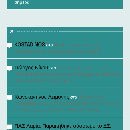
σήμερα
Πρόσφατα σχόλια
KOSTADINOS
Βγήκε είδηση για τους
στο
«τσιμπημένους» λογαριασμούς του νερού!
Γιώργος Νίκου
«Εκτός Ύλης reloaded»:
στο
Πολιτική εξομολόγηση με τον Γεράσιμο Σκιαδαρέση
στο Δημοτικό Θέατρο Λαμίας
Κωνσταντίνος Λεϊμονής
«Εκτός Ύλης
στο
reloaded»: Πολιτική εξομολόγηση με τον Γεράσιμο
Σκιαδαρέση στο Δημοτικό Θέατρο Λαμίας
ΠΑΣ Λαμία: Παραιτήθηκε σύσσωμο το ΔΣ,