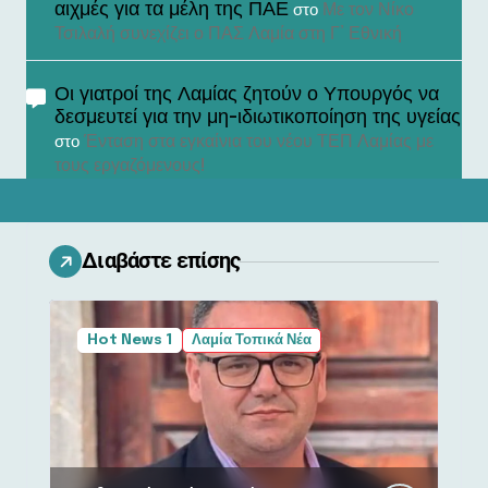
αιχμές για τα μέλη της ΠΑΕ
Με τον Νίκο
στο
Τσιλαλή συνεχίζει ο ΠΑΣ Λαμία στη Γ’ Εθνική
Οι γιατροί της Λαμίας ζητούν ο Υπουργός να
δεσμευτεί για την μη-ιδιωτικοποίηση της υγείας
Ένταση στα εγκαίνια του νέου ΤΕΠ Λαμίας με
στο
τους εργαζόμενους!
Διαβάστε επίσης
Hot News 1
Λαμία Τοπικά Νέα