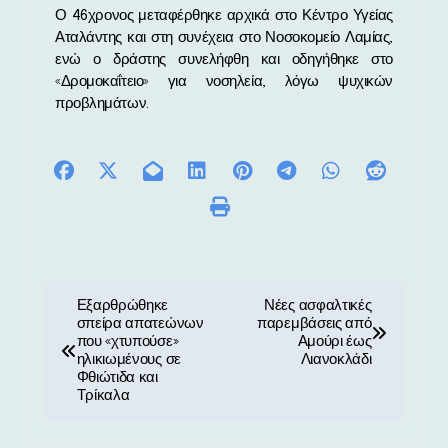
Ο 46χρονος μεταφέρθηκε αρχικά στο Κέντρο Υγείας
Αταλάντης και στη συνέχεια στο Νοσοκομείο Λαμίας,
ενώ ο δράστης συνελήφθη και οδηγήθηκε στο
«Δρομοκαΐτειο» για νοσηλεία, λόγω ψυχικών
προβλημάτων.
Π
Εξαρθρώθηκε
Νέες ασφαλτικές
σπείρα απατεώνων
παρεμβάσεις από
λ
που «χτυπούσε»
Αμούρι έως
ηλικιωμένους σε
Λιανοκλάδι
ο
Φθιώτιδα και
Τρίκαλα
ή