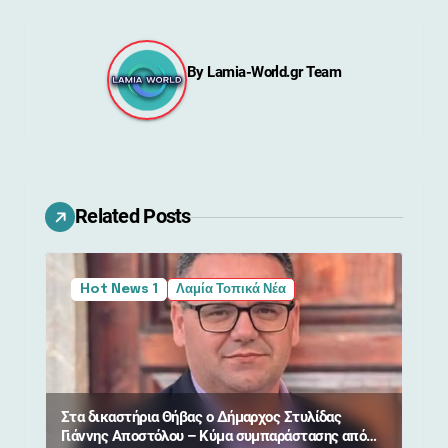
γ
η
By
Lamia-World.gr Team
σ
η
ά
ρ
Related Posts
θ
Hot News 1
Λαμία Τοπικά Νέα
ρ
ω
ν
Στα δικαστήρια Θήβας ο Δήμαρχος Στυλίδας
Γιάννης Αποστόλου – Κύμα συμπαράστασης από