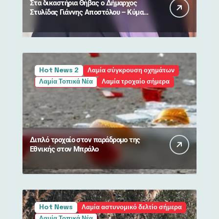
Στα δικαστήρια Θήβας ο Δήμαρχος
Στυλίδας Γιάννης Αποστόλου – Κύμα
συμπαράστασης από πολίτες
Hot News 2
Λαμία σύγκρουση οχημάτων
Λαμία Τοπικά Νέα
Λαμία τροχαίο σήμερα
Διπλό τροχαίο στον παράδρομο της
Εθνικής στον Μπράλο
Hot News
Λαμία αστυνομικό δελτίο σήμερα
Λαμία Τοπικά Νέα