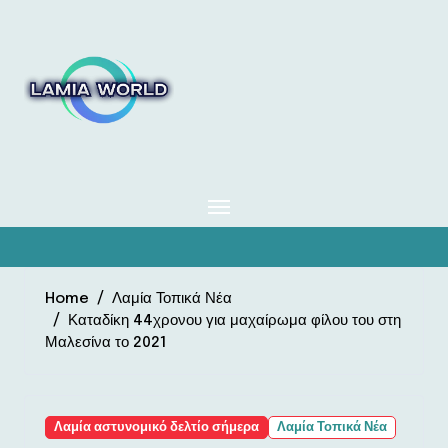
Skip
to
content
Home
Λαμία Τοπικά Νέα
Καταδίκη 44χρονου για μαχαίρωμα φίλου του στη
Μαλεσίνα το 2021
Λαμία αστυνομικό δελτίο σήμερα
Λαμία Τοπικά Νέα