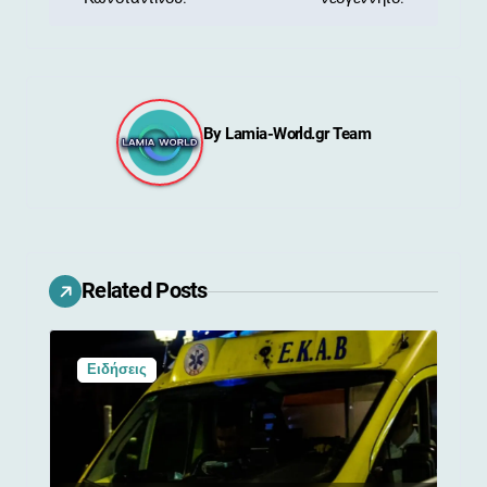
ο
ή
γ
η
By
Lamia-World.gr Team
σ
η
ά
Related Posts
ρ
θ
Ειδήσεις
ρ
ω