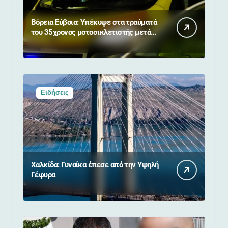
Βόρεια Εύβοια: Υπέκυψε στα τραύματά
του 35χρονος μοτοσικλετιστής μετά
από σύγκρουση με αγριογούρουνο
Ειδήσεις
Χαλκίδα: Γυναίκα έπεσε από την Υψηλή
Γέφυρα