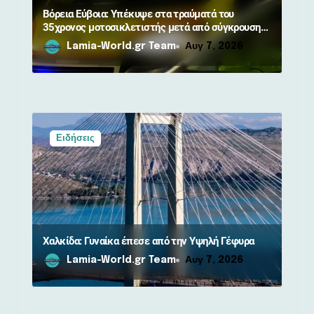
ν
Βόρεια Εύβοια: Υπέκυψε στα τραύματά του
35χρονος μοτοσικλετιστής μετά από σύγκρουση
με αγριογούρουνο
Lamia-World.gr Team
Αυγ 7, 2026
Ειδήσεις
Χαλκίδα: Γυναίκα έπεσε από την Υψηλή Γέφυρα
Lamia-World.gr Team
Αυγ 7, 2026