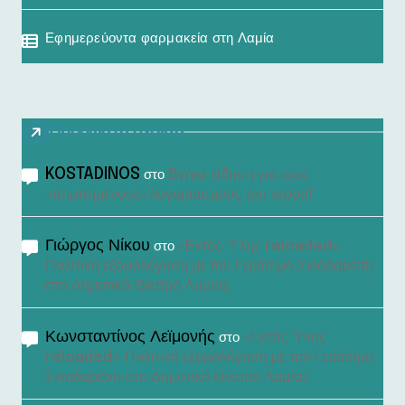
Εφημερεύοντα φαρμακεία στη Λαμία
Πρόσφατα σχόλια
KOSTADINOS
Βγήκε είδηση για τους
στο
«τσιμπημένους» λογαριασμούς του νερού!
Γιώργος Νίκου
«Εκτός Ύλης reloaded»:
στο
Πολιτική εξομολόγηση με τον Γεράσιμο Σκιαδαρέση
στο Δημοτικό Θέατρο Λαμίας
Κωνσταντίνος Λεϊμονής
«Εκτός Ύλης
στο
reloaded»: Πολιτική εξομολόγηση με τον Γεράσιμο
Σκιαδαρέση στο Δημοτικό Θέατρο Λαμίας