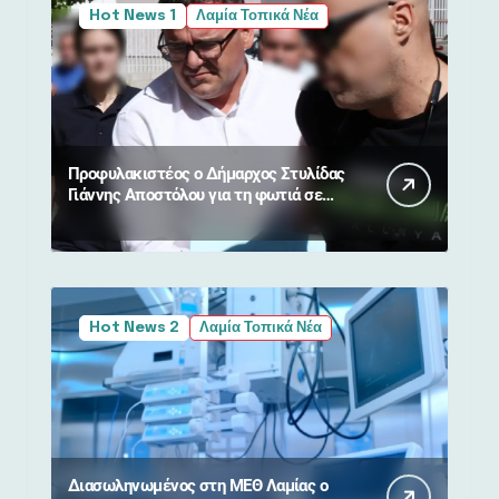
Hot News 1
Λαμία Τοπικά Νέα
Προφυλακιστέος ο Δήμαρχος Στυλίδας
Γιάννης Αποστόλου για τη φωτιά σε
Βοιωτία και Αττική
Hot News 2
Λαμία Τοπικά Νέα
Διασωληνωμένος στη ΜΕΘ Λαμίας ο