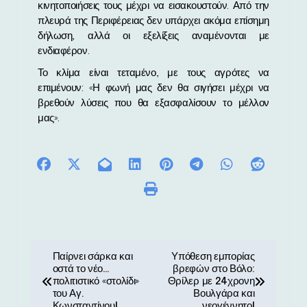
κινητοποιήσεις τους μέχρι να εισακουστούν. Από την
πλευρά της Περιφέρειας δεν υπάρχει ακόμα επίσημη
δήλωση, αλλά οι εξελίξεις αναμένονται με
ενδιαφέρον.
Το κλίμα είναι τεταμένο, με τους αγρότες να
επιμένουν: «Η φωνή μας δεν θα σιγήσει μέχρι να
βρεθούν λύσεις που θα εξασφαλίσουν το μέλλον
μας».
Π
Παίρνει σάρκα και
Υπόθεση εμπορίας
οστά το νέο…
βρεφών στο Βόλο:
λ
πολιτιστικό «στολίδι»
Θρίλερ με 24χρονη
του Αγ.
Βουλγάρα και
Κωνσταντίνου!
νεογέννητο!