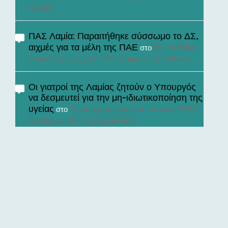
Λαμίας
ΠΑΣ Λαμία: Παραιτήθηκε σύσσωμο το ΔΣ,
αιχμές για τα μέλη της ΠΑΕ
Με τον Νίκο
στο
Τσιλαλή συνεχίζει ο ΠΑΣ Λαμία στη Γ’ Εθνική
Οι γιατροί της Λαμίας ζητούν ο Υπουργός
να δεσμευτεί για την μη-ιδιωτικοποίηση της
υγείας
Ένταση στα εγκαίνια του νέου ΤΕΠ
στο
Λαμίας με τους εργαζόμενους!