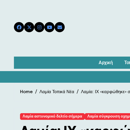
Skip
to
content
Αρχική
Το
Home
Λαμία Τοπικά Νέα
Λαμία: ΙΧ «καρφώθηκε» 
Λαμία αστυνομικό δελτίο σήμερα
Λαμία σύγκρουση οχη