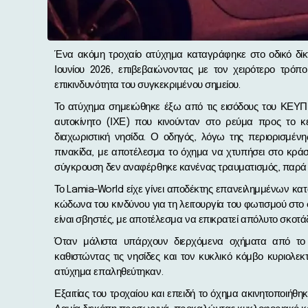
Ένα ακόμη τροχαίο ατύχημα καταγράφηκε στο οδικό δίκτυο της Λαμίας, λίγο πριν τις 10:00 το βράδυ της Τετάρτης 10
Ιουνίου 2026, επιβεβαιώνοντας με τον χειρότερο τρόπο
επικινδυνότητα του συγκεκριμένου σημείου.
Το ατύχημα σημειώθηκε έξω από τις εισόδους του ΚΕΥΠ κ
αυτοκίνητο (ΙΧΕ) που κινούνταν στο ρεύμα προς το 
διαχωριστική νησίδα. Ο οδηγός, λόγω της περιορισμένη
πινακίδα, με αποτέλεσμα το όχημα να χτυπήσει στο κράσ
σύγκρουση δεν αναφέρθηκε κανένας τραυματισμός, παρά μ
Το Lamia-World είχε γίνει αποδέκτης επανειλημμένων κατ
κώδωνα του κινδύνου για τη λειτουργία του φωτισμού στο
είναι σβηστές, με αποτέλεσμα να επικρατεί απόλυτο σκοτάδ
Όταν μάλιστα υπάρχουν διερχόμενα οχήματα από το 
καθιστώντας τις νησίδες και τον κυκλικό κόμβο κυριολεκτ
ατύχημα επαληθεύτηκαν.
Εξαιτίας του τροχαίου και επειδή το όχημα ακινητοποιήθ