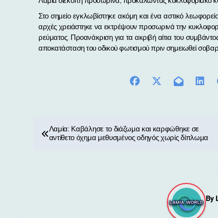
Λαμία διεκόπη προσωρινά, προκαλώντας κυκλοφοριακό κ
Στο σημείο εγκλωβίστηκε ακόμη και ένα αστικό λεωφορείο.
αρχές χρειάστηκε να εκτρέψουν προσωρινά την κυκλοφορία
ρεύματος. Προανάκριση για τα ακριβή αίτια του συμβάντος
αποκατάσταση του οδικού φωτισμού πριν σημειωθεί σοβαρό
Π
Λαμία: Καβάλησε το διάζωμα και καρφώθηκε σε
αντίθετο όχημα μεθυσμένος οδηγός χωρίς δίπλωμα
λ
ο
ή
By
γ