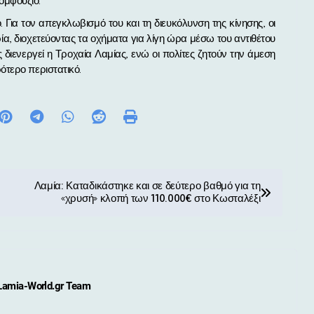
ομφούζιο.
 Για τον απεγκλωβισμό του και τη διευκόλυνση της κίνησης, οι
, διοχετεύοντας τα οχήματα για λίγη ώρα μέσω του αντιθέτου
 διενεργεί η Τροχαία Λαμίας, ενώ οι πολίτες ζητούν την άμεση
τερο περιστατικό.
Λαμία: Καταδικάστηκε και σε δεύτερο βαθμό για τη
«χρυσή» κλοπή των 110.000€ στο Κωσταλέξι
Lamia-World.gr Team