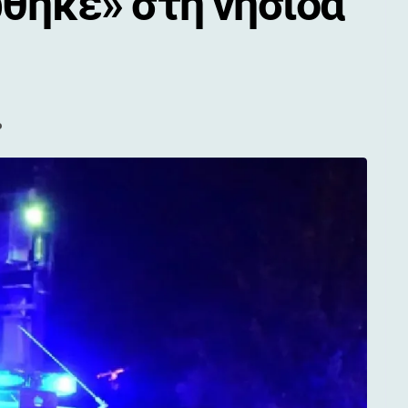
θηκε» στη νησίδα
ο