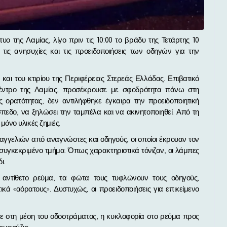
 τις ανησυχίες και τις προειδοποιήσεις των οδηγών για την
αι του κτιρίου της Περιφέρειας Στερεάς Ελλάδας. Επιβατικό
κέντρο της Λαμίας, προσέκρουσε με σφοδρότητα πάνω στη
ς ορατότητας, δεν αντιλήφθηκε έγκαιρα την προειδοποιητική
πεδο, να ξηλώσει την ταμπέλα και να ακινητοποιηθεί. Από τη
όνο υλικές ζημιές.
αγγελιών από αναγνώστες και οδηγούς, οι οποίοι έκρουαν τον
 συγκεκριμένο τμήμα. Όπως χαρακτηριστικά τόνιζαν, οι λάμπες
ι.
αντίθετο ρεύμα, τα φώτα τους τυφλώνουν τους οδηγούς,
ικά «αόρατους». Δυστυχώς, οι προειδοποιήσεις για επικείμενο
ηκε στη μέση του οδοστράματος, η κυκλοφορία στο ρεύμα προς