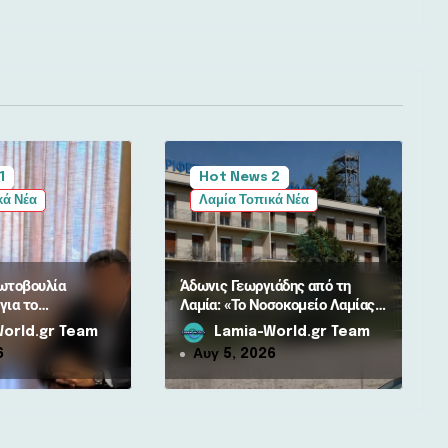
1
Hot News 2
κά Νέα
Λαμία Τοπικά Νέα
ωτοβουλία
Άδωνις Γεωργιάδης από τη
για το
Λαμία: «Το Νοσοκομείο Λαμίας
αμίας: Καλύπτει
εξελίσσεται σε πρότυπο»
orld.gr Team
Lamia-World.gr Team
όστος γιατρών για
6
Αυγ 5, 2026