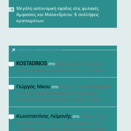
Μεγάλη αστυνομική έφοδος στις φυλακές
Άμφισσας και Μαλανδρίνου: 5 συλλήψεις
κρατουμένων
Πρόσφατα σχόλια
KOSTADINOS
Βγήκε είδηση για τους
στο
«τσιμπημένους» λογαριασμούς του νερού!
Γιώργος Νίκου
«Εκτός Ύλης reloaded»:
στο
Πολιτική εξομολόγηση με τον Γεράσιμο
Σκιαδαρέση στο Δημοτικό Θέατρο Λαμίας
Κωνσταντίνος Λεϊμονής
«Εκτός Ύλης
στο
reloaded»: Πολιτική εξομολόγηση με τον
Γεράσιμο Σκιαδαρέση στο Δημοτικό Θέατρο