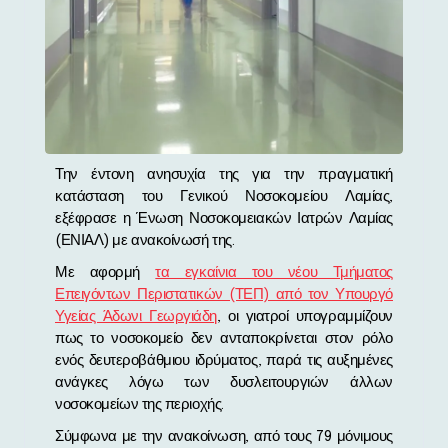
Την έντονη ανησυχία της για την πραγματική
κατάσταση του Γενικού Νοσοκομείου Λαμίας,
εξέφρασε η Ένωση Νοσοκομειακών Ιατρών Λαμίας
(ΕΝΙΑΛ) με ανακοίνωσή της.
Με αφορμή
τα εγκαίνια του νέου Τμήματος
Επειγόντων Περιστατικών (ΤΕΠ) από τον Υπουργό
Υγείας Άδωνι Γεωργιάδη
, οι γιατροί υπογραμμίζουν
πως το νοσοκομείο δεν ανταποκρίνεται στον ρόλο
ενός δευτεροβάθμιου ιδρύματος, παρά τις αυξημένες
ανάγκες λόγω των δυσλειτουργιών άλλων
νοσοκομείων της περιοχής.
Σύμφωνα με την ανακοίνωση, από τους 79 μόνιμους