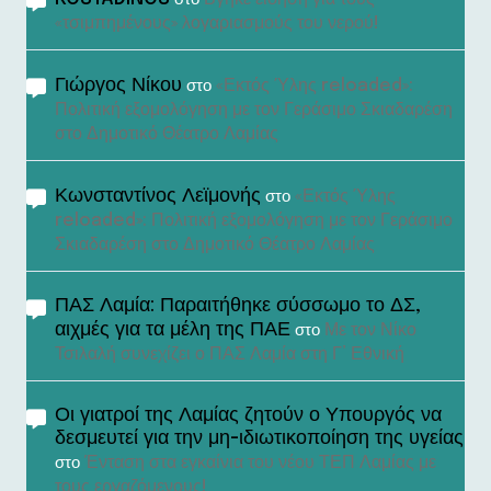
στο
«τσιμπημένους» λογαριασμούς του νερού!
Γιώργος Νίκου
«Εκτός Ύλης reloaded»:
στο
Πολιτική εξομολόγηση με τον Γεράσιμο Σκιαδαρέση
στο Δημοτικό Θέατρο Λαμίας
Κωνσταντίνος Λεϊμονής
«Εκτός Ύλης
στο
reloaded»: Πολιτική εξομολόγηση με τον Γεράσιμο
Σκιαδαρέση στο Δημοτικό Θέατρο Λαμίας
ΠΑΣ Λαμία: Παραιτήθηκε σύσσωμο το ΔΣ,
αιχμές για τα μέλη της ΠΑΕ
Με τον Νίκο
στο
Τσιλαλή συνεχίζει ο ΠΑΣ Λαμία στη Γ’ Εθνική
Οι γιατροί της Λαμίας ζητούν ο Υπουργός να
δεσμευτεί για την μη-ιδιωτικοποίηση της υγείας
Ένταση στα εγκαίνια του νέου ΤΕΠ Λαμίας με
στο
τους εργαζόμενους!