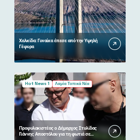
Χαλκίδα: Γυναίκα έπεσε από την Υψηλή
Γέφυρα
Hot News 1
Λαμία Τοπικά Νέα
Προφυλακιστέος ο Δήμαρχος Στυλίδας
Γιάννης Αποστόλου για τη φωτιά σε