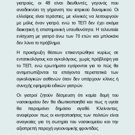
γιατρούς, οι 48 είναι διευθυντές, γεγονός που
αναδεικνύει τη γήρανση του ιατρικού δυναμικού. Οι
ελλείψεις είναι τεράστιες, με κλινικές να λειτουργούν
με μόλις έναν γιατρό, ενώ το ΤΕΠ δεν έχει ακόμα
διοικητική ή επιστημονική υπευθυνότητα. Η τελευταία
ενίσχυση με γιατρό άνω των 70 ετών και μπλοκάκι
δεν λύνει το πρόβλημα.
Η προκήρυξη θέσεων επικεντρώθηκε κυρίως σε
εντατικολόγους και ογκολόγους, χωρίς πρόβλεψη για
το ΤΕΠ, ενώ ερωτήματα εγείρονται για το πώς θα
αντιμετωπίζονται τα επείγοντα περιστατικά των
ογκολογικών ασθενών όταν δεν υπάρχουν κλίνες ή
συνεχής εφημερία ειδικών γιατρών.
Οι γιατροί ζητούν δέσμευση ότι καμία δομή του
νοσοκομείου δεν θα ιδιωτικοποιηθεί και πως η υγεία
θα παραμείνει δημόσιο αγαθό. Κλείνοντας,
αναφέρουν πως οι κινητοποιήσεις των πολιτών είναι
αναγκαίες για τη σωτηρία του νοσοκομείου και την
αξιοπρεπή παροχή υγειονομικής φροντίδας.