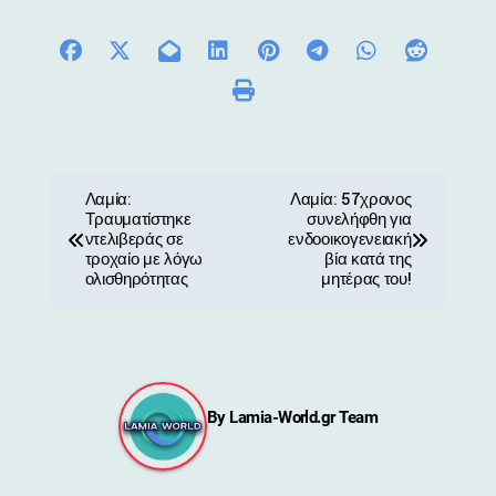
Π
Λαμία:
Λαμία: 57χρονος
Τραυματίστηκε
συνελήφθη για
λ
ντελιβεράς σε
ενδοοικογενειακή
τροχαίο με λόγω
βία κατά της
ο
ολισθηρότητας
μητέρας του!
ή
γ
η
By
Lamia-World.gr Team
σ