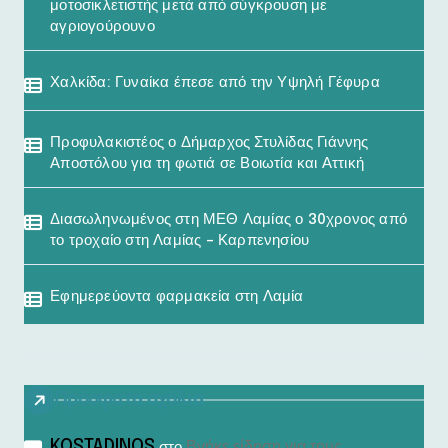
μοτοσικλετιστής μετά από σύγκρουση με
αγριογούρουνο
Χαλκίδα: Γυναίκα έπεσε από την Υψηλή Γέφυρα
Προφυλακιστέος ο Δήμαρχος Στυλίδας Γιάννης
Αποστόλου για τη φωτιά σε Βοιωτία και Αττική
Διασωληνωμένος στη ΜΕΘ Λαμίας ο 30χρονος από
το τροχαίο στη Λαμίας – Καρπενησίου
Εφημερεύοντα φαρμακεία στη Λαμία
Πρόσφατα σχόλια
KOSTADINOS
Βγήκε είδηση για τους