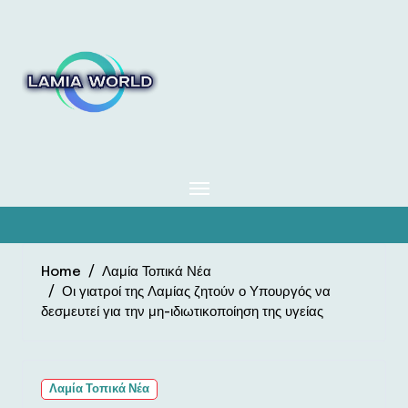
Skip
to
content
Home
Λαμία Τοπικά Νέα
Οι γιατροί της Λαμίας ζητούν ο Υπουργός να
δεσμευτεί για την μη-ιδιωτικοποίηση της υγείας
Λαμία Τοπικά Νέα