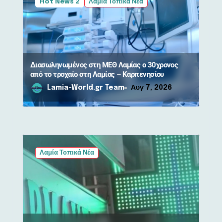
Hot News 2
Λαμία Τοπικά Νέα
Διασωληνωμένος στη ΜΕΘ Λαμίας ο 30χρονος
από το τροχαίο στη Λαμίας – Καρπενησίου
Lamia-World.gr Team
Αυγ 7, 2026
Λαμία Τοπικά Νέα