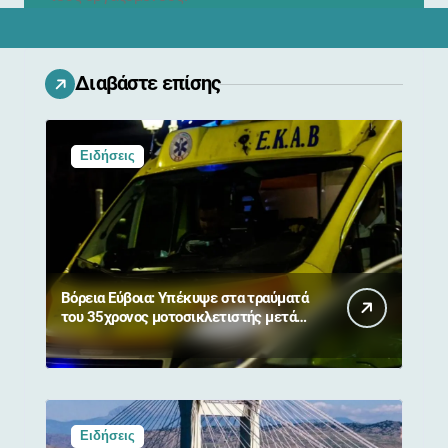
Διαβάστε επίσης
Ειδήσεις
Βόρεια Εύβοια: Υπέκυψε στα τραύματά
του 35χρονος μοτοσικλετιστής μετά
από σύγκρουση με αγριογούρουνο
Ειδήσεις