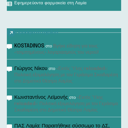
Εφημερεύοντα φαρμακεία στη Λαμία
Πρόσφατα σχόλια
KOSTADINOS
Βγήκε είδηση για τους
στο
«τσιμπημένους» λογαριασμούς του νερού!
Γιώργος Νίκου
«Εκτός Ύλης reloaded»:
στο
Πολιτική εξομολόγηση με τον Γεράσιμο Σκιαδαρέση
στο Δημοτικό Θέατρο Λαμίας
Κωνσταντίνος Λεϊμονής
«Εκτός Ύλης
στο
reloaded»: Πολιτική εξομολόγηση με τον Γεράσιμο
Σκιαδαρέση στο Δημοτικό Θέατρο Λαμίας
ΠΑΣ Λαμία: Παραιτήθηκε σύσσωμο το ΔΣ,