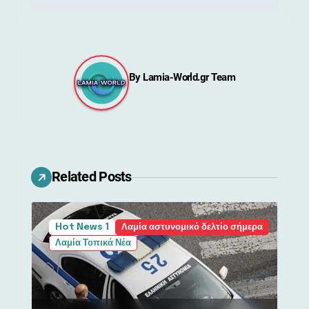
ο
ή
γ
By
Lamia-World.gr Team
η
σ
η
ά
Related Posts
ρ
θ
Hot News 1
Λαμία αστυνομικό δελτίο σήμερα
Λαμία Τοπικά Νέα
ρ
ω