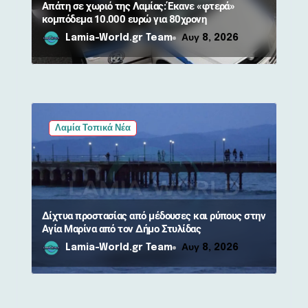
ν
Απάτη σε χωριό της Λαμίας: Έκανε «φτερά»
κομπόδεμα 10.000 ευρώ για 80χρονη
Lamia-World.gr Team
Αυγ 8, 2026
Λαμία Τοπικά Νέα
Δίχτυα προστασίας από μέδουσες και ρύπους στην
Αγία Μαρίνα από τον Δήμο Στυλίδας
Lamia-World.gr Team
Αυγ 8, 2026