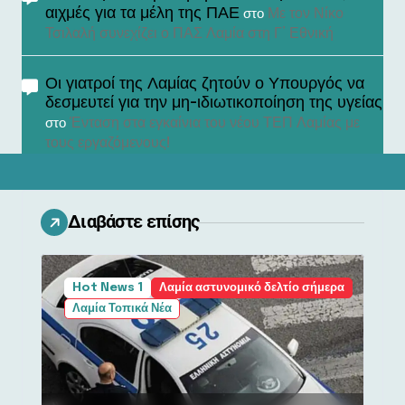
αιχμές για τα μέλη της ΠΑΕ
Με τον Νίκο
στο
Τσιλαλή συνεχίζει ο ΠΑΣ Λαμία στη Γ’ Εθνική
Οι γιατροί της Λαμίας ζητούν ο Υπουργός να
δεσμευτεί για την μη-ιδιωτικοποίηση της υγείας
Ένταση στα εγκαίνια του νέου ΤΕΠ Λαμίας με
στο
τους εργαζόμενους!
Διαβάστε επίσης
Hot News 1
Λαμία αστυνομικό δελτίο σήμερα
Λαμία Τοπικά Νέα