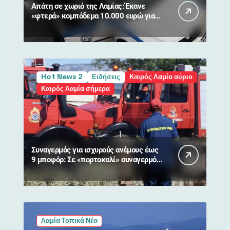
Απάτη σε χωριό της Λαμίας: Έκανε
«φτερά» κομπόδεμα 10.000 ευρώ για
80χρονη
Hot News 2
Ειδήσεις
Καιρός Λαμία αύριο
Καιρός Λαμία σήμερα
Συναγερμός για ισχυρούς ανέμους έως
9 μποφόρ: Σε «πορτοκαλί» συναγερμό
η Στερεά Ελλάδα
Λαμία Τοπικά Νέα