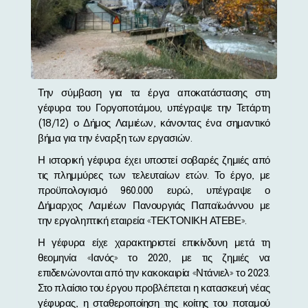
Την σύμβαση για τα έργα αποκατάστασης στη
γέφυρα του Γοργοποτάμου, υπέγραψε την Τετάρτη
(18/12) ο Δήμος Λαμιέων, κάνοντας ένα σημαντικό
βήμα για την έναρξη των εργασιών.
Η ιστορική γέφυρα έχει υποστεί σοβαρές ζημιές από
τις πλημμύρες των τελευταίων ετών. Το έργο, με
προϋπολογισμό 960.000 ευρώ, υπέγραψε ο
Δήμαρχος Λαμιέων Πανουργιάς Παπαϊωάννου με
την εργοληπτική εταιρεία «ΤΕΚΤΟΝΙΚΗ ΑΤΕΒΕ».
Η γέφυρα είχε χαρακτηριστεί επικίνδυνη μετά τη
θεομηνία «Ιανός» το 2020, με τις ζημιές να
επιδεινώνονται από την κακοκαιρία «Ντάνιελ» το 2023.
Στο πλαίσιο του έργου προβλέπεται η κατασκευή νέας
γέφυρας, η σταθεροποίηση της κοίτης του ποταμού