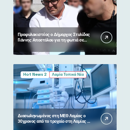
Προφυλακιστέος ο Δήμαρχος Στυλίδας
Γιάννης Αποστόλου για τη φωτιά σε
Βοιωτία και Αττική
Hot News 2
Λαμία Τοπικά Νέα
Διασωληνωμένος στη ΜΕΘ Λαμίας ο
30χρονος από το τροχαίο στη Λαμίας –
Καρπενησίου