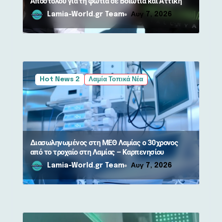
Αποστόλου για τη φωτιά σε Βοιωτία και Αττική
Lamia-World.gr Team
Αυγ 7, 2026
Hot News 2
Λαμία Τοπικά Νέα
Διασωληνωμένος στη ΜΕΘ Λαμίας ο 30χρονος
από το τροχαίο στη Λαμίας – Καρπενησίου
Lamia-World.gr Team
Αυγ 7, 2026