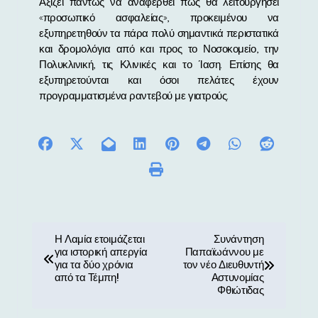
Αξίζει πάντως να αναφερθεί πως θα λειτουργήσει
«προσωπικό ασφαλείας», προκειμένου να
εξυπηρετηθούν τα πάρα πολύ σημαντικά περιστατικά
και δρομολόγια από και προς το Νοσοκομείο, την
Πολυκλινική, τις Κλινικές και το Ίαση. Επίσης θα
εξυπηρετούνται και όσοι πελάτες έχουν
προγραμματισμένα ραντεβού με γιατρούς.
Π
Η Λαμία ετοιμάζεται
Συνάντηση
για ιστορική απεργία
Παπαϊωάννου με
λ
για τα δύο χρόνια
τον νέο Διευθυντή
από τα Τέμπη!
Αστυνομίας
ο
Φθιώτιδας