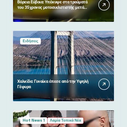
Βόρεια Εύβοια: Υπέκυψε στα τραύματά
του 35χρονος μοτοσικλετιστής μετά
από σύγκρουση με αγριογούρουνο
Ειδήσεις
Χαλκίδα: Γυναίκα έπεσε από την Υψηλή
Γέφυρα
Hot News 1
Λαμία Τοπικά Νέα