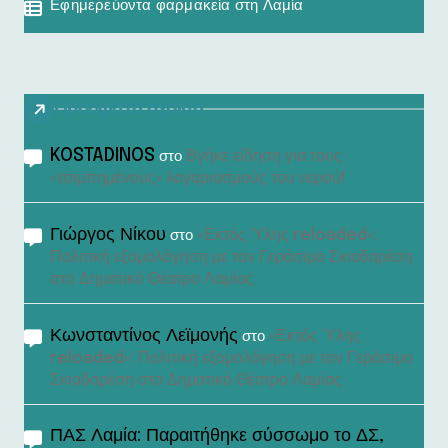
Εφημερεύοντα φαρμακεία στη Λαμία
Πρόσφατα σχόλια
KOSTADINOS
Βγήκε είδηση για τους
στο
«τσιμπημένους» λογαριασμούς του νερού!
Γιώργος Νίκου
«Εκτός Ύλης reloaded»:
στο
Πολιτική εξομολόγηση με τον Γεράσιμο Σκιαδαρέση
στο Δημοτικό Θέατρο Λαμίας
Κωνσταντίνος Λεϊμονής
«Εκτός Ύλης
στο
reloaded»: Πολιτική εξομολόγηση με τον Γεράσιμο
Σκιαδαρέση στο Δημοτικό Θέατρο Λαμίας
ΠΑΣ Λαμία: Παραιτήθηκε σύσσωμο το ΔΣ,