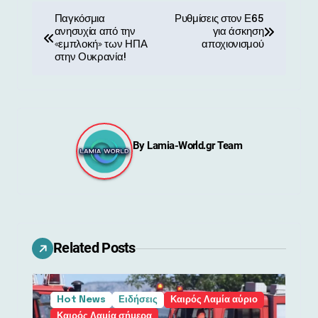
Π
Παγκόσμια
Ρυθμίσεις στον Ε65
ανησυχία από την
για άσκηση
λ
«εμπλοκή» των ΗΠΑ
αποχιονισμού
στην Ουκρανία!
ο
ή
γ
By
Lamia-World.gr Team
η
σ
η
ά
Related Posts
ρ
θ
Hot News
Ειδήσεις
Καιρός Λαμία αύριο
Καιρός Λαμία σήμερα