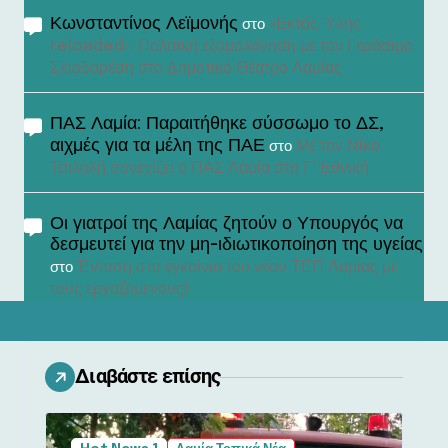
Κωνσταντίνος Λεϊμονής
«Εκτός Ύλης
στο
reloaded»: Πολιτική εξομολόγηση με τον Γεράσιμο
Σκιαδαρέση στο Δημοτικό Θέατρο Λαμίας
ΠΑΣ Λαμία: Παραιτήθηκε σύσσωμο το ΔΣ,
αιχμές για τα μέλη της ΠΑΕ
Με τον Νίκο
στο
Τσιλαλή συνεχίζει ο ΠΑΣ Λαμία στη Γ’ Εθνική
Οι γιατροί της Λαμίας ζητούν ο Υπουργός να
δεσμευτεί για την μη-ιδιωτικοποίηση της υγείας
Ένταση στα εγκαίνια του νέου ΤΕΠ Λαμίας με
στο
τους εργαζόμενους!
Διαβάστε επίσης