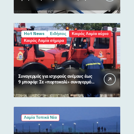
80χρονη
Hot News
Ειδήσεις
Καιρός Λαμία αύριο
Καιρός Λαμία σήμερα
Συναγερμός για ισχυρούς ανέμους έως
9 μποφόρ: Σε «πορτοκαλί» συναγερμό
η Στερεά Ελλάδα
Λαμία Τοπικά Νέα