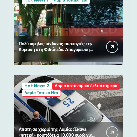
Hot News 1
Λαμία Τοπικά Νέα
Πολύ υψηλός κίνδυνος πυρκαγιάς την
Κυριακή στη Φθιώτιδα: Απαγόρευση
κυκλοφορίας σε δάση και περιοχές
NATURA
Hot News 2
Λαμία αστυνομικό δελτίο σήμερα
Λαμία Τοπικά Νέα
Απάτη σε χωριό της Λαμίας: Έκανε
«φτερά» κομπόδεμα 10.000 ευρώ για