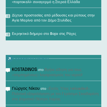
«πορτοκαλί» συναγερμό η Στερεά Ελλάδα
Δίχτυα προστασίας από μέδουσες και ρύπους στην
Αγία Μαρίνα από τον Δήμο Στυλίδας
Εκρηκτικό διήμερο στο Bojo στις Ράχες
Πρόσφατα σχόλια
KOSTADINOS
Βγήκε είδηση για τους
στο
«τσιμπημένους» λογαριασμούς του νερού!
Γιώργος Νίκου
«Εκτός Ύλης reloaded»:
στο
Πολιτική εξομολόγηση με τον Γεράσιμο Σκιαδαρέση
στο Δημοτικό Θέατρο Λαμίας