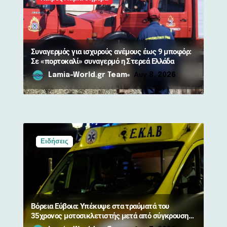
ρ
ω
ν
Συναγερμός για ισχυρούς ανέμους έως 9 μποφόρ:
Σε «πορτοκαλί» συναγερμό η Στερεά Ελλάδα
Lamia-World.gr Team
Αυγ 8, 2026
Ειδήσεις
Βόρεια Εύβοια: Υπέκυψε στα τραύματά του
35χρονος μοτοσικλετιστής μετά από σύγκρουση
με αγριογούρουνο