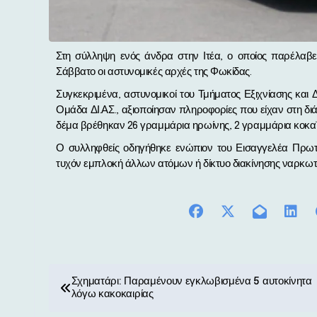
Στη σύλληψη ενός άνδρα στην Ιτέα, ο οποίος παρέλαβε δέμα με ναρκωτικές ουσίες μέσω… ΚΤΕΛ, προχώρησαν το
Σάββατο οι αστυνομικές αρχές της Φωκίδας.
Συγκεκριμένα, αστυνομικοί του Τμήματος Εξιχνίασης κα
Ομάδα ΔΙ.ΑΣ., αξιοποίησαν πληροφορίες που είχαν στη δι
δέμα βρέθηκαν 26 γραμμάρια ηρωίνης, 2 γραμμάρια κοκαΐ
Ο συλληφθείς οδηγήθηκε ενώπιον του Εισαγγελέα Πρωτ
τυχόν εμπλοκή άλλων ατόμων ή δίκτυο διακίνησης ναρκωτ
Π
Σχηματάρι: Παραμένουν εγκλωβισμένα 5 αυτοκίνητα
λόγω κακοκαιρίας
λ