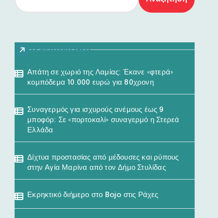
Τελευταία Νέα
Απάτη σε χωριό της Λαμίας: Έκανε «φτερά»
κομπόδεμα 10.000 ευρώ για 80χρονη
Συναγερμός για ισχυρούς ανέμους έως 9
μποφόρ: Σε «πορτοκαλί» συναγερμό η Στερεά
Ελλάδα
Δίχτυα προστασίας από μέδουσες και ρύπους
στην Αγία Μαρίνα από τον Δήμο Στυλίδας
Εκρηκτικό διήμερο στο Bojo στις Ράχες