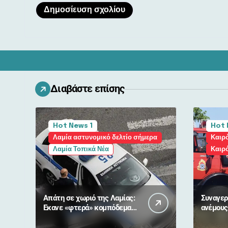
Διαβάστε επίσης
Hot News 1
Hot 
Λαμία αστυνομικό δελτίο σήμερα
Καιρό
Λαμία Τοπικά Νέα
Καιρ
Απάτη σε χωριό της Λαμίας:
Συναγερ
Έκανε «φτερά» κομπόδεμα
ανέμους
10.000 ευρώ για 80χρονη
«πορτοκ
Στερεά 