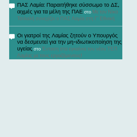
ΠΑΣ Λαμία: Παραιτήθηκε σύσσωμο το ΔΣ,
αιχμές για τα μέλη της ΠΑΕ
Με τον Νίκο
στο
Τσιλαλή συνεχίζει ο ΠΑΣ Λαμία στη Γ’ Εθνική
Οι γιατροί της Λαμίας ζητούν ο Υπουργός
να δεσμευτεί για την μη-ιδιωτικοποίηση της
υγείας
Ένταση στα εγκαίνια του νέου ΤΕΠ
στο
Λαμίας με τους εργαζόμενους!