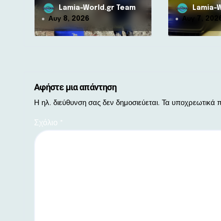
«πορτοκαλί» συναγερμό η
μοτοσικλετισ
Lamia-World.gr Team
Lamia-W
ν
Στερεά Ελλάδα
σύγκρουση με
Αυγ 8, 2026
Αυγ 7, 202
Αφήστε μια απάντηση
Η ηλ. διεύθυνση σας δεν δημοσιεύεται.
Τα υποχρεωτικά π
Σχόλιο
*