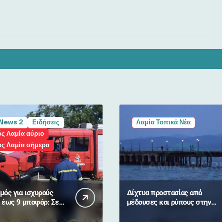
News 2
Ειδήσεις
Λαμία Τοπικά Νέα
ς Λαμία αύριο
ός Λαμία σήμερα
μός για ισχυρούς
Δίχτυα προστασίας από
 έως 9 μποφόρ: Σε
μέδουσες και ρύπους στην
αλί» συναγερμό η
Αγία Μαρίνα από τον Δήμο
Ελλάδα
Στυλίδας