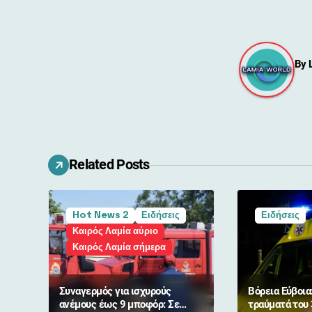
ο
ή
By
γ
η
σ
η
Related Posts
ά
ρ
Hot News 2
Ειδήσεις
Ειδήσεις
Καιρός Λαμία αύριο
θ
Καιρός Λαμία σήμερα
ρ
Συναγερμός για ισχυρούς
Βόρεια Εύβοια
ω
ανέμους έως 9 μποφόρ: Σε
τραύματά του