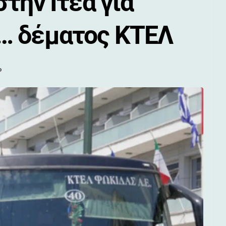
την Ιτέα για
… δέματος ΚΤΕΛ
ο