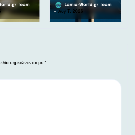
τής μετά από
orld.gr Team
Lamia-World.gr Team
 αγριογούρουνο
6
Αυγ 7, 2026
εδία σημειώνονται με
*