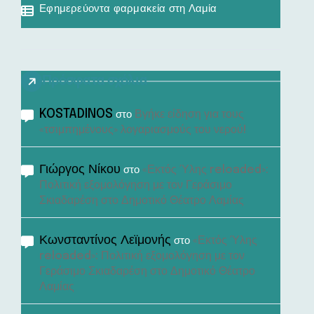
Εφημερεύοντα φαρμακεία στη Λαμία
Πρόσφατα σχόλια
KOSTADINOS
Βγήκε είδηση για τους
στο
«τσιμπημένους» λογαριασμούς του νερού!
Γιώργος Νίκου
«Εκτός Ύλης reloaded»:
στο
Πολιτική εξομολόγηση με τον Γεράσιμο
Σκιαδαρέση στο Δημοτικό Θέατρο Λαμίας
Κωνσταντίνος Λεϊμονής
«Εκτός Ύλης
στο
reloaded»: Πολιτική εξομολόγηση με τον
Γεράσιμο Σκιαδαρέση στο Δημοτικό Θέατρο
Λαμίας