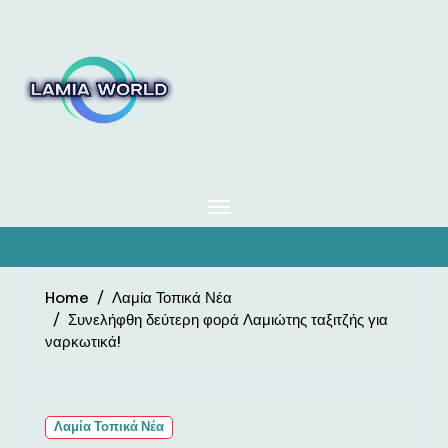
Skip
to
content
Home
Λαμία Τοπικά Νέα
Συνελήφθη δεύτερη φορά Λαμιώτης ταξιτζής για
ναρκωτικά!
Λαμία Τοπικά Νέα