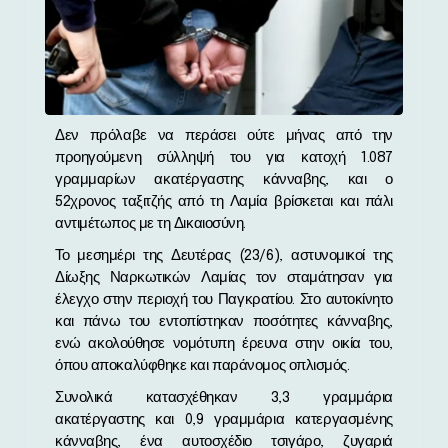
Δεν πρόλαβε να περάσει ούτε μήνας από την
προηγούμενη σύλληψή του για κατοχή 1.087
γραμμαρίων ακατέργαστης κάνναβης, και ο
52χρονος ταξιτζής από τη Λαμία βρίσκεται και πάλι
αντιμέτωπος με τη Δικαιοσύνη.
Το μεσημέρι της Δευτέρας (23/6), αστυνομικοί της
Δίωξης Ναρκωτικών Λαμίας τον σταμάτησαν για
έλεγχο στην περιοχή του Παγκρατίου. Στο αυτοκίνητο
και πάνω του εντοπίστηκαν ποσότητες κάνναβης,
ενώ ακολούθησε νομότυπη έρευνα στην οικία του,
όπου αποκαλύφθηκε και παράνομος οπλισμός.
Συνολικά κατασχέθηκαν 3,3 γραμμάρια
ακατέργαστης και 0,9 γραμμάρια κατεργασμένης
κάνναβης, ένα αυτοσχέδιο τσιγάρο, ζυγαριά