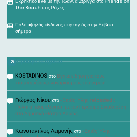
Εκρηκτικό live με την Ιωάννα Στρίγγα στο Friends on
the Beach στις Ράχες
Πολύ υψηλός κίνδυνος πυρκαγιάς στην Εύβοια
σήμερα
Πρόσφατα σχόλια
KOSTADINOS
Βγήκε είδηση για τους
στο
«τσιμπημένους» λογαριασμούς του νερού!
Γιώργος Νίκου
«Εκτός Ύλης reloaded»:
στο
Πολιτική εξομολόγηση με τον Γεράσιμο Σκιαδαρέση
στο Δημοτικό Θέατρο Λαμίας
Κωνσταντίνος Λεϊμονής
«Εκτός Ύλης
στο