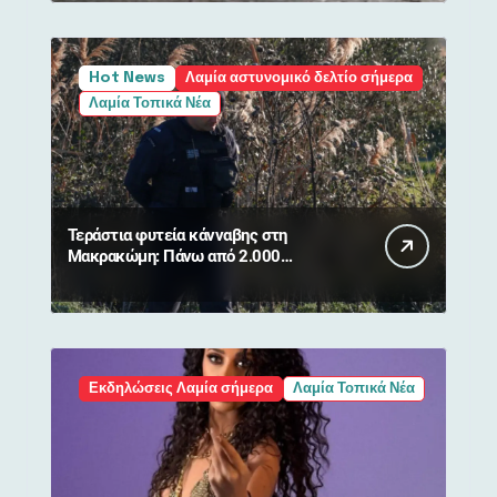
Hot News
Λαμία αστυνομικό δελτίο σήμερα
Λαμία Τοπικά Νέα
Τεράστια φυτεία κάνναβης στη
Μακρακώμη: Πάνω από 2.000
δενδρύλλια και 2 συλλήψεις
Εκδηλώσεις Λαμία σήμερα
Λαμία Τοπικά Νέα