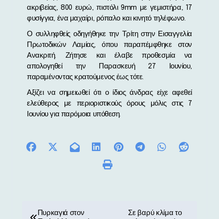
ακριβείας, 800 ευρώ, πιστόλι 9mm με γεμιστήρα, 17
φυσίγγια, ένα μαχαίρι, ρόπαλο και κινητό τηλέφωνο.
Ο συλληφθείς οδηγήθηκε την Τρίτη στην Εισαγγελία
Πρωτοδικών Λαμίας, όπου παραπέμφθηκε στον
Ανακριτή. Ζήτησε και έλαβε προθεσμία να
απολογηθεί την Παρασκευή 27 Ιουνίου,
παραμένοντας κρατούμενος έως τότε.
Αξίζει να σημειωθεί ότι ο ίδιος άνδρας είχε αφεθεί
ελεύθερος με περιοριστικούς όρους μόλις στις 7
Ιουνίου για παρόμοια υπόθεση.
Π
Πυρκαγιά στον
Σε βαρύ κλίμα το