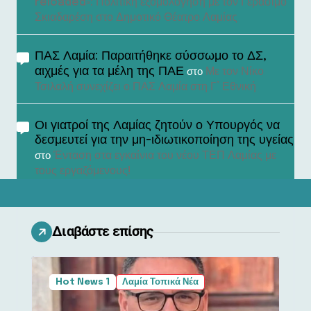
reloaded»: Πολιτική εξομολόγηση με τον Γεράσιμο
Σκιαδαρέση στο Δημοτικό Θέατρο Λαμίας
ΠΑΣ Λαμία: Παραιτήθηκε σύσσωμο το ΔΣ,
αιχμές για τα μέλη της ΠΑΕ
Με τον Νίκο
στο
Τσιλαλή συνεχίζει ο ΠΑΣ Λαμία στη Γ’ Εθνική
Οι γιατροί της Λαμίας ζητούν ο Υπουργός να
δεσμευτεί για την μη-ιδιωτικοποίηση της υγείας
Ένταση στα εγκαίνια του νέου ΤΕΠ Λαμίας με
στο
τους εργαζόμενους!
Διαβάστε επίσης
Hot News 1
Λαμία Τοπικά Νέα