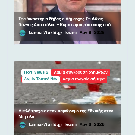
ω
ν
Στα δικαστήρια Θήβας ο Δήμαρχος Στυλίδας
Γιάννης Αποστόλου – Κύμα συμπαράστασης από
πολίτες
Lamia-World.gr Team
Αυγ 6, 2026
Hot News 2
Λαμία σύγκρουση οχημάτων
Λαμία Τοπικά Νέα
Λαμία τροχαίο σήμερα
Διπλό τροχαίο στον παράδρομο της Εθνικής στον
Μπράλο
Lamia-World.gr Team
Αυγ 6, 2026