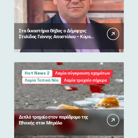
Στα δικαστήρια Θήβας ο Δήμαρχος
Στυλίδας Γιάννης Αποστόλου – Κύμα
συμπαράστασης από πολίτες
Hot News 2
Λαμία σύγκρουση οχημάτων
Λαμία Τοπικά Νέα
Λαμία τροχαίο σήμερα
Διπλό τροχαίο στον παράδρομο της
Εθνικής στον Μπράλο