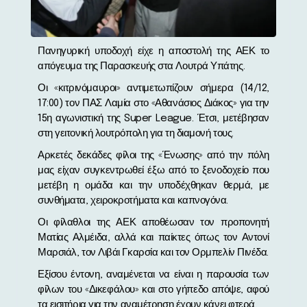
Πανηγυρική υποδοχή είχε η αποστολή της ΑΕΚ το
απόγευμα της Παρασκευής στα Λουτρά Υπάτης.
Οι «κιτρινόμαυροι» αντιμετωπίζουν σήμερα (14/12,
17:00) τον ΠΑΣ Λαμία στο «Αθανάσιος Διάκος» για την
15η αγωνιστική της Super League. Έτσι, μετέβησαν
στη γειτονική λουτρόπολη για τη διαμονή τους.
Αρκετές δεκάδες φίλοι της «Ένωσης» από την πόλη
μας είχαν συγκεντρωθεί έξω από το ξενοδοχείο που
μετέβη η ομάδα και την υποδέχθηκαν θερμά, με
συνθήματα, χειροκροτήματα και καπνογόνα.
Οι φίλαθλοι της ΑΕΚ αποθέωσαν τον προπονητή
Ματίας Αλμέιδα, αλλά και παίκτες όπως τον Αντονί
Μαρσιάλ, τον Λιβάι Γκαρσία και τον Ορμπελίν Πινέδα.
Εξίσου έντονη, αναμένεται να είναι η παρουσία των
φίλων του «Δικεφάλου» και στο γήπεδο απόψε, αφού
τα εισιτήρια για την αναμέτρηση έχουν κάνει φτερά.