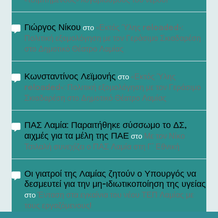
«τσιμπημένους» λογαριασμούς του νερού!
Γιώργος Νίκου
«Εκτός Ύλης reloaded»:
στο
Πολιτική εξομολόγηση με τον Γεράσιμο Σκιαδαρέση
στο Δημοτικό Θέατρο Λαμίας
Κωνσταντίνος Λεϊμονής
«Εκτός Ύλης
στο
reloaded»: Πολιτική εξομολόγηση με τον Γεράσιμο
Σκιαδαρέση στο Δημοτικό Θέατρο Λαμίας
ΠΑΣ Λαμία: Παραιτήθηκε σύσσωμο το ΔΣ,
αιχμές για τα μέλη της ΠΑΕ
Με τον Νίκο
στο
Τσιλαλή συνεχίζει ο ΠΑΣ Λαμία στη Γ’ Εθνική
Οι γιατροί της Λαμίας ζητούν ο Υπουργός να
δεσμευτεί για την μη-ιδιωτικοποίηση της υγείας
Ένταση στα εγκαίνια του νέου ΤΕΠ Λαμίας με
στο
τους εργαζόμενους!