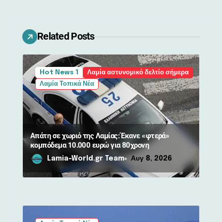
η
ά
Related Posts
ρ
θ
Hot News 1
Λαμία αστυνομικό δελτίο σήμερα
Λαμία Τοπικά Νέα
ρ
ω
ν
Απάτη σε χωριό της Λαμίας: Έκανε «φτερά»
κομπόδεμα 10.000 ευρώ για 80χρονη
Lamia-World.gr Team
Αυγ 8, 2026