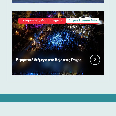
Εκδηλώσεις Λαμία σήμερα
Λαμία Τοπικά Νέα
Εκρηκτικό διήμερο στο Bojo στις Ράχες