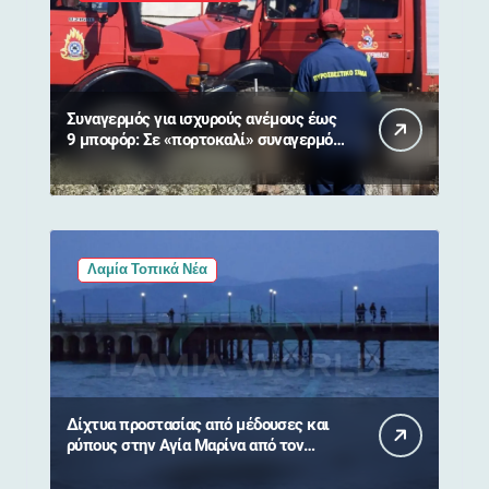
Συναγερμός για ισχυρούς ανέμους έως
9 μποφόρ: Σε «πορτοκαλί» συναγερμό
η Στερεά Ελλάδα
Λαμία Τοπικά Νέα
Δίχτυα προστασίας από μέδουσες και
ρύπους στην Αγία Μαρίνα από τον
Δήμο Στυλίδας