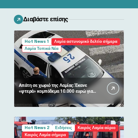
Διαβάστε επίσης
Hot News 1
Λαμία αστυνομικό δελτίο σήμερα
Λαμία Τοπικά Νέα
Απάτη σε χωριό της Λαμίας: Έκανε
«φτερά» κομπόδεμα 10.000 ευρώ για
80χρονη
Hot News 2
Ειδήσεις
Καιρός Λαμία αύριο
Καιρός Λαμία σήμερα