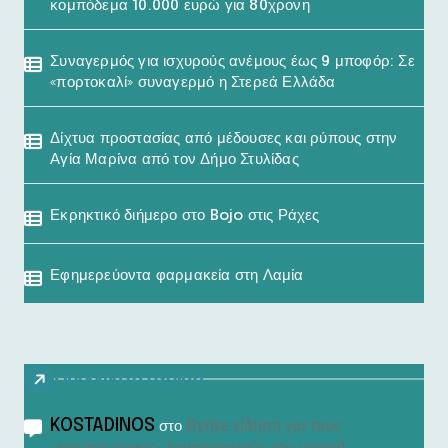
κομπόδεμα 10.000 ευρώ για 80χρονη
Συναγερμός για ισχυρούς ανέμους έως 9 μποφόρ: Σε
«πορτοκαλί» συναγερμό η Στερεά Ελλάδα
Δίχτυα προστασίας από μέδουσες και ρύπους στην
Αγία Μαρίνα από τον Δήμο Στυλίδας
Εκρηκτικό διήμερο στο Bojo στις Ράχες
Εφημερεύοντα φαρμακεία στη Λαμία
Πρόσφατα σχόλια
KOSTADINOS
Βγήκε είδηση για τους
στο