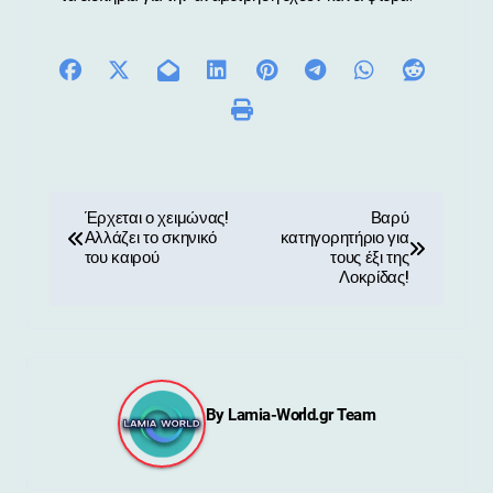
Π
Έρχεται ο χειμώνας!
Βαρύ
Αλλάζει το σκηνικό
κατηγορητήριο για
λ
του καιρού
τους έξι της
Λοκρίδας!
ο
ή
γ
By
Lamia-World.gr Team
η
σ