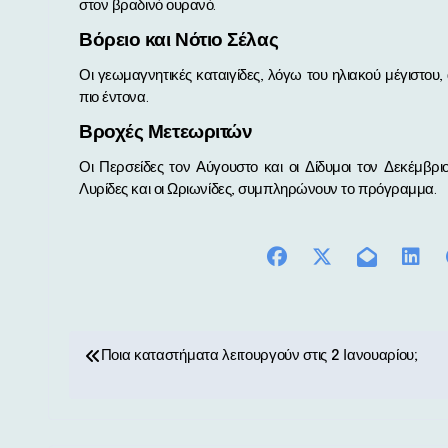
στον βραδινό ουρανό.
Βόρειο και Νότιο Σέλας
Οι γεωμαγνητικές καταιγίδες, λόγω του ηλιακού μέγιστου,
πιο έντονα.
Βροχές Μετεωριτών
Οι Περσείδες τον Αύγουστο και οι Δίδυμοι τον Δεκέμβρι
Λυρίδες και οι Ωριωνίδες, συμπληρώνουν το πρόγραμμα.
Π
Ποια καταστήματα λειτουργούν στις 2 Ιανουαρίου;
λ
ο