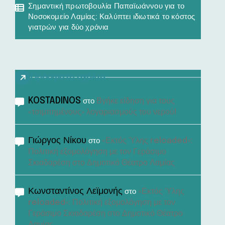
Σημαντική πρωτοβουλία Παπαϊωάννου για το
Νοσοκομείο Λαμίας: Καλύπτει ιδιωτικά το κόστος
γιατρών για δύο χρόνια
Πρόσφατα σχόλια
KOSTADINOS
Βγήκε είδηση για τους
στο
«τσιμπημένους» λογαριασμούς του νερού!
Γιώργος Νίκου
«Εκτός Ύλης reloaded»:
στο
Πολιτική εξομολόγηση με τον Γεράσιμο
Σκιαδαρέση στο Δημοτικό Θέατρο Λαμίας
Κωνσταντίνος Λεϊμονής
«Εκτός Ύλης
στο
reloaded»: Πολιτική εξομολόγηση με τον
Γεράσιμο Σκιαδαρέση στο Δημοτικό Θέατρο
Λαμίας