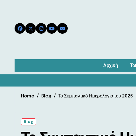
Skip
to
content
Αρχική
Το
Home
Blog
Το Συμπαντικό Ημερολόγιο του 2025
Blog