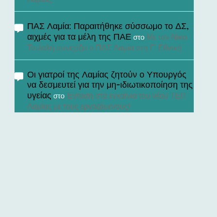
ΠΑΣ Λαμία: Παραιτήθηκε σύσσωμο το ΔΣ,
αιχμές για τα μέλη της ΠΑΕ
Με τον Νίκο
στο
Τσιλαλή συνεχίζει ο ΠΑΣ Λαμία στη Γ’ Εθνική
Οι γιατροί της Λαμίας ζητούν ο Υπουργός
να δεσμευτεί για την μη-ιδιωτικοποίηση της
υγείας
Ένταση στα εγκαίνια του νέου ΤΕΠ
στο
Λαμίας με τους εργαζόμενους!