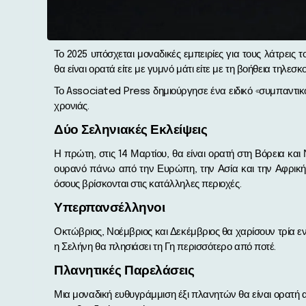
Το 2025 υπόσχεται μοναδικές εμπειρίες για τους λάτρεις του ουρανού, με μια πληθώρα εντυπωσιακών φαινομένων που
θα είναι ορατά είτε με γυμνό μάτι είτε με τη βοήθεια τηλεσκ
Το Associated Press δημιούργησε ένα ειδικό «συμπαντικ
χρονιάς.
Δύο Σεληνιακές Εκλείψεις
Η πρώτη, στις 14 Μαρτίου, θα είναι ορατή στη Βόρεια και 
ουρανό πάνω από την Ευρώπη, την Ασία και την Αφρική. 
όσους βρίσκονται στις κατάλληλες περιοχές.
Υπερπανσέλληνοι
Οκτώβριος, Νοέμβριος και Δεκέμβριος θα χαρίσουν τρία 
η Σελήνη θα πλησιάσει τη Γη περισσότερο από ποτέ.
Πλανητικές Παρελάσεις
Μια μοναδική ευθυγράμμιση έξι πλανητών θα είναι ορατή 