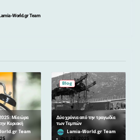
Lamia-World.gr Team
Blog
2025: Μία ώρα
Δύο χρόνια από την τραγωδία
την Κυριακή
των Τεμπών
orld.gr Team
Lamia-World.gr Team
025
Φεβ 28, 2025