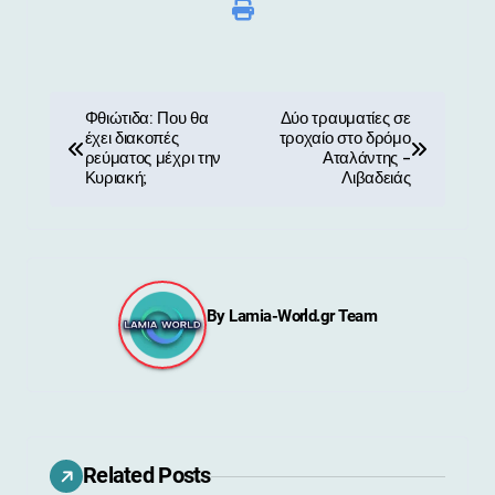
Π
Φθιώτιδα: Που θα
Δύο τραυματίες σε
έχει διακοπές
τροχαίο στο δρόμο
λ
ρεύματος μέχρι την
Αταλάντης –
Κυριακή;
Λιβαδειάς
ο
ή
γ
By
Lamia-World.gr Team
η
σ
η
ά
Related Posts