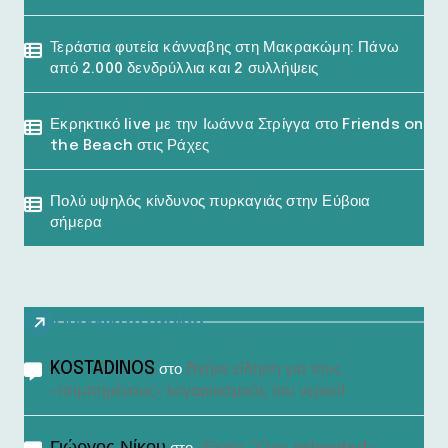
Τεράστια φυτεία κάνναβης στη Μακρακώμη: Πάνω
από 2.000 δενδρύλλια και 2 συλλήψεις
Εκρηκτικό live με την Ιωάννα Στρίγγα στο Friends on
the Beach στις Ράχες
Πολύ υψηλός κίνδυνος πυρκαγιάς στην Εύβοια
σήμερα
Πρόσφατα σχόλια
KOSTADINOS
Βγήκε είδηση για τους
στο
«τσιμπημένους» λογαριασμούς του νερού!