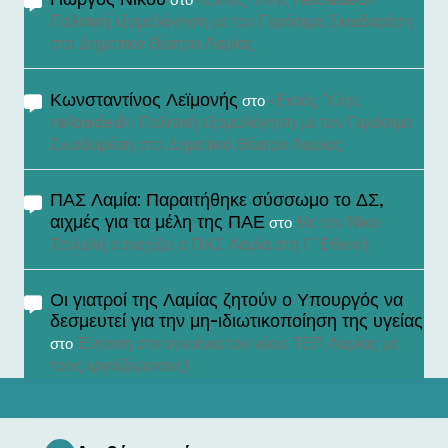
Γιώργος Νίκου
«Εκτός Ύλης reloaded»:
στο
Πολιτική εξομολόγηση με τον Γεράσιμο Σκιαδαρέση
στο Δημοτικό Θέατρο Λαμίας
Κωνσταντίνος Λεϊμονής
«Εκτός Ύλης
στο
reloaded»: Πολιτική εξομολόγηση με τον Γεράσιμο
Σκιαδαρέση στο Δημοτικό Θέατρο Λαμίας
ΠΑΣ Λαμία: Παραιτήθηκε σύσσωμο το ΔΣ,
αιχμές για τα μέλη της ΠΑΕ
Με τον Νίκο
στο
Τσιλαλή συνεχίζει ο ΠΑΣ Λαμία στη Γ’ Εθνική
Οι γιατροί της Λαμίας ζητούν ο Υπουργός να
δεσμευτεί για την μη-ιδιωτικοποίηση της υγείας
Ένταση στα εγκαίνια του νέου ΤΕΠ Λαμίας με
στο
τους εργαζόμενους!