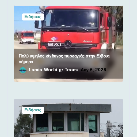
ρ
θ
Ειδήσεις
ρ
ω
ν
Πολύ υψηλός κίνδυνος πυρκαγιάς στην Εύβοια
σήμερα
Lamia-World.gr Team
Αυγ 6, 2026
Ειδήσεις