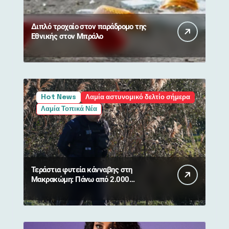
Διπλό τροχαίο στον παράδρομο της
Εθνικής στον Μπράλο
Hot News
Λαμία αστυνομικό δελτίο σήμερα
Λαμία Τοπικά Νέα
Τεράστια φυτεία κάνναβης στη
Μακρακώμη: Πάνω από 2.000
δενδρύλλια και 2 συλλήψεις