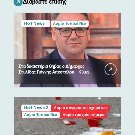
Διαβάστε επίσης
Hot News 1
Λαμία Τοπικά Νέα
Στα δικαστήρια Θήβας ο Δήμαρχος
Στυλίδας Γιάννης Αποστόλου – Κύμα
συμπαράστασης από πολίτες
Hot News 2
Λαμία σύγκρουση οχημάτων
Λαμία Τοπικά Νέα
Λαμία τροχαίο σήμερα