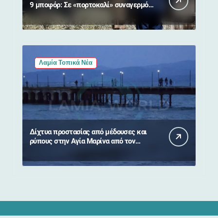
9 μποφόρ: Σε «πορτοκαλί» συναγερμό
η Στερεά Ελλάδα
Λαμία Τοπικά Νέα
Δίχτυα προστασίας από μέδουσες και
ρύπους στην Αγία Μαρίνα από τον
Δήμο Στυλίδας