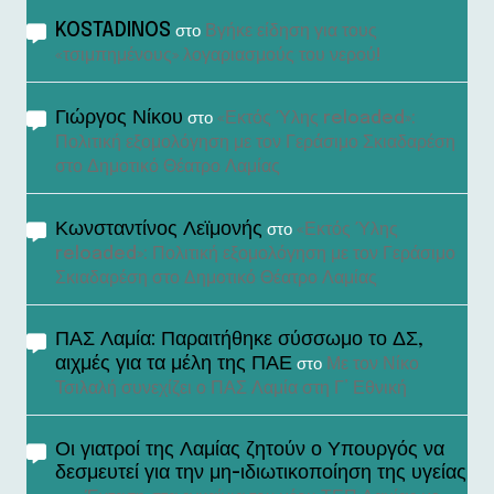
KOSTADINOS
Βγήκε είδηση για τους
στο
«τσιμπημένους» λογαριασμούς του νερού!
Γιώργος Νίκου
«Εκτός Ύλης reloaded»:
στο
Πολιτική εξομολόγηση με τον Γεράσιμο Σκιαδαρέση
στο Δημοτικό Θέατρο Λαμίας
Κωνσταντίνος Λεϊμονής
«Εκτός Ύλης
στο
reloaded»: Πολιτική εξομολόγηση με τον Γεράσιμο
Σκιαδαρέση στο Δημοτικό Θέατρο Λαμίας
ΠΑΣ Λαμία: Παραιτήθηκε σύσσωμο το ΔΣ,
αιχμές για τα μέλη της ΠΑΕ
Με τον Νίκο
στο
Τσιλαλή συνεχίζει ο ΠΑΣ Λαμία στη Γ’ Εθνική
Οι γιατροί της Λαμίας ζητούν ο Υπουργός να
δεσμευτεί για την μη-ιδιωτικοποίηση της υγείας