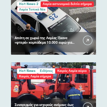
Hot News 2
Λαμία αστυνομικό δελτίο σήμερα
Λαμία Τοπικά Νέα
Απάτη σε χωριό της Λαμίας: Έκανε
«φτερά» κομπόδεμα 10.000 ευρώ για
80χρονη
Hot News
Ειδήσεις
Καιρός Λαμία αύριο
Καιρός Λαμία σήμερα
Συναγερμός για ισχυρούς ανέμους έως