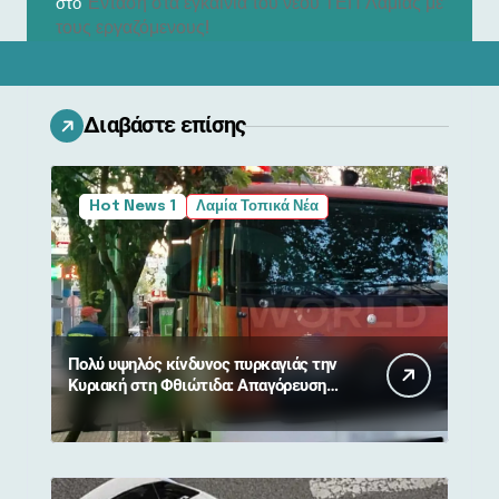
Ένταση στα εγκαίνια του νέου ΤΕΠ Λαμίας με
στο
τους εργαζόμενους!
Διαβάστε επίσης
Hot News 1
Λαμία Τοπικά Νέα
Πολύ υψηλός κίνδυνος πυρκαγιάς την
Κυριακή στη Φθιώτιδα: Απαγόρευση
κυκλοφορίας σε δάση και περιοχές
NATURA