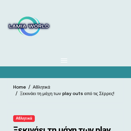
Skip
to
content
Home
Αθλητικά
Ξεκινάει τη μάχη των play outs από τις Σέρρες!
Αθλητικά
Ξεκινάει τη μάχη των play