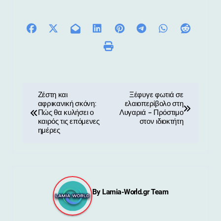
Π
Ζέστη και
Ξέφυγε φωτιά σε
αφρικανική σκόνη:
ελαιοπερίβολο στη
λ
Πώς θα κυλήσει ο
Λυγαριά – Πρόστιμο
καιρός τις επόμενες
στον ιδιοκτήτη
ο
ημέρες
ή
γ
η
By
Lamia-World.gr Team
σ