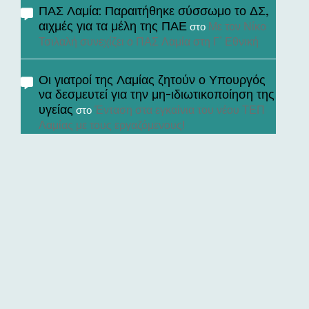
ΠΑΣ Λαμία: Παραιτήθηκε σύσσωμο το ΔΣ,
αιχμές για τα μέλη της ΠΑΕ
Με τον Νίκο
στο
Τσιλαλή συνεχίζει ο ΠΑΣ Λαμία στη Γ’ Εθνική
Οι γιατροί της Λαμίας ζητούν ο Υπουργός
να δεσμευτεί για την μη-ιδιωτικοποίηση της
υγείας
Ένταση στα εγκαίνια του νέου ΤΕΠ
στο
Λαμίας με τους εργαζόμενους!