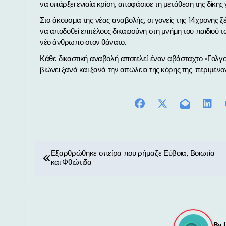
να υπάρξει ενιαία κρίση, αποφάσισε τη μετάθεση της δίκης γ
Στο άκουσμα της νέας αναβολής, οι γονείς της 14χρονης
να αποδοθεί επιτέλους δικαιοσύνη στη μνήμη του παιδιού τ
νέο άνθρωπο στον θάνατο.
Κάθε δικαστική αναβολή αποτελεί έναν αβάσταχτο «Γολγοθά
βιώνει ξανά και ξανά την απώλεια της κόρης της, περιμένο
Π
Εξαρθρώθηκε σπείρα που ρήμαζε Εύβοια, Βοιωτία
και Φθιώτιδα
λ
ο
ή
By