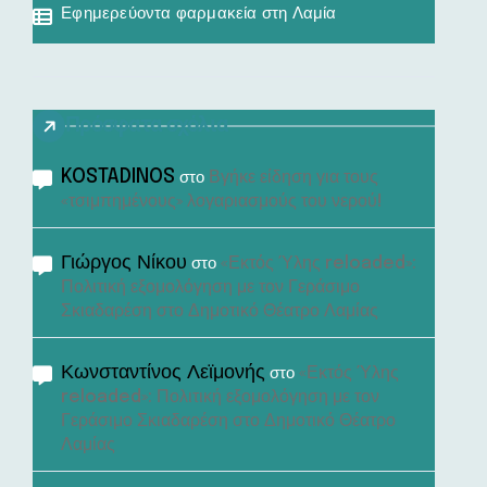
Εφημερεύοντα φαρμακεία στη Λαμία
Πρόσφατα σχόλια
KOSTADINOS
Βγήκε είδηση για τους
στο
«τσιμπημένους» λογαριασμούς του νερού!
Γιώργος Νίκου
«Εκτός Ύλης reloaded»:
στο
Πολιτική εξομολόγηση με τον Γεράσιμο
Σκιαδαρέση στο Δημοτικό Θέατρο Λαμίας
Κωνσταντίνος Λεϊμονής
«Εκτός Ύλης
στο
reloaded»: Πολιτική εξομολόγηση με τον
Γεράσιμο Σκιαδαρέση στο Δημοτικό Θέατρο
Λαμίας