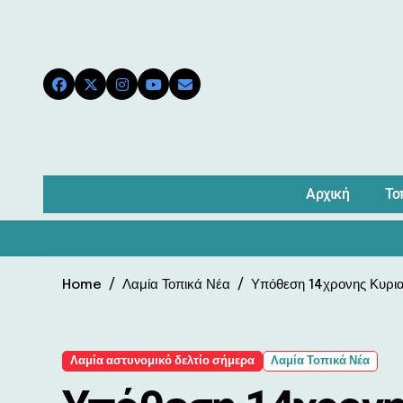
Skip
to
content
Αρχική
Το
Home
Λαμία Τοπικά Νέα
Υπόθεση 14χρονης Κυριακ
Λαμία αστυνομικό δελτίο σήμερα
Λαμία Τοπικά Νέα