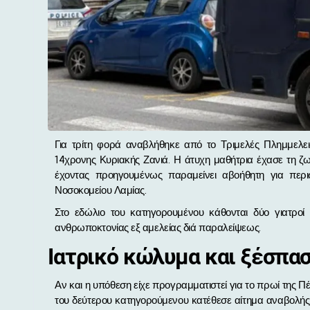
Για τρίτη φορά αναβλήθηκε από το Τριμελές Πλημμελειοδικείο Λαμίας η πολύκροτη δίκη για τον αδόκητο χαμό της
14χρονης Κυριακής Ζανιά. Η άτυχη μαθήτρια έχασε τη ζω
έχοντας προηγουμένως παραμείνει αβοήθητη για περι
Νοσοκομείου Λαμίας.
Στο εδώλιο του κατηγορουμένου κάθονται δύο γιατροί 
ανθρωποκτονίας εξ αμελείας διά παραλείψεως.
Ιατρικό κώλυμα και ξέσπασ
Αν και η υπόθεση είχε προγραμματιστεί για το πρωί της Πέ
του δεύτερου κατηγορούμενου κατέθεσε αίτημα αναβολής 