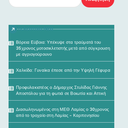
Τελευταία Νέα
Βόρεια Εύβοια: Υπέκυψε στα τραύματά του
35χρονος μοτοσικλετιστής μετά από σύγκρουση
με αγριογούρουνο
Χαλκίδα: Γυναίκα έπεσε από την Υψηλή Γέφυρα
Προφυλακιστέος ο Δήμαρχος Στυλίδας Γιάννης
Αποστόλου για τη φωτιά σε Βοιωτία και Αττική
Διασωληνωμένος στη ΜΕΘ Λαμίας ο 30χρονος
από το τροχαίο στη Λαμίας – Καρπενησίου