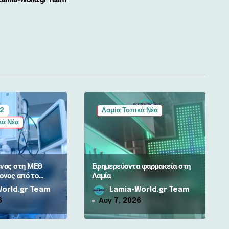
 2
Λαμία Τοπικά Νέα
κά Νέα
νος στη ΜΕΘ
Εφημερεύοντα φαρμακεία στη
ονος από το
Λαμία
αμίας –
orld.gr Team
Lamia-World.gr Team
6
Αυγ 7, 2026