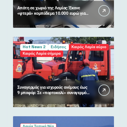
Απάτη σε χωριό της Λαμίας: Έκανε
«φτερά» κομπόδεμα 10.000 ευρώ για
80χρονη
Hot News 2
Ειδήσεις
Καιρός Λαμία αύριο
Καιρός Λαμία σήμερα
Συναγερμός για ισχυρούς ανέμους έως
9 μποφόρ: Σε «πορτοκαλί» συναγερμό
η Στερεά Ελλάδα
Λαμία Τοπικά Νέα