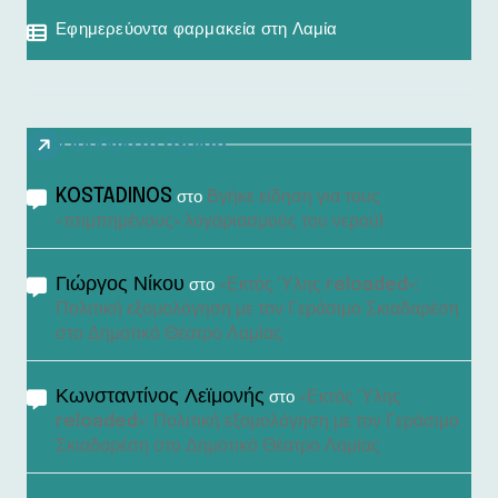
Εφημερεύοντα φαρμακεία στη Λαμία
Πρόσφατα σχόλια
KOSTADINOS
Βγήκε είδηση για τους
στο
«τσιμπημένους» λογαριασμούς του νερού!
Γιώργος Νίκου
«Εκτός Ύλης reloaded»:
στο
Πολιτική εξομολόγηση με τον Γεράσιμο Σκιαδαρέση
στο Δημοτικό Θέατρο Λαμίας
Κωνσταντίνος Λεϊμονής
«Εκτός Ύλης
στο
reloaded»: Πολιτική εξομολόγηση με τον Γεράσιμο
Σκιαδαρέση στο Δημοτικό Θέατρο Λαμίας