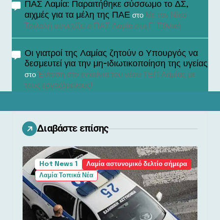
ΠΑΣ Λαμία: Παραιτήθηκε σύσσωμο το ΔΣ,
αιχμές για τα μέλη της ΠΑΕ
Με τον Νίκο
στο
Τσιλαλή συνεχίζει ο ΠΑΣ Λαμία στη Γ’ Εθνική
Οι γιατροί της Λαμίας ζητούν ο Υπουργός να
δεσμευτεί για την μη-ιδιωτικοποίηση της υγείας
Ένταση στα εγκαίνια του νέου ΤΕΠ Λαμίας με
στο
τους εργαζόμενους!
Διαβάστε επίσης
Hot News 1
Λαμία αστυνομικό δελτίο σήμερα
Λαμία Τοπικά Νέα