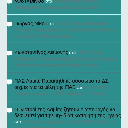
KOSTADINOS
Βγήκε είδηση για τους
στο
«τσιμπημένους» λογαριασμούς του νερού!
Γιώργος Νίκου
«Εκτός Ύλης reloaded»:
στο
Πολιτική εξομολόγηση με τον Γεράσιμο Σκιαδαρέση
στο Δημοτικό Θέατρο Λαμίας
Κωνσταντίνος Λεϊμονής
«Εκτός Ύλης
στο
reloaded»: Πολιτική εξομολόγηση με τον Γεράσιμο
Σκιαδαρέση στο Δημοτικό Θέατρο Λαμίας
ΠΑΣ Λαμία: Παραιτήθηκε σύσσωμο το ΔΣ,
αιχμές για τα μέλη της ΠΑΕ
Με τον Νίκο
στο
Τσιλαλή συνεχίζει ο ΠΑΣ Λαμία στη Γ’ Εθνική
Οι γιατροί της Λαμίας ζητούν ο Υπουργός να
δεσμευτεί για την μη-ιδιωτικοποίηση της υγείας
Ένταση στα εγκαίνια του νέου ΤΕΠ Λαμίας με
στο