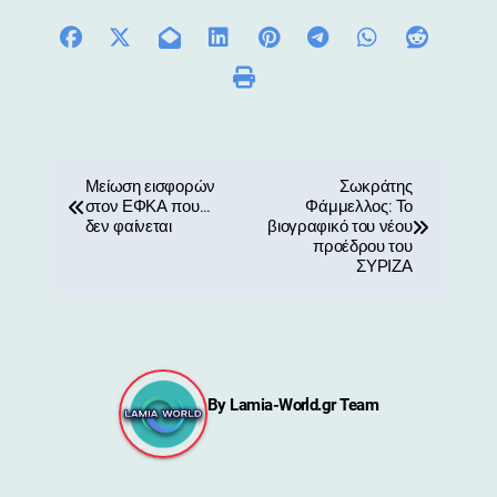
Π
Μείωση εισφορών
Σωκράτης
στον ΕΦΚΑ που…
Φάμμελλος: Το
λ
δεν φαίνεται
βιογραφικό του νέου
προέδρου του
ο
ΣΥΡΙΖΑ
ή
γ
η
By
Lamia-World.gr Team
σ