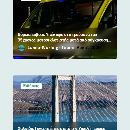
Βόρεια Εύβοια: Υπέκυψε στα τραύματά του
35χρονος μοτοσικλετιστής μετά από σύγκρουση
με αγριογούρουνο
Lamia-World.gr Team
Αυγ 7, 2026
Ειδήσεις
Χαλκίδα: Γυναίκα έπεσε από την Υψηλή Γέφυρα