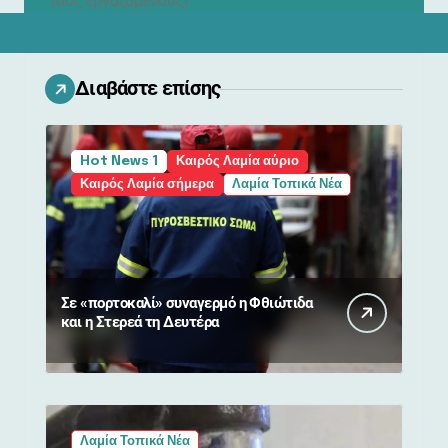
τους εργαζόμενους!
Διαβάστε επίσης
Hot News 1
Καιρός Λαμία αύριο
Καιρός Λαμία σήμερα
Λαμία Τοπικά Νέα
Σε «πορτοκαλί» συναγερμό η Φθιώτιδα
και η Στερεά τη Δευτέρα
Λαμία Τοπικά Νέα