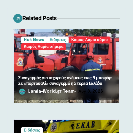
η
ά
Related Posts
ρ
θ
Hot News
Ειδήσεις
Καιρός Λαμία αύριο
ρ
Καιρός Λαμία σήμερα
ω
ν
Συναγερμός για ισχυρούς ανέμους έως 9 μποφόρ:
Σε «πορτοκαλί» συναγερμό η Στερεά Ελλάδα
Lamia-World.gr Team
Αυγ 8, 2026
Ειδήσεις