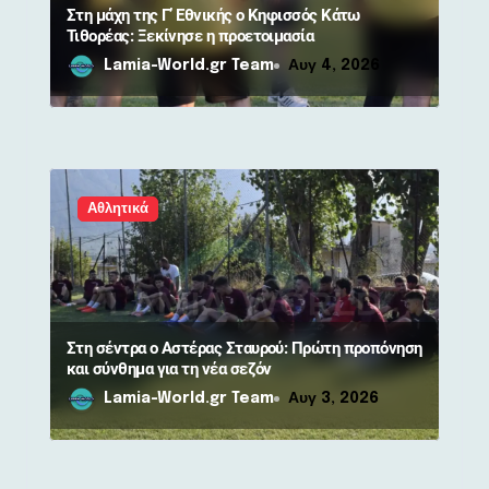
ν
Στη μάχη της Γ’ Εθνικής ο Κηφισσός Κάτω
Τιθορέας: Ξεκίνησε η προετοιμασία
Lamia-World.gr Team
Αυγ 4, 2026
Αθλητικά
Στη σέντρα ο Αστέρας Σταυρού: Πρώτη προπόνηση
και σύνθημα για τη νέα σεζόν
Lamia-World.gr Team
Αυγ 3, 2026