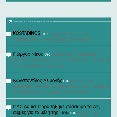
Πρόσφατα σχόλια
KOSTADINOS
Βγήκε είδηση για τους
στο
«τσιμπημένους» λογαριασμούς του νερού!
Γιώργος Νίκου
«Εκτός Ύλης reloaded»:
στο
Πολιτική εξομολόγηση με τον Γεράσιμο Σκιαδαρέση
στο Δημοτικό Θέατρο Λαμίας
Κωνσταντίνος Λεϊμονής
«Εκτός Ύλης
στο
reloaded»: Πολιτική εξομολόγηση με τον Γεράσιμο
Σκιαδαρέση στο Δημοτικό Θέατρο Λαμίας
ΠΑΣ Λαμία: Παραιτήθηκε σύσσωμο το ΔΣ,
αιχμές για τα μέλη της ΠΑΕ
Με τον Νίκο
στο