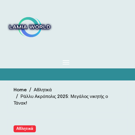
Skip
to
content
Home
Αθλητικά
Ράλλυ Ακρόπολις 2025: Μεγάλος νικητής ο
Τάνακ!
Αθλητικά