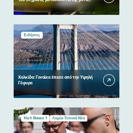
από σύγκρουση με αγριογούρουνο
Ειδήσεις
Χαλκίδα: Γυναίκα έπεσε από την Υψηλή
Γέφυρα
Hot News 1
Λαμία Τοπικά Νέα