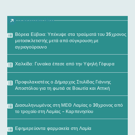
Τελευταία Νέα
Βόρεια Εύβοια: Υπέκυψε στα τραύματά του 35χρονος
μοτοσικλετιστής μετά από σύγκρουση με
αγριογούρουνο
Χαλκίδα: Γυναίκα έπεσε από την Υψηλή Γέφυρα
Προφυλακιστέος ο Δήμαρχος Στυλίδας Γιάννης
Αποστόλου για τη φωτιά σε Βοιωτία και Αττική
Διασωληνωμένος στη ΜΕΘ Λαμίας ο 30χρονος από
το τροχαίο στη Λαμίας – Καρπενησίου
Εφημερεύοντα φαρμακεία στη Λαμία