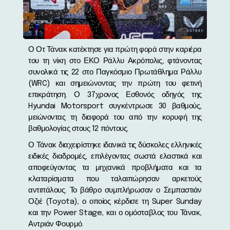
Ο Οτ Τάνακ κατέκτησε για πρώτη φορά στην καριέρα
του τη νίκη στο ΕΚΟ Ράλλυ Ακρόπολις, φτάνοντας
συνολικά τις 22 στο Παγκόσμιο Πρωτάθλημα Ράλλυ
(WRC) και σημειώνοντας την πρώτη του φετινή
επικράτηση. Ο 37χρονος Εσθονός οδηγός της
Hyundai Motorsport συγκέντρωσε 30 βαθμούς,
μειώνοντας τη διαφορά του από την κορυφή της
βαθμολογίας στους 12 πόντους.
Ο Τάνακ διαχειρίστηκε ιδανικά τις δύσκολες ελληνικές
ειδικές διαδρομές, επιλέγοντας σωστά ελαστικά και
αποφεύγοντας τα μηχανικά προβλήματα και τα
κλαταρίσματα που ταλαιπώρησαν αρκετούς
αντιπάλους. Το βάθρο συμπλήρωσαν ο Σεμπαστιάν
Οζιέ (Toyota), ο οποίος κέρδισε τη Super Sunday
και την Power Stage, και ο ομόσταβλος του Τάνακ,
Αντριάν Φουρμό.