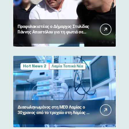
Προφυλακιστέος ο Δήμαρχος Στυλίδας
Γιάννης Αποστόλου για τη φωτιά σε
Βοιωτία και Αττική
Hot News 2
Λαμία Τοπικά Νέα
Διασωληνωμένος στη ΜΕΘ Λαμίας ο
30χρονος από το τροχαίο στη Λαμίας –
Καρπενησίου