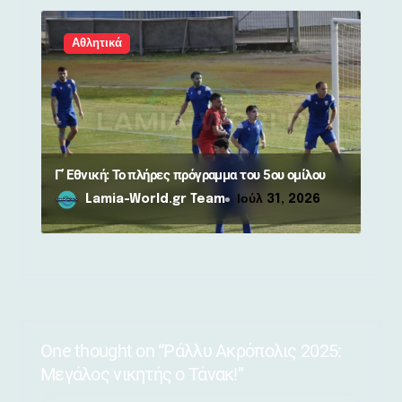
Αθλητικά
Γ’ Εθνική: Το πλήρες πρόγραμμα του 5ου ομίλου
Lamia-World.gr Team
Ιούλ 31, 2026
One thought on “Ράλλυ Ακρόπολις 2025:
Μεγάλος νικητής ο Τάνακ!”