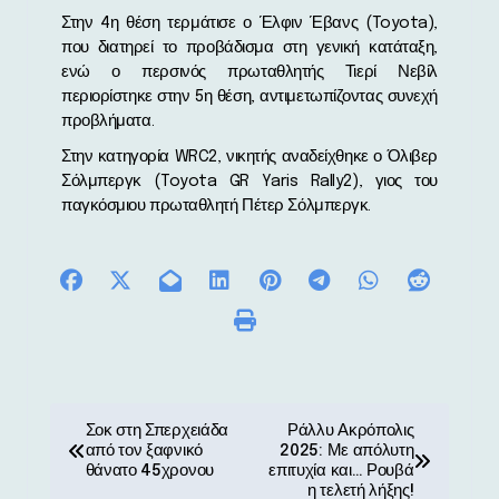
Στην 4η θέση τερμάτισε ο Έλφιν Έβανς (Toyota),
που διατηρεί το προβάδισμα στη γενική κατάταξη,
ενώ ο περσινός πρωταθλητής Τιερί Νεβίλ
περιορίστηκε στην 5η θέση, αντιμετωπίζοντας συνεχή
προβλήματα.
Στην κατηγορία WRC2, νικητής αναδείχθηκε ο Όλιβερ
Σόλμπεργκ (Toyota GR Yaris Rally2), γιος του
παγκόσμιου πρωταθλητή Πέτερ Σόλμπεργκ.
Π
Σοκ στη Σπερχειάδα
Ράλλυ Ακρόπολις
από τον ξαφνικό
2025: Με απόλυτη
λ
θάνατο 45χρονου
επιτυχία και… Ρουβά
η τελετή λήξης!