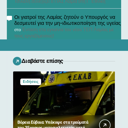
Τσιλαλή συνεχίζει ο ΠΑΣ Λαμία στη Γ’ Εθνική
Οι γιατροί της Λαμίας ζητούν ο Υπουργός να
δεσμευτεί για την μη-ιδιωτικοποίηση της υγείας
Ένταση στα εγκαίνια του νέου ΤΕΠ Λαμίας με
στο
τους εργαζόμενους!
Διαβάστε επίσης
Ειδήσεις
Βόρεια Εύβοια: Υπέκυψε στα τραύματά
του 35χρονος μοτοσικλετιστής μετά