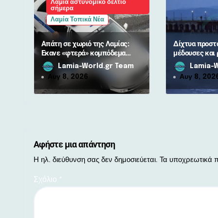
Λαμία αστυνομικό δελτίο
θ
σήμερα
Λαμία Τοπικά Νέα
ρ
Απάτη σε χωριό της Λαμίας:
Δίχτυα προστ
ω
Έκανε «φτερά» κομπόδεμα
μέδουσες και 
10.000 ευρώ για 80χρονη
Μαρίνα από τ
Lamia-World.gr Team
Lamia-W
ν
Αυγ 8, 2026
Αυγ 8, 202
Αφήστε μια απάντηση
Η ηλ. διεύθυνση σας δεν δημοσιεύεται.
Τα υποχρεωτικά π
Σχόλιο
*