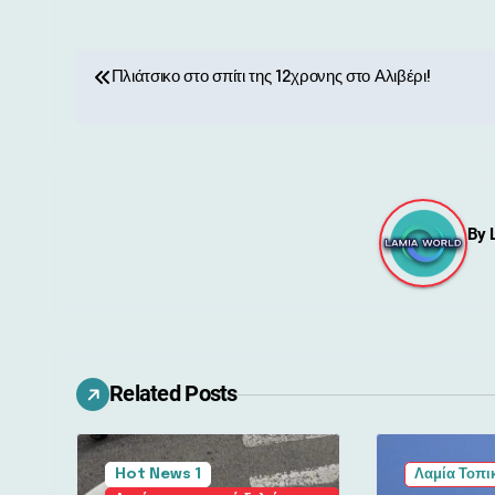
Π
Πλιάτσικο στο σπίτι της 12χρονης στο Αλιβέρι!
λ
ο
ή
By
γ
η
σ
η
Related Posts
ά
ρ
Hot News 1
Λαμία Τοπι