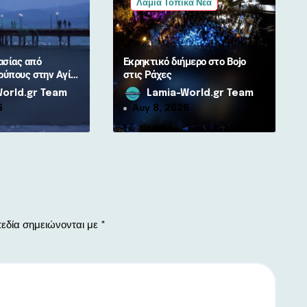
Λαμία Τοπικά Νέα
ασίας από
Εκρηκτικό διήμερο στο Bojo
ρύπους στην Αγία
στις Ράχες
ον Δήμο Στυλίδας
orld.gr Team
Lamia-World.gr Team
6
Αυγ 8, 2026
εδία σημειώνονται με
*