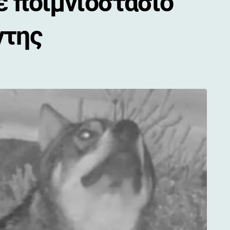
ε ποιμνιοστάσιο
ντης