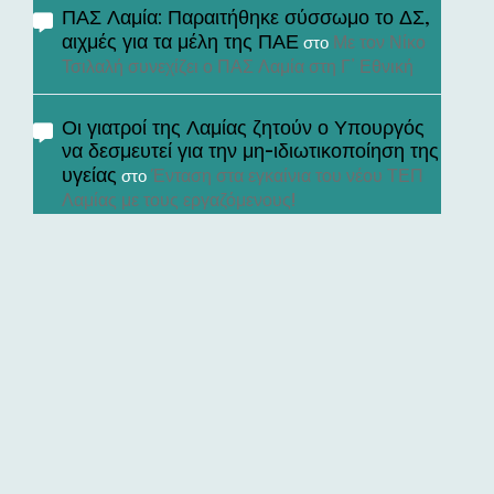
ΠΑΣ Λαμία: Παραιτήθηκε σύσσωμο το ΔΣ,
αιχμές για τα μέλη της ΠΑΕ
Με τον Νίκο
στο
Τσιλαλή συνεχίζει ο ΠΑΣ Λαμία στη Γ’ Εθνική
Οι γιατροί της Λαμίας ζητούν ο Υπουργός
να δεσμευτεί για την μη-ιδιωτικοποίηση της
υγείας
Ένταση στα εγκαίνια του νέου ΤΕΠ
στο
Λαμίας με τους εργαζόμενους!