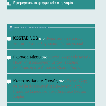
Εφημερεύοντα φαρμακεία στη Λαμία
Πρόσφατα σχόλια
KOSTADINOS
Βγήκε είδηση για τους
στο
«τσιμπημένους» λογαριασμούς του νερού!
Γιώργος Νίκου
«Εκτός Ύλης reloaded»:
στο
Πολιτική εξομολόγηση με τον Γεράσιμο
Σκιαδαρέση στο Δημοτικό Θέατρο Λαμίας
Κωνσταντίνος Λεϊμονής
«Εκτός Ύλης
στο
reloaded»: Πολιτική εξομολόγηση με τον
Γεράσιμο Σκιαδαρέση στο Δημοτικό Θέατρο
Λαμίας