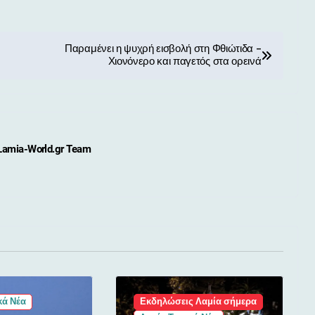
Παραμένει η ψυχρή εισβολή στη Φθιώτιδα –
Χιονόνερο και παγετός στα ορεινά
Lamia-World.gr Team
κά Νέα
Εκδηλώσεις Λαμία σήμερα