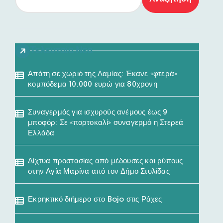
Τελευταία Νέα
Απάτη σε χωριό της Λαμίας: Έκανε «φτερά»
κομπόδεμα 10.000 ευρώ για 80χρονη
Συναγερμός για ισχυρούς ανέμους έως 9
μποφόρ: Σε «πορτοκαλί» συναγερμό η Στερεά
Ελλάδα
Δίχτυα προστασίας από μέδουσες και ρύπους
στην Αγία Μαρίνα από τον Δήμο Στυλίδας
Εκρηκτικό διήμερο στο Bojo στις Ράχες