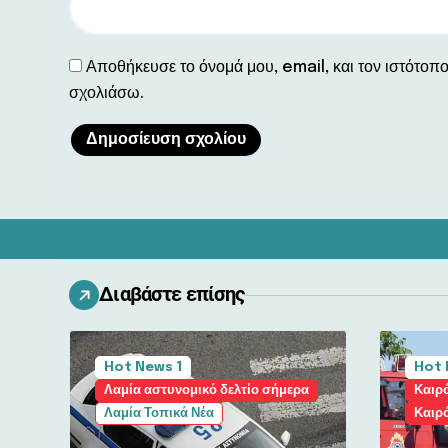
Αποθήκευσε το όνομά μου, email, και τον ιστότοπ
σχολιάσω.
Διαβάστε επίσης
Hot News 1
Hot 
Λαμία αστυνομικό δελτίο σήμερα
Καιρό
Λαμία Τοπικά Νέα
Καιρ