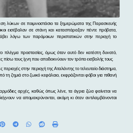
ύκοι εισέβαλαν σε στάνη και κατασπάραξαν πέντε πρόβατα,
άβει λόγω των παρόμοιων περιστατικών στην περιοχή το
ο πλέγμα προστασίας, όμως όταν αυτό δεν κατέστη δυνατό,
πίσω τους ίχνη που αποδεικνύουν τον τρόπο εισβολής τους.
περιοχές στην περιοχή της Αταλάντης το τελευταίο διάστημα,
ό τη ζημιά στο ζωικό κεφάλαιο, εκφράζονται φόβοι για πιθανή
αρμόδιες αρχές, καθώς όπως λένε, τα άγρια ζώα φαίνεται να
δείχνουν να απομακρύνονται, ακόμη κι όταν αντιλαμβάνονται