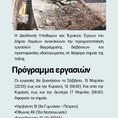
Η Διεύθυνση Υποδομών και Τεχνικών Έργων του
Δήμου Λαμιέων ανακοινώνει την πραγματοποίηση
εργασιών διαγράμμισης διαβάσεων και
προετοιμασίας οδοστρώματος σε διάφορα σημεία της
πόλης.
Πρόγραμμα εργασιών
Οι εργασίες θα ξεκινήσουν το Σάββατο, 15 Μαρτίου
(22:00) έως και την Κυριακή, 16 (06:00). Και από την
Κυριακή, έως και την Δευτέρα 17 Μαρτίου (06:00).
Αφορούν τα σημεία:
▪︎Υψηλάντη 16 (6ο Γυμνάσιο – Πέτρινο)
▪︎Όθωνος 46 (10ο Νηπιαγωγείο)