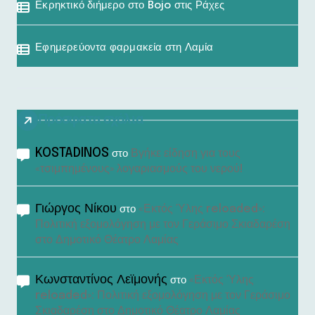
Εκρηκτικό διήμερο στο Bojo στις Ράχες
Εφημερεύοντα φαρμακεία στη Λαμία
Πρόσφατα σχόλια
KOSTADINOS
Βγήκε είδηση για τους
στο
«τσιμπημένους» λογαριασμούς του νερού!
Γιώργος Νίκου
«Εκτός Ύλης reloaded»:
στο
Πολιτική εξομολόγηση με τον Γεράσιμο Σκιαδαρέση
στο Δημοτικό Θέατρο Λαμίας
Κωνσταντίνος Λεϊμονής
«Εκτός Ύλης
στο
reloaded»: Πολιτική εξομολόγηση με τον Γεράσιμο
Σκιαδαρέση στο Δημοτικό Θέατρο Λαμίας