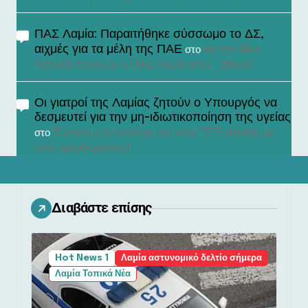
ΠΑΣ Λαμία: Παραιτήθηκε σύσσωμο το ΔΣ,
αιχμές για τα μέλη της ΠΑΕ
Με τον Νίκο
στο
Τσιλαλή συνεχίζει ο ΠΑΣ Λαμία στη Γ’ Εθνική
Οι γιατροί της Λαμίας ζητούν ο Υπουργός να
δεσμευτεί για την μη-ιδιωτικοποίηση της υγείας
Ένταση στα εγκαίνια του νέου ΤΕΠ Λαμίας με
στο
τους εργαζόμενους!
Διαβάστε επίσης
Hot News 1
Λαμία αστυνομικό δελτίο σήμερα
Λαμία Τοπικά Νέα