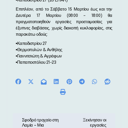
▪︎Καποδιστρίου 27 (2ο ΕΠΑΛ)
Επιπλέον, από το Σάββατο 15 Μαρτίου έως και την
Δευτέρα 17 Μαρτίου (08:00 – 18:00) θα
πραγματοποιηθούν εργασίες προετοιμασίας για
έξυπνες διαβάσεις, χωρίς διακοπή κυκλοφορίας, στις
παρακάτω οδούς:
▪︎Καποδιστρίου 27
▪︎Θερμοπυλών & Ανθήλης
▪︎Γιαννιτσιώτη & Αγράφων
▪︎Παπαποστόλου 21-23
Π
Σφοδρό τροχαίο στη
Ξεκίνησαν οι
Λαμία – Μια
εργασίες