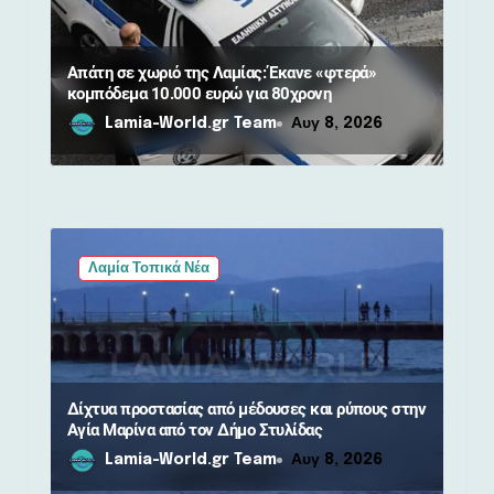
ω
ν
Απάτη σε χωριό της Λαμίας: Έκανε «φτερά»
κομπόδεμα 10.000 ευρώ για 80χρονη
Lamia-World.gr Team
Αυγ 8, 2026
Λαμία Τοπικά Νέα
Δίχτυα προστασίας από μέδουσες και ρύπους στην
Αγία Μαρίνα από τον Δήμο Στυλίδας
Lamia-World.gr Team
Αυγ 8, 2026