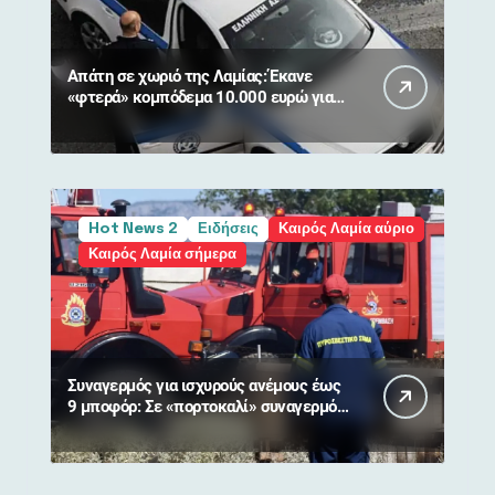
Απάτη σε χωριό της Λαμίας: Έκανε
«φτερά» κομπόδεμα 10.000 ευρώ για
80χρονη
Hot News 2
Ειδήσεις
Καιρός Λαμία αύριο
Καιρός Λαμία σήμερα
Συναγερμός για ισχυρούς ανέμους έως
9 μποφόρ: Σε «πορτοκαλί» συναγερμό
η Στερεά Ελλάδα