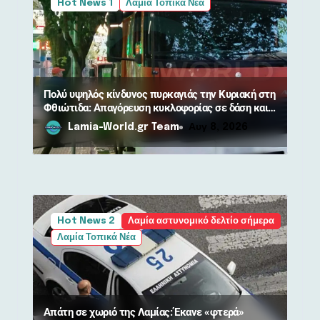
Hot News 1
Λαμία Τοπικά Νέα
ρ
ω
ν
Πολύ υψηλός κίνδυνος πυρκαγιάς την Κυριακή στη
Φθιώτιδα: Απαγόρευση κυκλοφορίας σε δάση και
περιοχές NATURA
Lamia-World.gr Team
Αυγ 8, 2026
Hot News 2
Λαμία αστυνομικό δελτίο σήμερα
Λαμία Τοπικά Νέα
Απάτη σε χωριό της Λαμίας: Έκανε «φτερά»