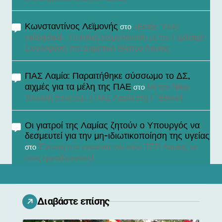
Κωνσταντίνος Λεϊμονής
«Εκτός Ύλης
στο
reloaded»: Πολιτική εξομολόγηση με τον Γεράσιμο
Σκιαδαρέση στο Δημοτικό Θέατρο Λαμίας
ΠΑΣ Λαμία: Παραιτήθηκε σύσσωμο το ΔΣ,
αιχμές για τα μέλη της ΠΑΕ
Με τον Νίκο
στο
Τσιλαλή συνεχίζει ο ΠΑΣ Λαμία στη Γ’ Εθνική
Οι γιατροί της Λαμίας ζητούν ο Υπουργός να
δεσμευτεί για την μη-ιδιωτικοποίηση της υγείας
Ένταση στα εγκαίνια του νέου ΤΕΠ Λαμίας με
στο
τους εργαζόμενους!
Διαβάστε επίσης