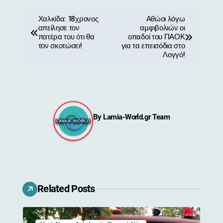
Π
Χαλκίδα: 18χρονος
Αθώοι λόγω
απείλησε τον
αμφιβολιών οι
λ
πατέρα του ότι θα
οπαδοί του ΠΑΟΚ
τον σκοτώσει!
για τα επεισόδια στο
ο
Λογγό!
ή
γ
η
By
Lamia-World.gr Team
σ
η
ά
Related Posts
ρ
θ