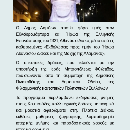
Ο Δήμος Λαμιέων αποτίει φόρο τιμής στον
Εθνοϊερομάρτυρα και Ήρωα της Ελληνικής
Επανάστασης του 1821, Αθανάσιο Διάκο, μέσα από τις
καθιερωμένες «Εκδηλώσεις προς τιμήν του Ήρωα
Αθανασίου Διάκου και της Μάχης της Αλαμάνας».
Οι επετειακές δράσεις, που τελούνται με την
υποστήριξη της Ιεράς Μητροπόλεως Φθιώτιδος,
πλαισιώνονται από τη συμμετοχή της Δημοτικής
Πινακοθήκης, του Δημοτικού Ωδείου, της
Φιλαρμονικής και τοπικών Πολιτιστικών Συλλόγων.
Το πρόγραμμα περιλαμβάνει εκδηλώσεις μνήμης
στους Κομποτάδες, καλλιτεχνικές δράσεις με ποιητικά
και μουσικά αφιερώματα στην Πλατεία Διάκου,
εκθέσεις μαθητικής ζωγραφικής, λαμπαδηφορία
ιστορικής μνήμης και παραδοσιακούς χορούς με
ιστορικά δρώμενα.