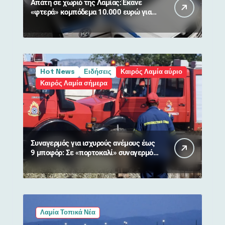
Απάτη σε χωριό της Λαμίας: Έκανε
«φτερά» κομπόδεμα 10.000 ευρώ για
80χρονη
Hot News
Ειδήσεις
Καιρός Λαμία αύριο
Καιρός Λαμία σήμερα
Συναγερμός για ισχυρούς ανέμους έως
9 μποφόρ: Σε «πορτοκαλί» συναγερμό
η Στερεά Ελλάδα
Λαμία Τοπικά Νέα