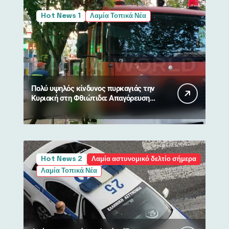
Hot News 1
Λαμία Τοπικά Νέα
Πολύ υψηλός κίνδυνος πυρκαγιάς την
Κυριακή στη Φθιώτιδα: Απαγόρευση
κυκλοφορίας σε δάση και περιοχές
NATURA
Hot News 2
Λαμία αστυνομικό δελτίο σήμερα
Λαμία Τοπικά Νέα