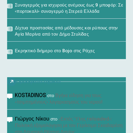
Συναγερμός για ισχυρούς ανέμους έως 9 μποφόρ: Σε
«πορτοκαλί» συναγερμό η Στερεά Ελλάδα
Δίχτυα προστασίας από μέδουσες και ρύπους στην
Αγία Μαρίνα από τον Δήμο Στυλίδας
Εκρηκτικό διήμερο στο Bojo στις Ράχες
Πρόσφατα σχόλια
KOSTADINOS
Βγήκε είδηση για τους
στο
«τσιμπημένους» λογαριασμούς του νερού!
Γιώργος Νίκου
«Εκτός Ύλης reloaded»:
στο
Πολιτική εξομολόγηση με τον Γεράσιμο Σκιαδαρέση
στο Δημοτικό Θέατρο Λαμίας