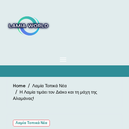
Skip
to
content
Home
Λαμία Τοπικά Νέα
Η Λαμία τιμάει τον Διάκο και τη μάχη της
Αλαμάνας!
Λαμία Τοπικά Νέα