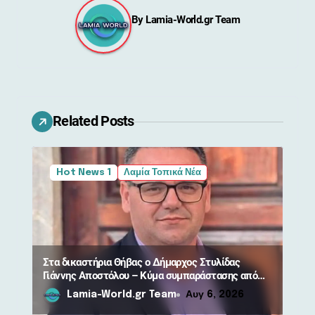
γ
By
Lamia-World.gr Team
η
σ
η
Related Posts
ά
ρ
Hot News 1
Λαμία Τοπικά Νέα
θ
ρ
ω
Στα δικαστήρια Θήβας ο Δήμαρχος Στυλίδας
ν
Γιάννης Αποστόλου – Κύμα συμπαράστασης από
πολίτες
Lamia-World.gr Team
Αυγ 6, 2026