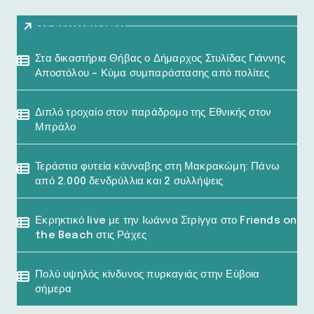
Τελευταία Νέα
Στα δικαστήρια Θήβας ο Δήμαρχος Στυλίδας Γιάννης
Αποστόλου – Κύμα συμπαράστασης από πολίτες
Διπλό τροχαίο στον παράδρομο της Εθνικής στον
Μπράλο
Τεράστια φυτεία κάνναβης στη Μακρακώμη: Πάνω
από 2.000 δενδρύλλια και 2 συλλήψεις
Εκρηκτικό live με την Ιωάννα Στρίγγα στο Friends on
the Beach στις Ράχες
Πολύ υψηλός κίνδυνος πυρκαγιάς στην Εύβοια
σήμερα