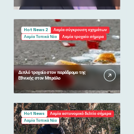
συμπαράστασης από πολίτες
Hot News 2
Λαμία σύγκρουση οχημάτων
Λαμία Τοπικά Νέα
Λαμία τροχαίο σήμερα
Διπλό τροχαίο στον παράδρομο της
Εθνικής στον Μπράλο
Hot News
Λαμία αστυνομικό δελτίο σήμερα
Λαμία Τοπικά Νέα