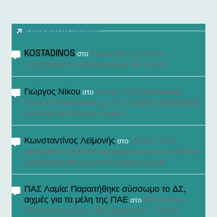
Πρόσφατα σχόλια
KOSTADINOS
Βγήκε είδηση για τους
στο
«τσιμπημένους» λογαριασμούς του νερού!
Γιώργος Νίκου
«Εκτός Ύλης reloaded»:
στο
Πολιτική εξομολόγηση με τον Γεράσιμο Σκιαδαρέση
στο Δημοτικό Θέατρο Λαμίας
Κωνσταντίνος Λεϊμονής
«Εκτός Ύλης
στο
reloaded»: Πολιτική εξομολόγηση με τον Γεράσιμο
Σκιαδαρέση στο Δημοτικό Θέατρο Λαμίας
ΠΑΣ Λαμία: Παραιτήθηκε σύσσωμο το ΔΣ,
αιχμές για τα μέλη της ΠΑΕ
Με τον Νίκο
στο
Τσιλαλή συνεχίζει ο ΠΑΣ Λαμία στη Γ’ Εθνική