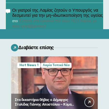
Οι γιατροί της Λαμίας ζητούν ο Υπουργός να
δεσμευτεί για την μη-ιδιωτικοποίηση της υγείας
Ένταση στα εγκαίνια του νέου ΤΕΠ Λαμίας με
στο
τους εργαζόμενους!
Διαβάστε επίσης
Hot News 1
Λαμία Τοπικά Νέα
Στα δικαστήρια Θήβας ο Δήμαρχος
Στυλίδας Γιάννης Αποστόλου – Κύμα