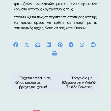
τραπεζικών συναλλαγών, με σκοπό να «σηκώσουν»
χρήματα από τους λογαριασμούς τους.
Υπενθυμίζεται πως σε περίπτωση απόπειρας απάτης,
θα πρέπει άμεσα να έρθετε σε επαφή με τις
αστυνομικές Αρχές, ώστε να σας κατευθύνουν.
Π
Έρχεται επιδείνωση
Τραγωδία με
του καιρού με
63χρονο στην Αγία
λ
βροχές και χιόνια!
Τριάδα Βοιωτίας
ο
ή