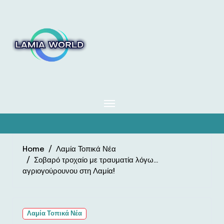
Skip
to
content
Home
Λαμία Τοπικά Νέα
Σοβαρό τροχαίο με τραυματία λόγω…
αγριογούρουνου στη Λαμία!
Λαμία Τοπικά Νέα