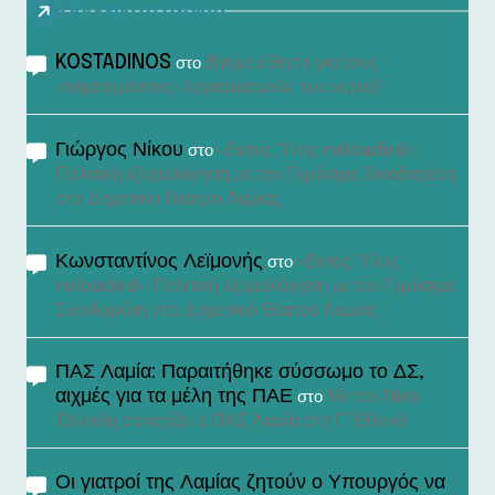
Πρόσφατα σχόλια
KOSTADINOS
Βγήκε είδηση για τους
στο
«τσιμπημένους» λογαριασμούς του νερού!
Γιώργος Νίκου
«Εκτός Ύλης reloaded»:
στο
Πολιτική εξομολόγηση με τον Γεράσιμο Σκιαδαρέση
στο Δημοτικό Θέατρο Λαμίας
Κωνσταντίνος Λεϊμονής
«Εκτός Ύλης
στο
reloaded»: Πολιτική εξομολόγηση με τον Γεράσιμο
Σκιαδαρέση στο Δημοτικό Θέατρο Λαμίας
ΠΑΣ Λαμία: Παραιτήθηκε σύσσωμο το ΔΣ,
αιχμές για τα μέλη της ΠΑΕ
Με τον Νίκο
στο
Τσιλαλή συνεχίζει ο ΠΑΣ Λαμία στη Γ’ Εθνική
Οι γιατροί της Λαμίας ζητούν ο Υπουργός να