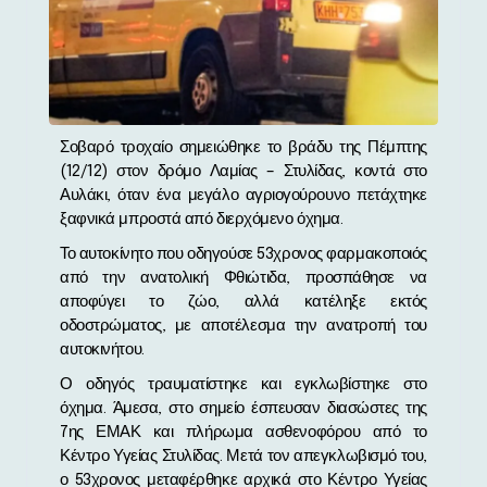
Σοβαρό τροχαίο σημειώθηκε το βράδυ της Πέμπτης
(12/12) στον δρόμο Λαμίας – Στυλίδας, κοντά στο
Αυλάκι, όταν ένα μεγάλο αγριογούρουνο πετάχτηκε
ξαφνικά μπροστά από διερχόμενο όχημα.
Το αυτοκίνητο που οδηγούσε 53χρονος φαρμακοποιός
από την ανατολική Φθιώτιδα, προσπάθησε να
αποφύγει το ζώο, αλλά κατέληξε εκτός
οδοστρώματος, με αποτέλεσμα την ανατροπή του
αυτοκινήτου.
Ο οδηγός τραυματίστηκε και εγκλωβίστηκε στο
όχημα. Άμεσα, στο σημείο έσπευσαν διασώστες της
7ης ΕΜΑΚ και πλήρωμα ασθενοφόρου από το
Κέντρο Υγείας Στυλίδας. Μετά τον απεγκλωβισμό του,
ο 53χρονος μεταφέρθηκε αρχικά στο Κέντρο Υγείας