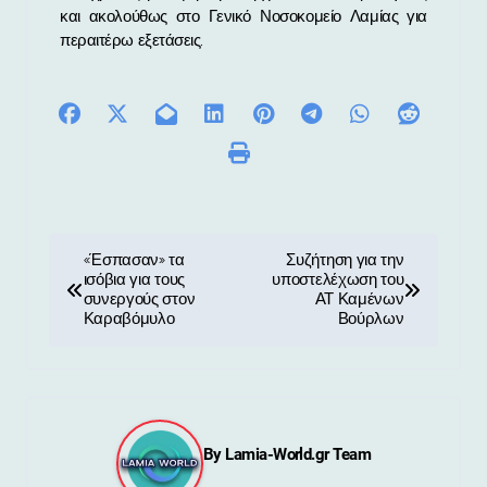
και ακολούθως στο Γενικό Νοσοκομείο Λαμίας για
περαιτέρω εξετάσεις.
Π
«Έσπασαν» τα
Συζήτηση για την
ισόβια για τους
υποστελέχωση του
λ
συνεργούς στον
ΑΤ Καμένων
Καραβόμυλο
Βούρλων
ο
ή
γ
By
Lamia-World.gr Team
η