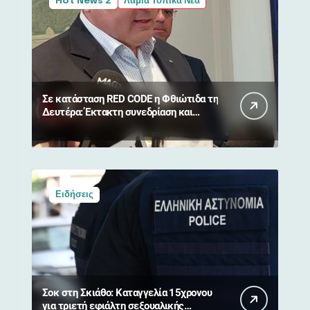
Hot News 2
Λαμία Τοπικά Νέα
Σε κατάσταση RED CODE η Φθιώτιδα τη
Δευτέρα: Έκτακτη συνεδρίαση και
απαγόρευση κυκλοφορίας σε δάση
Ειδήσεις
Σοκ στη Σκιάθο: Καταγγελία 15χρονου
για τριετή εφιάλτη σεξουαλικής