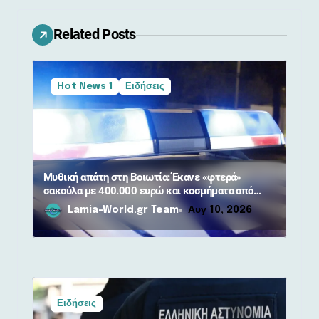
η
ά
Related Posts
ρ
θ
Hot News 1
Ειδήσεις
ρ
ω
ν
Μυθική απάτη στη Βοιωτία: Έκανε «φτερά»
σακούλα με 400.000 ευρώ και κοσμήματα από
90χρονη
Lamia-World.gr Team
Αυγ 10, 2026
Ειδήσεις