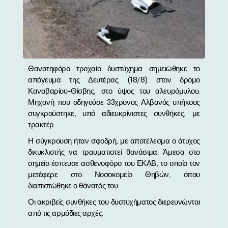
Θανατηφόρο τροχαίο δυστύχημα σημειώθηκε το
απόγευμα της Δευτέρας (18/8) στον δρόμο
Καναβαρίου-Θίσβης, στο ύψος του αλευρόμυλου.
Μηχανή που οδηγούσε 33χρονος Αλβανός υπήκοος
συγκρούστηκε, υπό αδιευκρίνιστες συνθήκες, με
τρακτέρ.
Η σύγκρουση ήταν σφοδρή, με αποτέλεσμα ο άτυχος
δικυκλιστής να τραυματιστεί θανάσιμα. Άμεσα στο
σημείο έσπευσε ασθενοφόρο του ΕΚΑΒ, το οποίο τον
μετέφερε στο Νοσοκομείο Θηβών, όπου
διαπιστώθηκε ο θάνατός του.
Οι ακριβείς συνθήκες του δυστυχήματος διερευνώνται
από τις αρμόδιες αρχές.