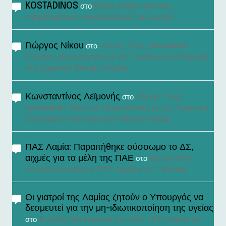
KOSTADINOS
Βγήκε είδηση για τους
στο
«τσιμπημένους» λογαριασμούς του νερού!
Γιώργος Νίκου
«Εκτός Ύλης reloaded»:
στο
Πολιτική εξομολόγηση με τον Γεράσιμο Σκιαδαρέση
στο Δημοτικό Θέατρο Λαμίας
Κωνσταντίνος Λεϊμονής
«Εκτός Ύλης
στο
reloaded»: Πολιτική εξομολόγηση με τον Γεράσιμο
Σκιαδαρέση στο Δημοτικό Θέατρο Λαμίας
ΠΑΣ Λαμία: Παραιτήθηκε σύσσωμο το ΔΣ,
αιχμές για τα μέλη της ΠΑΕ
Με τον Νίκο
στο
Τσιλαλή συνεχίζει ο ΠΑΣ Λαμία στη Γ’ Εθνική
Οι γιατροί της Λαμίας ζητούν ο Υπουργός να
δεσμευτεί για την μη-ιδιωτικοποίηση της υγείας
Ένταση στα εγκαίνια του νέου ΤΕΠ Λαμίας με
στο