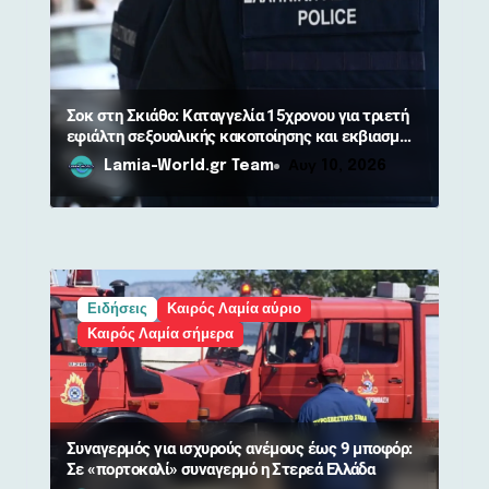
Σοκ στη Σκιάθο: Καταγγελία 15χρονου για τριετή
εφιάλτη σεξουαλικής κακοποίησης και εκβιασμών
από 17χρονο
Lamia-World.gr Team
Αυγ 10, 2026
Ειδήσεις
Καιρός Λαμία αύριο
Καιρός Λαμία σήμερα
Συναγερμός για ισχυρούς ανέμους έως 9 μποφόρ:
Σε «πορτοκαλί» συναγερμό η Στερεά Ελλάδα