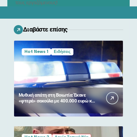
τους εργαζόμενους!
Διαβάστε επίσης
Hot News 1
Ειδήσεις
Μυθική απάτη στη Βοιωτία: Έκανε
«φτερά» σακούλα με 400.000 ευρώ και
κοσμήματα από 90χρονη