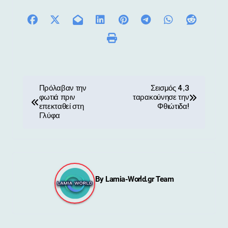
Π
Πρόλαβαν την
Σεισμός 4,3
φωτιά πριν
ταρακούνησε την
λ
επεκταθεί στη
Φθιώτιδα!
Γλύφα
ο
ή
γ
By
Lamia-World.gr Team
η
σ