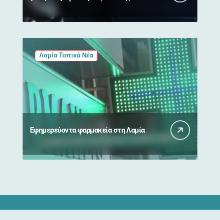
κακοποίησης και εκβιασμών από
17χρονο
Λαμία Τοπικά Νέα
Εφημερεύοντα φαρμακεία στη Λαμία